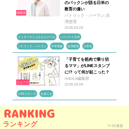
のパックンが語る日米の
教育の違い
体験談
パトリック・ハーラン,吉
澤恵理
2026.08.06
インターナショナルスクール
ハーバード大学
パトリック・ハーラン
中学受験
吉澤恵理
小学生
「子育てを筋肉で乗り切
るママ」がLINEスタンプ
に!? って何が起こった？
nobico編集部
ニュース
2026.08.06
LINEスタンプ
お知らせ
ランキング
11:30更新