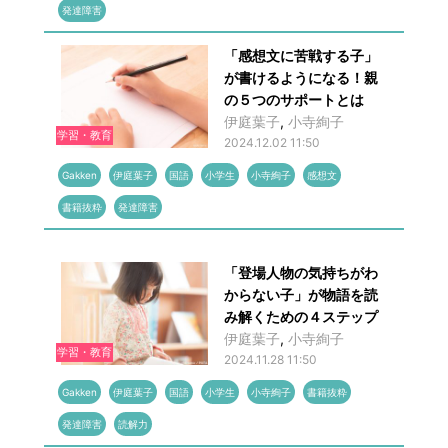
発達障害
「感想文に苦戦する子」
が書けるようになる！親
の５つのサポートとは
伊庭葉子
,
小寺絢子
学習・教育
2024.12.02 11:50
Gakken
伊庭葉子
国語
小学生
小寺絢子
感想文
書籍抜粋
発達障害
「登場人物の気持ちがわ
からない子」が物語を読
み解くための４ステップ
伊庭葉子
,
小寺絢子
学習・教育
2024.11.28 11:50
Gakken
伊庭葉子
国語
小学生
小寺絢子
書籍抜粋
発達障害
読解力