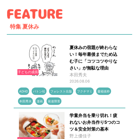
特集
夏休み
夏休みの宿題が終わらな
い！毎年最後までため込
む子に「コツコツやりな
さい」が無駄な理由
子どもの成長
本田秀夫
2026.08.06
ADHD
バトン社
フォレスト出版
フクチマミ
書籍抜粋
本田秀夫
漫画
発達障害
学童弁当を乗り切れ！疲
れないお弁当作り5つのコ
ツ＆安全対策の基本
野上優佳子