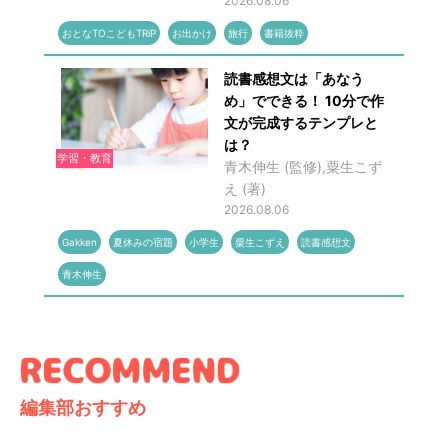
2026.08.06
おとなTOこどもTRiP
お出かけ
旅行
書籍抜粋
読書感想文は「あなう
め」でできる！ 10分で作
文が完成するテンプレと
は？
学習・教育
青木伸生 (監修),粟生こず
え (著)
2026.08.06
Gakken
夏休みの宿題
小学生
粟生こずえ
読書感想文
青木伸生
編集部おすすめ