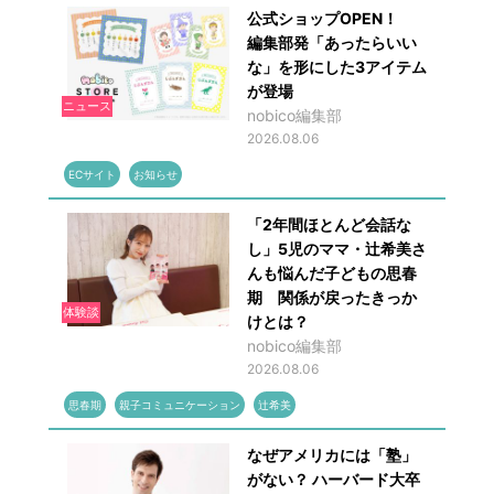
公式ショップOPEN！
編集部発「あったらいい
な」を形にした3アイテム
が登場
ニュース
nobico編集部
2026.08.06
ECサイト
お知らせ
「2年間ほとんど会話な
し」5児のママ・辻希美さ
んも悩んだ子どもの思春
期 関係が戻ったきっか
体験談
けとは？
nobico編集部
2026.08.06
思春期
親子コミュニケーション
辻希美
なぜアメリカには「塾」
がない？ ハーバード大卒