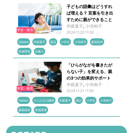
子どもの語彙はどうすれ
ば増える？ 言葉を引き出
すために親ができること
伊庭葉子
,
小寺絢子
学習・教育
2024.11.25 11:50
Gakken
伊庭葉子
国語
小学生
小寺絢子
書籍抜粋
発達障害
語彙力
「ひらがながを書きたが
らない子」を変える、親
の3つの効果的サポート
伊庭葉子
,
小寺絢子
学習・教育
2024.11.21 11:50
Gakken
ひらがなの練習
伊庭葉子
国語
小学生
小寺絢子
書籍抜粋
発達障害