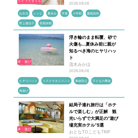
ライフスタイル
2026.08.06
お弁当
レシピ
夏休み
学童
小学館
書籍抜粋
野上優佳子
長期休暇
浮き輪のまま転覆、砂で
火傷も...夏休み前に親が
知るべき海のヒヤリハッ
ト
本・遊び
茂木みかほ
2026.08.06
ヒヤリハット
リスクマネジメント
事故防止
子どもの事故
海遊び
結局子連れ旅行は「ホテ
ルで楽しむ」が正解 観
光いらずで大満足の“遊び
場充実ホテル”5選
本・遊び
おとなTOこどもTRiP