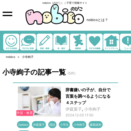
nobico（のびこ）｜子育て情報サイト
nobicoとは？
nobico
小寺絢子
小寺絢子の記事一覧
(5件)
辞書嫌いの子が、自分で
言葉を調べるようになる
４ステップ
伊庭葉子
,
小寺絢子
学習・教育
2024.12.05 11:50
Gakken
伊庭葉子
国語
小学生
小寺絢子
書籍抜粋