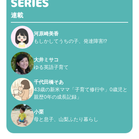
連載
河原崎美香
もしかしてうちの子、発達障害!?
大井ミサコ
ゆる英語子育て
千代田橋そあ
43歳の新米ママ「子育て修行中」0歳児と
親歴0年の成長記録」
小栗
母と息子、山梨ふたり暮らし