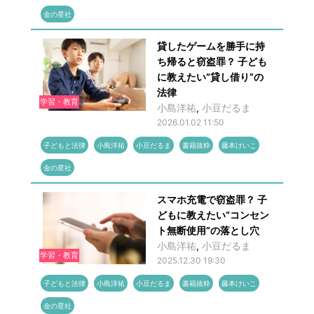
金の星社
貸したゲームを勝手に持
ち帰ると窃盗罪？ 子ども
に教えたい“貸し借り”の
法律
学習・教育
小島洋祐
,
小豆だるま
2026.01.02 11:50
子どもと法律
小島洋祐
小豆だるま
書籍抜粋
藤本けいこ
金の星社
スマホ充電で窃盗罪？ 子
どもに教えたい“コンセン
ト無断使用”の落とし穴
小島洋祐
,
小豆だるま
学習・教育
2025.12.30 19:30
子どもと法律
小島洋祐
小豆だるま
書籍抜粋
藤本けいこ
金の星社