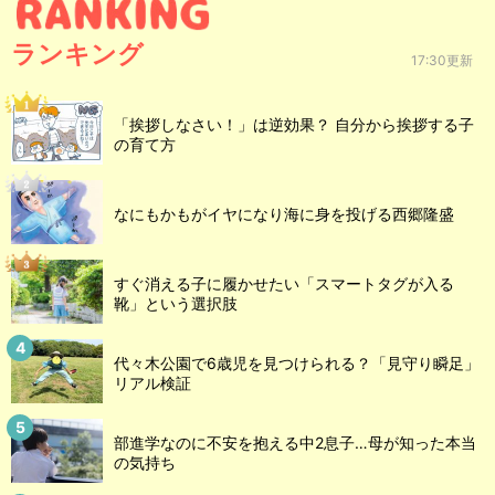
ランキング
17:30更新
「挨拶しなさい！」は逆効果？ 自分から挨拶する子
の育て方
なにもかもがイヤになり海に身を投げる西郷隆盛
すぐ消える子に履かせたい「スマートタグが入る
靴」という選択肢
代々木公園で6歳児を見つけられる？「見守り瞬足」
リアル検証
部進学なのに不安を抱える中2息子…母が知った本当
の気持ち