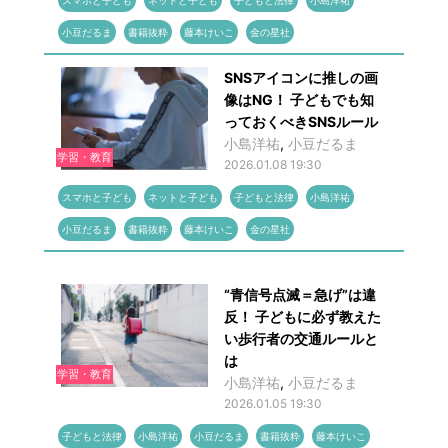
スマホと子ども
ネットと子ども
子どもと法律
小島洋祐
小豆だるま
書籍抜粋
藤本けいこ
金の星社
SNSアイコンに推しの画
像はNG！ 子どもでも知
っておくべきSNSルール
小島洋祐
,
小豆だるま
学習・教育
2026.01.08 19:30
スマホと子ども
ネットと子ども
子どもと法律
小島洋祐
小豆だるま
書籍抜粋
藤本けいこ
金の星社
“青信号点滅＝急げ”は違
反！ 子どもに必ず教えた
い歩行者の交通ルールと
は
学習・教育
小島洋祐
,
小豆だるま
2026.01.05 19:30
子どもと法律
小島洋祐
小豆だるま
書籍抜粋
藤本けいこ