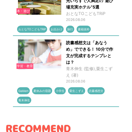
光いらずで大満足の“遊び
場充実ホテル”5選
本・遊び
おとなTOこどもTRiP
2026.08.06
おとなTOこどもTRiP
お出かけ
旅行
書籍抜粋
読書感想文は「あなう
め」でできる！ 10分で作
文が完成するテンプレと
は？
学習・教育
青木伸生 (監修),粟生こず
え (著)
2026.08.06
Gakken
夏休みの宿題
小学生
粟生こずえ
読書感想文
青木伸生