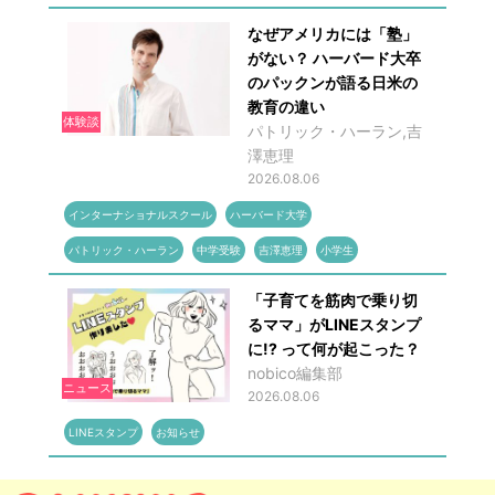
なぜアメリカには「塾」
がない？ ハーバード大卒
のパックンが語る日米の
教育の違い
体験談
パトリック・ハーラン,吉
澤恵理
2026.08.06
インターナショナルスクール
ハーバード大学
パトリック・ハーラン
中学受験
吉澤恵理
小学生
「子育てを筋肉で乗り切
るママ」がLINEスタンプ
に!? って何が起こった？
nobico編集部
ニュース
2026.08.06
LINEスタンプ
お知らせ