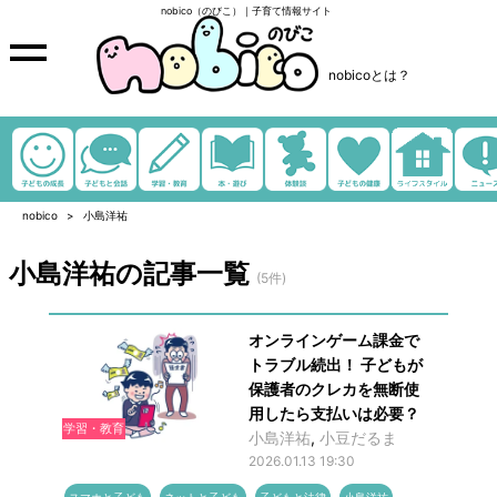
nobico（のびこ）｜子育て情報サイト
nobicoとは？
nobico
小島洋祐
小島洋祐の記事一覧
(5件)
オンラインゲーム課金で
トラブル続出！ 子どもが
保護者のクレカを無断使
用したら支払いは必要？
学習・教育
小島洋祐
,
小豆だるま
2026.01.13 19:30