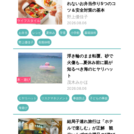
れないお弁当作り5つのコ
ツ＆安全対策の基本
野上優佳子
ライフスタイル
2026.08.06
お弁当
レシピ
夏休み
学童
小学館
書籍抜粋
野上優佳子
長期休暇
浮き輪のまま転覆、砂で
火傷も...夏休み前に親が
知るべき海のヒヤリハッ
ト
本・遊び
茂木みかほ
2026.08.06
ヒヤリハット
リスクマネジメント
事故防止
子どもの事故
海遊び
結局子連れ旅行は「ホテ
ルで楽しむ」が正解 観