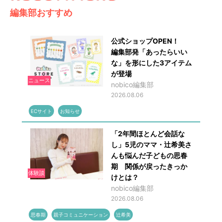
編集部おすすめ
公式ショップOPEN！
編集部発「あったらいい
な」を形にした3アイテム
が登場
ニュース
nobico編集部
2026.08.06
ECサイト
お知らせ
「2年間ほとんど会話な
し」5児のママ・辻希美さ
んも悩んだ子どもの思春
期 関係が戻ったきっか
体験談
けとは？
nobico編集部
2026.08.06
思春期
親子コミュニケーション
辻希美