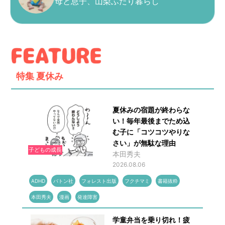
母と息子、山梨ふたり暮らし
特集
夏休み
夏休みの宿題が終わらな
い！毎年最後までため込
む子に「コツコツやりな
さい」が無駄な理由
子どもの成長
本田秀夫
2026.08.06
ADHD
バトン社
フォレスト出版
フクチマミ
書籍抜粋
本田秀夫
漫画
発達障害
学童弁当を乗り切れ！疲