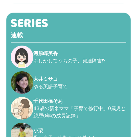
連載
河原崎美香
もしかしてうちの子、発達障害!?
大井ミサコ
ゆる英語子育て
千代田橋そあ
43歳の新米ママ「子育て修行中」0歳児と
親歴0年の成長記録」
小栗