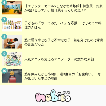
【エリック・カール×しながわ水族館】特別展 お腹
が透けるカエル、枯れ葉そっくりの魚！?
子どもの「やってみたい！」を応援！ はじめての料
理のきほん
塾に通う幸せな子と不幸せな子…差を分けたのは家庭
の言葉だった
人気アニメを支えるアニメーターの意外な素顔
塾を休みたがる小6娘、週3度目の「お腹痛い」…母
が気づいた本当の理由