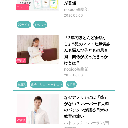
が登場
ニュース
nobico編集部
2026.08.06
ECサイト
お知らせ
「2年間ほとんど会話な
し」5児のママ・辻希美さ
んも悩んだ子どもの思春
期 関係が戻ったきっか
体験談
けとは？
nobico編集部
2026.08.06
思春期
親子コミュニケーション
辻希美
なぜアメリカには「塾」
がない？ ハーバード大卒
のパックンが語る日米の
教育の違い
体験談
パトリック・ハーラン,吉