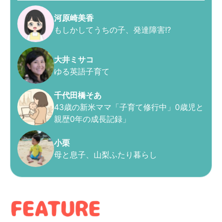
河原崎美香
もしかしてうちの子、発達障害!?
大井ミサコ
ゆる英語子育て
千代田橋そあ
43歳の新米ママ「子育て修行中」0歳児と
親歴0年の成長記録」
小栗
母と息子、山梨ふたり暮らし