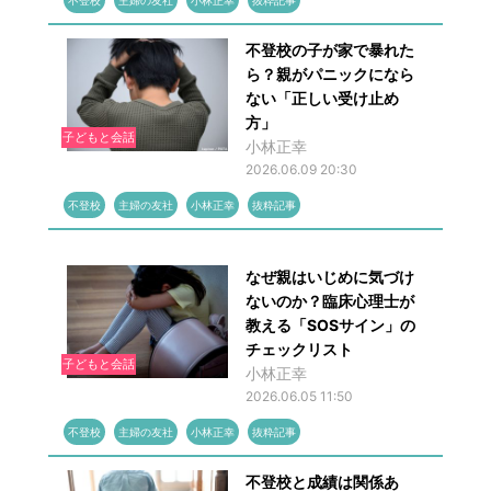
不登校
主婦の友社
小林正幸
抜粋記事
不登校の子が家で暴れた
ら？親がパニックになら
ない「正しい受け止め
方」
子どもと会話
小林正幸
2026.06.09 20:30
不登校
主婦の友社
小林正幸
抜粋記事
なぜ親はいじめに気づけ
ないのか？臨床心理士が
教える「SOSサイン」の
チェックリスト
子どもと会話
小林正幸
2026.06.05 11:50
不登校
主婦の友社
小林正幸
抜粋記事
不登校と成績は関係あ