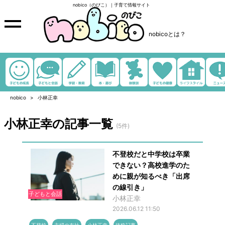
nobico（のびこ）｜子育て情報サイト
nobicoとは？
nobico
小林正幸
小林正幸の記事一覧
(5件)
不登校だと中学校は卒業
できない？高校進学のた
めに親が知るべき「出席
の線引き」
子どもと会話
小林正幸
2026.06.12 11:50