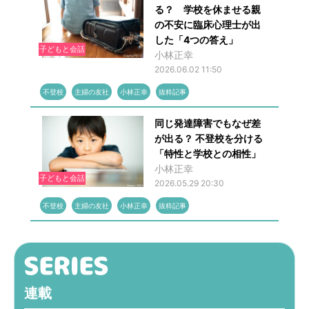
る？ 学校を休ませる親
の不安に臨床心理士が出
した「4つの答え」
子どもと会話
小林正幸
2026.06.02 11:50
不登校
主婦の友社
小林正幸
抜粋記事
同じ発達障害でもなぜ差
が出る？ 不登校を分ける
「特性と学校との相性」
小林正幸
子どもと会話
2026.05.29 20:30
不登校
主婦の友社
小林正幸
抜粋記事
連載