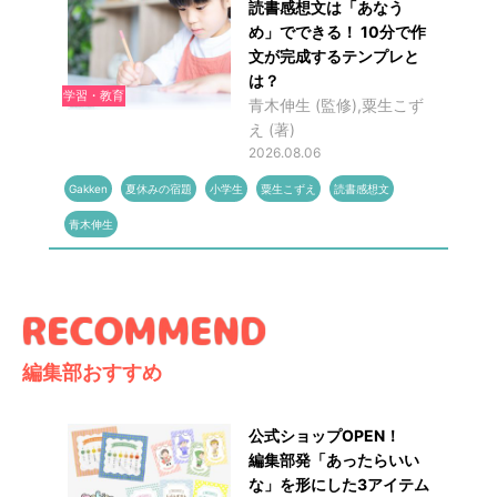
読書感想文は「あなう
め」でできる！ 10分で作
文が完成するテンプレと
は？
学習・教育
青木伸生 (監修),粟生こず
え (著)
2026.08.06
Gakken
夏休みの宿題
小学生
粟生こずえ
読書感想文
青木伸生
編集部おすすめ
公式ショップOPEN！
編集部発「あったらいい
な」を形にした3アイテム