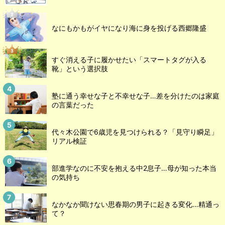
なにもかもがイヤになり海に身を投げる西郷隆盛
すぐ消える子に履かせたい「スマートタグが入る
靴」という選択肢
塾に通う幸せな子と不幸せな子…差を分けたのは家庭
の言葉だった
代々木公園で6歳児を見つけられる？「見守り瞬足」
リアル検証
部進学なのに不安を抱える中2息子…母が知った本当
の気持ち
なかなか聞けない思春期の男子に起きる変化…精通っ
て？