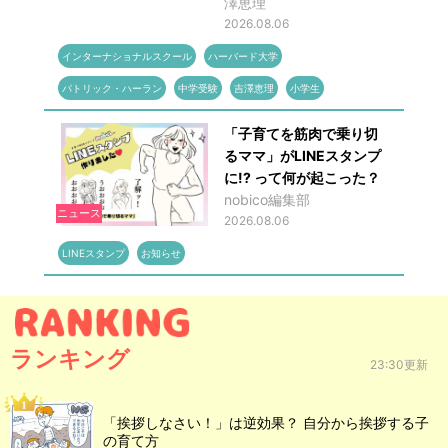
澤恵理
2026.08.06
インターナショナルスクール
ハーバード大学
パトリック・ハーラン
中学受験
吉澤恵理
小学生
「子育てを筋肉で乗り切
るママ」がLINEスタンプ
に!? って何が起こった？
nobico編集部
ニュース
2026.08.06
LINEスタンプ
お知らせ
ランキング
23:30更新
「挨拶しなさい！」は逆効果？ 自分から挨拶する子
の育て方