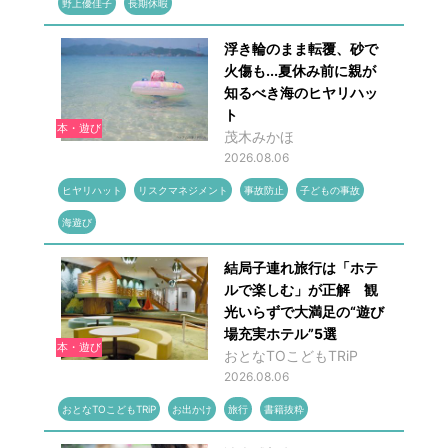
野上優佳子
長期休暇
浮き輪のまま転覆、砂で
火傷も...夏休み前に親が
知るべき海のヒヤリハッ
ト
本・遊び
茂木みかほ
2026.08.06
ヒヤリハット
リスクマネジメント
事故防止
子どもの事故
海遊び
結局子連れ旅行は「ホテ
ルで楽しむ」が正解 観
光いらずで大満足の“遊び
場充実ホテル”5選
本・遊び
おとなTOこどもTRiP
2026.08.06
おとなTOこどもTRiP
お出かけ
旅行
書籍抜粋