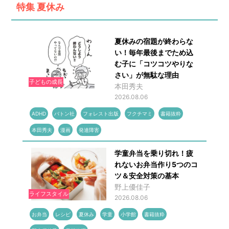
特集
夏休み
夏休みの宿題が終わらな
い！毎年最後までため込
む子に「コツコツやりな
さい」が無駄な理由
子どもの成長
本田秀夫
2026.08.06
ADHD
バトン社
フォレスト出版
フクチマミ
書籍抜粋
本田秀夫
漫画
発達障害
学童弁当を乗り切れ！疲
れないお弁当作り5つのコ
ツ＆安全対策の基本
野上優佳子
ライフスタイル
2026.08.06
お弁当
レシピ
夏休み
学童
小学館
書籍抜粋