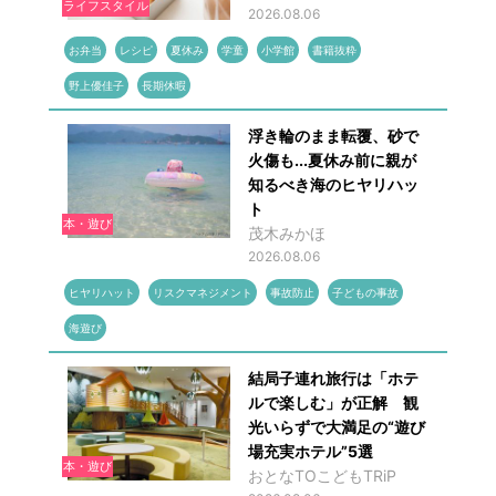
ライフスタイル
2026.08.06
お弁当
レシピ
夏休み
学童
小学館
書籍抜粋
野上優佳子
長期休暇
浮き輪のまま転覆、砂で
火傷も...夏休み前に親が
知るべき海のヒヤリハッ
ト
本・遊び
茂木みかほ
2026.08.06
ヒヤリハット
リスクマネジメント
事故防止
子どもの事故
海遊び
結局子連れ旅行は「ホテ
ルで楽しむ」が正解 観
光いらずで大満足の“遊び
場充実ホテル”5選
本・遊び
おとなTOこどもTRiP