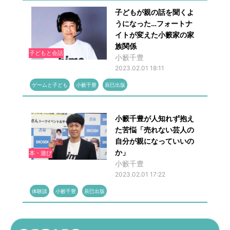
子どもが親の話を聞くよ
うになった…フォートナ
イトが変えた小籔家の家
族関係
子どもと会話
小籔千豊
2023.02.01 18:11
ゲームと子ども
小籔千豊
辰巳出版
小籔千豊が人知れず抱え
た苦悩「売れない芸人の
自分が親になっていいの
か」
本・遊び
小籔千豊
2023.02.01 17:22
体験談
小籔千豊
辰巳出版