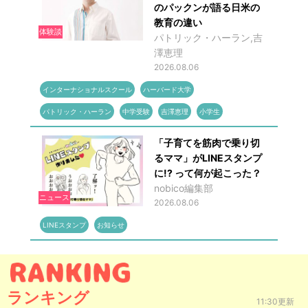
のパックンが語る日米の
教育の違い
体験談
パトリック・ハーラン,吉
澤恵理
2026.08.06
インターナショナルスクール
ハーバード大学
パトリック・ハーラン
中学受験
吉澤恵理
小学生
「子育てを筋肉で乗り切
るママ」がLINEスタンプ
に!? って何が起こった？
nobico編集部
ニュース
2026.08.06
LINEスタンプ
お知らせ
ランキング
11:30更新