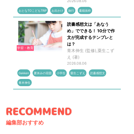
2026.08.06
おとなTOこどもTRiP
お出かけ
旅行
書籍抜粋
読書感想文は「あなう
め」でできる！ 10分で作
文が完成するテンプレと
は？
学習・教育
青木伸生 (監修),粟生こず
え (著)
2026.08.06
Gakken
夏休みの宿題
小学生
粟生こずえ
読書感想文
青木伸生
編集部おすすめ