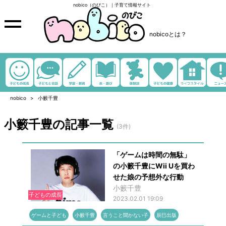
nobico（のびこ）｜子育て情報サイト
nobicoとは？
nobico
小籔千豊
小籔千豊の記事一覧
(3件)
「ゲームは時間の無駄」
の小籔千豊にWii Uを買わ
せた娘の予想外な行動
小籔千豊
子どもの成長
2023.02.01 19:09
ゲームと子ども
小籔千豊
言うこと聞かない子
辰巳出版