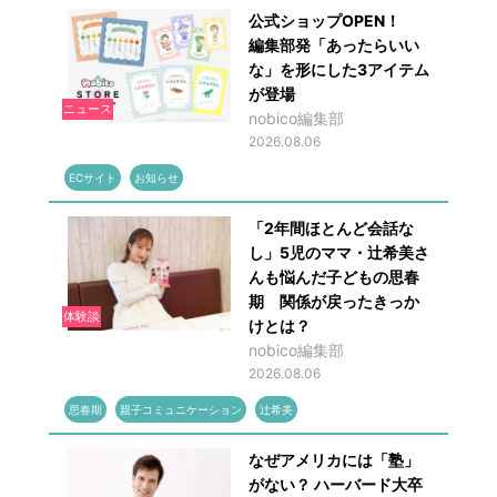
公式ショップOPEN！
編集部発「あったらいい
な」を形にした3アイテム
が登場
ニュース
nobico編集部
2026.08.06
ECサイト
お知らせ
「2年間ほとんど会話な
し」5児のママ・辻希美さ
んも悩んだ子どもの思春
期 関係が戻ったきっか
体験談
けとは？
nobico編集部
2026.08.06
思春期
親子コミュニケーション
辻希美
なぜアメリカには「塾」
がない？ ハーバード大卒