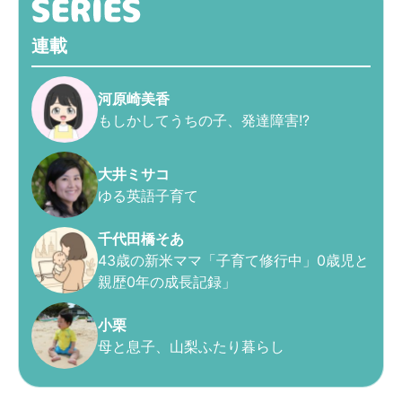
連載
河原崎美香
もしかしてうちの子、発達障害!?
大井ミサコ
ゆる英語子育て
千代田橋そあ
43歳の新米ママ「子育て修行中」0歳児と
親歴0年の成長記録」
小栗
母と息子、山梨ふたり暮らし