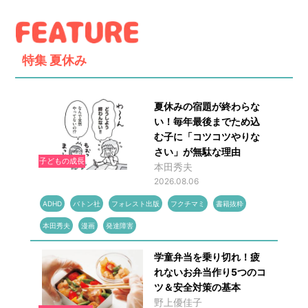
特集
夏休み
夏休みの宿題が終わらな
い！毎年最後までため込
む子に「コツコツやりな
さい」が無駄な理由
子どもの成長
本田秀夫
2026.08.06
ADHD
バトン社
フォレスト出版
フクチマミ
書籍抜粋
本田秀夫
漫画
発達障害
学童弁当を乗り切れ！疲
れないお弁当作り5つのコ
ツ＆安全対策の基本
野上優佳子