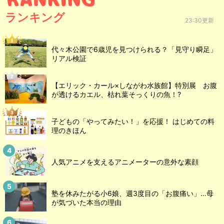
ランキング
23:30更新
代々木公園で6歳児を見つけられる？「見守り瞬足」
リアル検証
【エリック・カール×しながわ水族館】特別展 お腹
が透けるカエル、枯れ葉そっくりの魚！?
子どもの「やってみたい！」を応援！ はじめての料
理のきほん
人気アニメを支えるアニメーターの意外な素顔
塾を休みたがる小6娘、週3度目の「お腹痛い」…母
が気づいた本当の理由