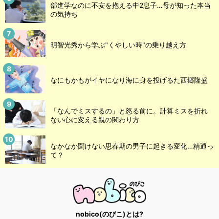
部進学なのに不安を抱える中2息子…母が知った本当
の気持ち
明智光秀から学ぶ"くやしい時"の乗り越え方
なにもかもがイヤになり海に身を投げるた西郷隆盛
「なんでミスするの」と怒る前に。計算ミスを折れ
ない心に変える親の関わり方
なかなか聞けない思春期の男子に起きる変化…精通っ
て？
nobico(のびこ)とは?