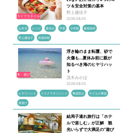
ツ＆安全対策の基本
野上優佳子
ライフスタイル
2026.08.05
お弁当
レシピ
夏休み
学童
小学館
書籍抜粋
野上優佳子
長期休暇
浮き輪のまま転覆、砂で
火傷も...夏休み前に親が
知るべき海のヒヤリハッ
ト
本・遊び
茂木みかほ
2026.08.05
ヒヤリハット
リスクマネジメント
事故防止
子どもの事故
海遊び
結局子連れ旅行は「ホテ
ルで楽しむ」が正解 観
光いらずで大満足の“遊び