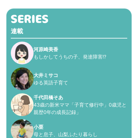
連載
河原崎美香
もしかしてうちの子、発達障害!?
大井ミサコ
ゆる英語子育て
千代田橋そあ
43歳の新米ママ「子育て修行中」0歳児と
親歴0年の成長記録」
小栗
母と息子、山梨ふたり暮らし