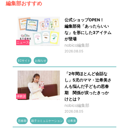
編集部おすすめ
公式ショップOPEN！
編集部発「あったらいい
な」を形にした3アイテム
が登場
ニュース
nobico編集部
2026.08.05
ECサイト
お知らせ
「2年間ほとんど会話な
し」5児のママ・辻希美さ
んも悩んだ子どもの思春
期 関係が戻ったきっか
体験談
けとは？
nobico編集部
2026.08.05
思春期
親子コミュニケーション
辻希美