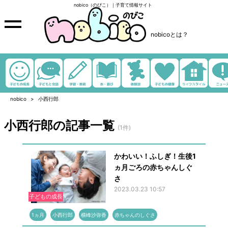
nobico（のびこ）｜子育て情報サイト
nobicoとは？
nobico
小西行郎
小西行郎の記事一覧
(1件)
かわいい！ふしぎ！生後1
ヵ月ごろの赤ちゃんしぐ
さ
2023.03.23 10:57
子どもの成長
1ヵ月
小西行郎
横峰沙弥香
赤ちゃんのしぐさ