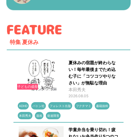
特集
夏休み
夏休みの宿題が終わらな
い！毎年最後までため込
む子に「コツコツやりな
さい」が無駄な理由
子どもの成長
本田秀夫
2026.08.05
ADHD
バトン社
フォレスト出版
フクチマミ
書籍抜粋
本田秀夫
漫画
発達障害
学童弁当を乗り切れ！疲
れないお弁当作り5つのコ