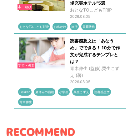
場充実ホテル”5選
本・遊び
おとなTOこどもTRiP
2026.08.05
おとなTOこどもTRiP
お出かけ
旅行
書籍抜粋
読書感想文は「あなう
め」でできる！ 10分で作
文が完成するテンプレと
は？
学習・教育
青木伸生 (監修),粟生こず
え (著)
2026.08.05
Gakken
夏休みの宿題
小学生
粟生こずえ
読書感想文
青木伸生