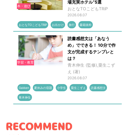
場充実ホテル”5選
本・遊び
おとなTOこどもTRiP
2026.08.07
おとなTOこどもTRiP
お出かけ
旅行
書籍抜粋
読書感想文は「あなう
め」でできる！ 10分で作
文が完成するテンプレと
は？
学習・教育
青木伸生 (監修),粟生こず
え (著)
2026.08.07
Gakken
夏休みの宿題
小学生
粟生こずえ
読書感想文
青木伸生