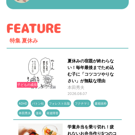
特集
夏休み
夏休みの宿題が終わらな
い！毎年最後までため込
む子に「コツコツやりな
さい」が無駄な理由
子どもの成長
本田秀夫
2026.08.07
ADHD
バトン社
フォレスト出版
フクチマミ
書籍抜粋
本田秀夫
漫画
発達障害
学童弁当を乗り切れ！疲
れないお弁当作り5つのコ