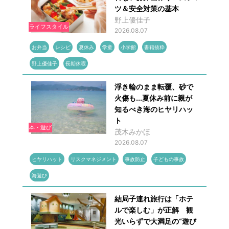
ツ＆安全対策の基本
野上優佳子
ライフスタイル
2026.08.07
お弁当
レシピ
夏休み
学童
小学館
書籍抜粋
野上優佳子
長期休暇
浮き輪のまま転覆、砂で
火傷も...夏休み前に親が
知るべき海のヒヤリハッ
ト
本・遊び
茂木みかほ
2026.08.07
ヒヤリハット
リスクマネジメント
事故防止
子どもの事故
海遊び
結局子連れ旅行は「ホテ
ルで楽しむ」が正解 観
光いらずで大満足の“遊び