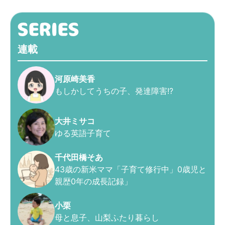
連載
河原崎美香
もしかしてうちの子、発達障害!?
大井ミサコ
ゆる英語子育て
千代田橋そあ
43歳の新米ママ「子育て修行中」0歳児と
親歴0年の成長記録」
小栗
母と息子、山梨ふたり暮らし