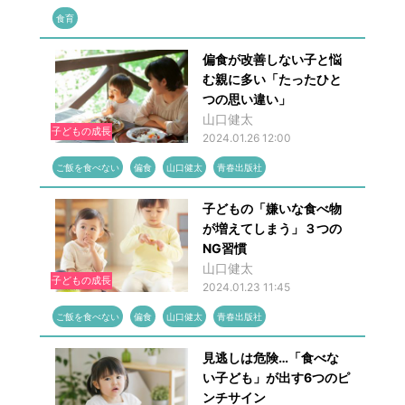
食育
偏食が改善しない子と悩
む親に多い「たったひと
つの思い違い」
山口健太
子どもの成長
2024.01.26 12:00
ご飯を食べない
偏食
山口健太
青春出版社
子どもの「嫌いな食べ物
が増えてしまう」３つの
NG習慣
山口健太
子どもの成長
2024.01.23 11:45
ご飯を食べない
偏食
山口健太
青春出版社
見逃しは危険…「食べな
い子ども」が出す6つのピ
ンチサイン