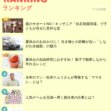
ランキング
17:30更新
親のサポートNG！キッザニア「化石発掘現場」で子
どもが見せた意外な姿
夏休みのお出かけに！ 生き物との距離が近い「しな
がわ水族館」の魅力
夏休みの自由研究におすすめ！ 親子で観察しながら
作れるレシピ
令和ロマン・松井ケムリさんが尊敬する「ママタ
レ」とは？
人気ゲームを完成へ導く責任者の仕事とは？