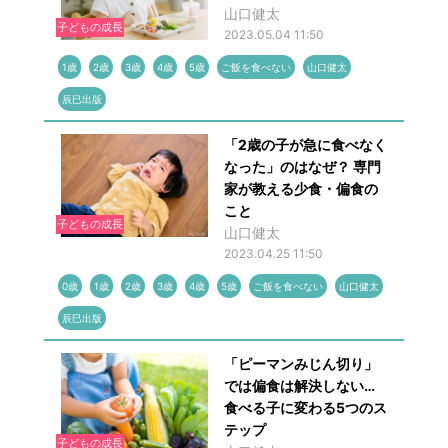
山口健太
子どもの成長
2023.05.04 11:50
1歳
2歳
3歳
4歳
5歳
ご飯を食べない
山口健太
辰巳出版
「2歳の子が急に食べなく
なった」のはなぜ？ 専門
家が教える少食・偏食の
こと
子どもの成長
山口健太
2023.04.25 11:50
0歳
1歳
2歳
3歳
4歳
5歳
ご飯を食べない
山口健太
辰巳出版
「ピーマンみじん切り」
では偏食は解決しない…
食べる子に変わる5つのス
テップ
子どもの成長