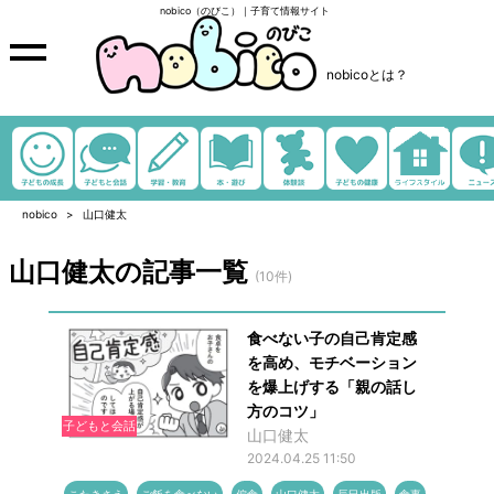
nobico（のびこ）｜子育て情報サイト
nobicoとは？
nobico
山口健太
山口健太の記事一覧
(10件)
食べない子の自己肯定感
を高め、モチベーション
を爆上げする「親の話し
方のコツ」
子どもと会話
山口健太
2024.04.25 11:50