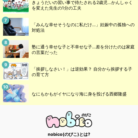
きょうだいの習い事で待たされる2歳児...かんしゃく
を変えた先生の1分の工夫
「みんな幸せそうなのに私だけ…」妊娠中の孤独への
対処法
塾に通う幸せな子と不幸せな子…差を分けたのは家庭
の言葉だった
「挨拶しなさい！」は逆効果？ 自分から挨拶する子
の育て方
なにもかもがイヤになり海に身を投げる西郷隆盛
nobico(のびこ)とは?