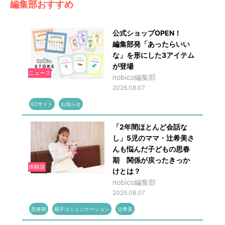
編集部おすすめ
公式ショップOPEN！
編集部発「あったらいい
な」を形にした3アイテム
が登場
ニュース
nobico編集部
2026.08.07
ECサイト
お知らせ
「2年間ほとんど会話な
し」5児のママ・辻希美さ
んも悩んだ子どもの思春
期 関係が戻ったきっか
体験談
けとは？
nobico編集部
2026.08.07
思春期
親子コミュニケーション
辻希美