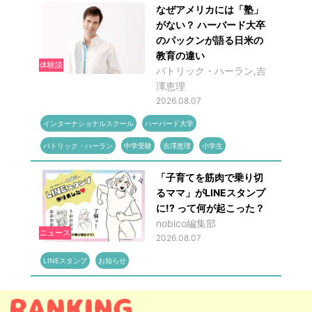
なぜアメリカには「塾」
がない？ ハーバード大卒
のパックンが語る日米の
教育の違い
体験談
パトリック・ハーラン,吉
澤恵理
2026.08.07
インターナショナルスクール
ハーバード大学
パトリック・ハーラン
中学受験
吉澤恵理
小学生
「子育てを筋肉で乗り切
るママ」がLINEスタンプ
に!? って何が起こった？
nobico編集部
ニュース
2026.08.07
LINEスタンプ
お知らせ