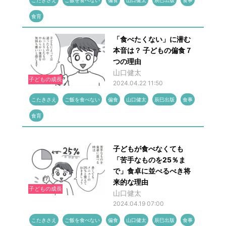
こたきさえ
ご飯を食べない
偏食
山口健太
辰巳出版
食事
食育
「食べたくない」に潜む
本音は？ 子どもの偏食７
つの理由
山口健太
子どもの成長
2024.04.22 11:50
こたきさえ
ご飯を食べない
偏食
山口健太
辰巳出版
食事
食育
子どもが食べなくても
「苦手なものを25％ま
で」食卓に並べるべき将
来的な理由
子どもの成長
山口健太
2024.04.19 07:00
こたきさえ
ご飯を食べない
偏食
山口健太
辰巳出版
食事