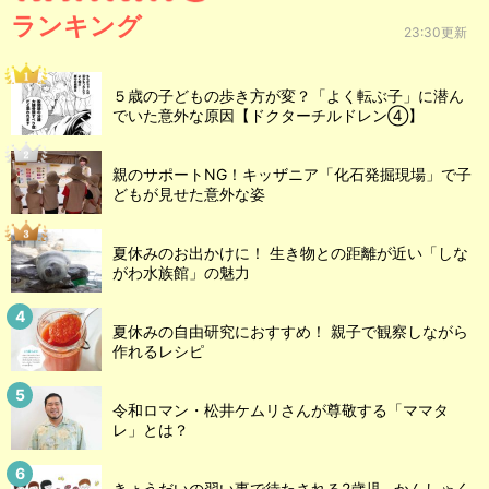
ランキング
23:30更新
５歳の子どもの歩き方が変？「よく転ぶ子」に潜ん
でいた意外な原因【ドクターチルドレン④】
親のサポートNG！キッザニア「化石発掘現場」で子
どもが見せた意外な姿
夏休みのお出かけに！ 生き物との距離が近い「しな
がわ水族館」の魅力
夏休みの自由研究におすすめ！ 親子で観察しながら
作れるレシピ
令和ロマン・松井ケムリさんが尊敬する「ママタ
レ」とは？
きょうだいの習い事で待たされる2歳児...かんしゃく