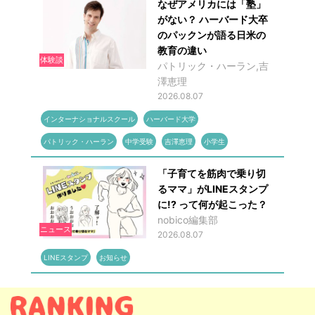
なぜアメリカには「塾」
がない？ ハーバード大卒
のパックンが語る日米の
教育の違い
体験談
パトリック・ハーラン,吉
澤恵理
2026.08.07
インターナショナルスクール
ハーバード大学
パトリック・ハーラン
中学受験
吉澤恵理
小学生
「子育てを筋肉で乗り切
るママ」がLINEスタンプ
に!? って何が起こった？
nobico編集部
ニュース
2026.08.07
LINEスタンプ
お知らせ