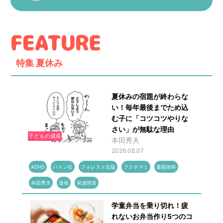
特集
夏休み
夏休みの宿題が終わらな
い！毎年最後までため込
む子に「コツコツやりな
さい」が無駄な理由
子どもの成長
本田秀夫
2026.08.07
ADHD
バトン社
フォレスト出版
フクチマミ
書籍抜粋
本田秀夫
漫画
発達障害
学童弁当を乗り切れ！疲
れないお弁当作り5つのコ