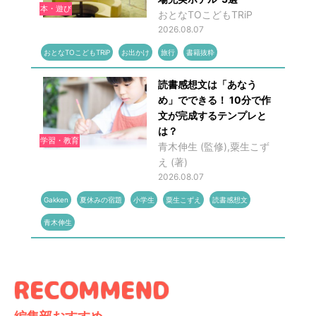
本・遊び
おとなTOこどもTRiP
2026.08.07
おとなTOこどもTRiP
お出かけ
旅行
書籍抜粋
読書感想文は「あなう
め」でできる！ 10分で作
文が完成するテンプレと
は？
学習・教育
青木伸生 (監修),粟生こず
え (著)
2026.08.07
Gakken
夏休みの宿題
小学生
粟生こずえ
読書感想文
青木伸生