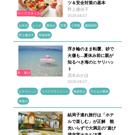
ツ＆安全対策の基本
野上優佳子
ライフスタイル
2026.08.07
お弁当
レシピ
夏休み
学童
小学館
書籍抜粋
野上優佳子
長期休暇
浮き輪のまま転覆、砂で
火傷も...夏休み前に親が
知るべき海のヒヤリハッ
ト
本・遊び
茂木みかほ
2026.08.07
ヒヤリハット
リスクマネジメント
事故防止
子どもの事故
海遊び
結局子連れ旅行は「ホテ
ルで楽しむ」が正解 観
光いらずで大満足の“遊び
場充実ホテル”5選