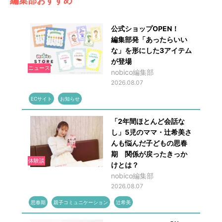
編集部おすすめ
公式ショップOPEN！
編集部発「あったらいい
な」を形にした3アイテム
が登場
ニュース
nobico編集部
2026.08.07
ECサイト
お知らせ
「2年間ほとんど会話な
し」5児のママ・辻希美さ
んも悩んだ子どもの思春
期 関係が戻ったきっか
体験談
けとは？
nobico編集部
2026.08.07
思春期
親子コミュニケーション
辻希美