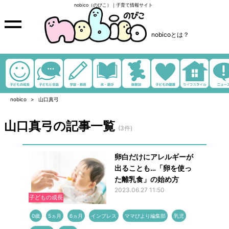
nobico（のびこ）｜子育て情報サイト
nobicoとは？
nobico
山口真弓
山口真弓の記事一覧
(3件)
卵白だけにアレルギーが
出ることも…「卵を使っ
た離乳食」の始め方
2023.06.27 11:50
子どもの成長
0歳
5ヵ月
6ヵ月
インプレス
ママびより編集部
乳児