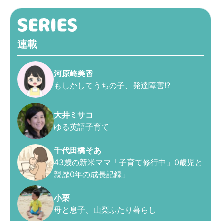
連載
河原崎美香
もしかしてうちの子、発達障害!?
大井ミサコ
ゆる英語子育て
千代田橋そあ
43歳の新米ママ「子育て修行中」0歳児と
親歴0年の成長記録」
小栗
母と息子、山梨ふたり暮らし