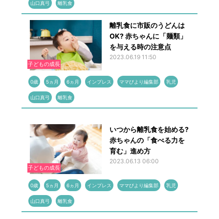
山口真弓
離乳食
離乳食に市販のうどんは
OK? 赤ちゃんに「麺類」
を与える時の注意点
2023.06.19 11:50
子どもの成長
0歳
5ヵ月
6ヵ月
インプレス
ママびより編集部
乳児
山口真弓
離乳食
いつから離乳食を始める?
赤ちゃんの「食べる力を
育む」進め方
2023.06.13 06:00
子どもの成長
0歳
5ヵ月
6ヵ月
インプレス
ママびより編集部
乳児
山口真弓
離乳食