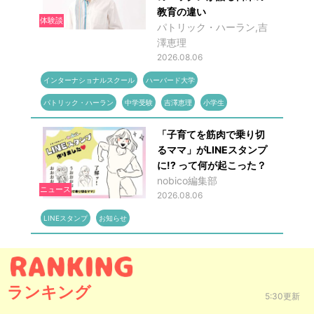
教育の違い
体験談
パトリック・ハーラン,吉
澤恵理
2026.08.06
インターナショナルスクール
ハーバード大学
パトリック・ハーラン
中学受験
吉澤恵理
小学生
「子育てを筋肉で乗り切
るママ」がLINEスタンプ
に!? って何が起こった？
nobico編集部
ニュース
2026.08.06
LINEスタンプ
お知らせ
ランキング
5:30更新