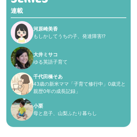
連載
河原崎美香
もしかしてうちの子、発達障害!?
大井ミサコ
ゆる英語子育て
千代田橋そあ
43歳の新米ママ「子育て修行中」0歳児と
親歴0年の成長記録」
小栗
母と息子、山梨ふたり暮らし