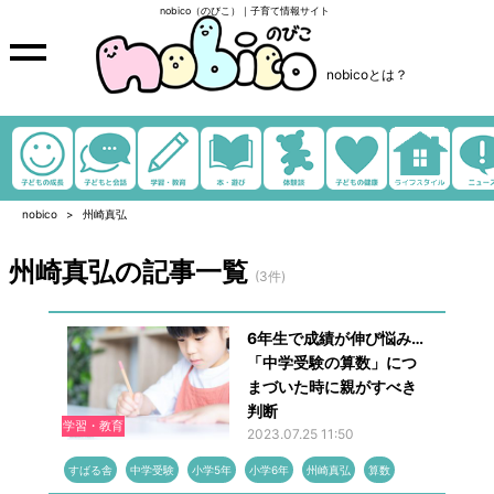
nobico（のびこ）｜子育て情報サイト
nobicoとは？
nobico
州崎真弘
州崎真弘の記事一覧
(3件)
6年生で成績が伸び悩み…
「中学受験の算数」につ
まづいた時に親がすべき
判断
学習・教育
2023.07.25 11:50
すばる舎
中学受験
小学5年
小学6年
州崎真弘
算数