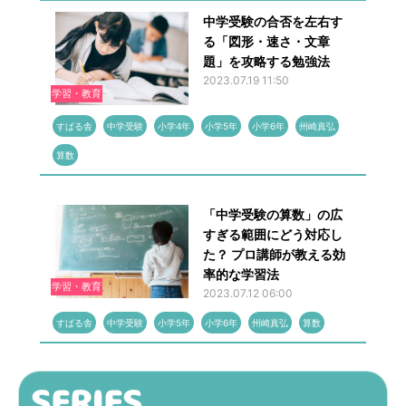
中学受験の合否を左右す
る「図形・速さ・文章
題」を攻略する勉強法
2023.07.19 11:50
学習・教育
すばる舎
中学受験
小学4年
小学5年
小学6年
州崎真弘
算数
「中学受験の算数」の広
すぎる範囲にどう対応し
た？ プロ講師が教える効
率的な学習法
学習・教育
2023.07.12 06:00
すばる舎
中学受験
小学5年
小学6年
州崎真弘
算数