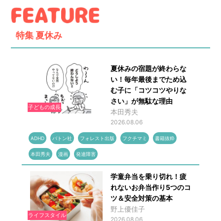
特集
夏休み
夏休みの宿題が終わらな
い！毎年最後までため込
む子に「コツコツやりな
さい」が無駄な理由
子どもの成長
本田秀夫
2026.08.06
ADHD
バトン社
フォレスト出版
フクチマミ
書籍抜粋
本田秀夫
漫画
発達障害
学童弁当を乗り切れ！疲
れないお弁当作り5つのコ
ツ＆安全対策の基本
野上優佳子
ライフスタイル
2026.08.06