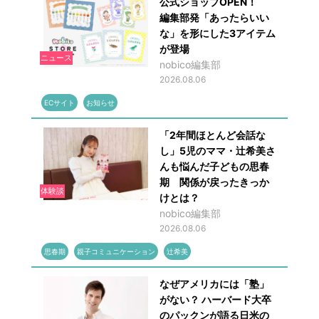
公式ショップOPEN！
編集部発「あったらいい
な」を形にした3アイテム
が登場
ニュース
nobico編集部
2026.08.06
ECサイト
お知らせ
「2年間ほとんど会話な
し」5児のママ・辻希美さ
んも悩んだ子どもの思春
期 関係が戻ったきっか
体験談
けとは？
nobico編集部
2026.08.06
思春期
親子コミュニケーション
辻希美
なぜアメリカには「塾」
がない？ ハーバード大卒
のパックンが語る日米の