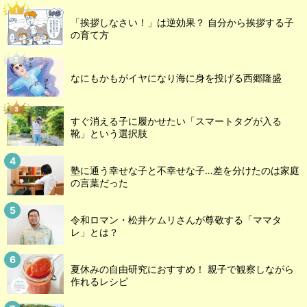
「挨拶しなさい！」は逆効果？ 自分から挨拶する子
の育て方
なにもかもがイヤになり海に身を投げる西郷隆盛
すぐ消える子に履かせたい「スマートタグが入る
靴」という選択肢
塾に通う幸せな子と不幸せな子…差を分けたのは家庭
の言葉だった
令和ロマン・松井ケムリさんが尊敬する「ママタ
レ」とは？
夏休みの自由研究におすすめ！ 親子で観察しながら
作れるレシピ