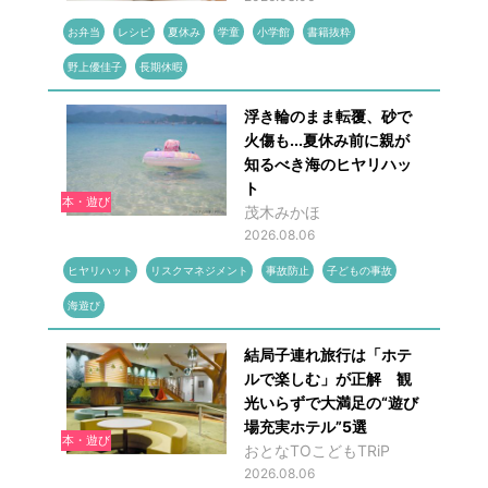
お弁当
レシピ
夏休み
学童
小学館
書籍抜粋
野上優佳子
長期休暇
浮き輪のまま転覆、砂で
火傷も...夏休み前に親が
知るべき海のヒヤリハッ
ト
本・遊び
茂木みかほ
2026.08.06
ヒヤリハット
リスクマネジメント
事故防止
子どもの事故
海遊び
結局子連れ旅行は「ホテ
ルで楽しむ」が正解 観
光いらずで大満足の“遊び
場充実ホテル”5選
本・遊び
おとなTOこどもTRiP
2026.08.06