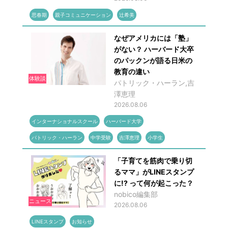
思春期
親子コミュニケーション
辻希美
なぜアメリカには「塾」
がない？ ハーバード大卒
のパックンが語る日米の
教育の違い
体験談
パトリック・ハーラン,吉
澤恵理
2026.08.06
インターナショナルスクール
ハーバード大学
パトリック・ハーラン
中学受験
吉澤恵理
小学生
「子育てを筋肉で乗り切
るママ」がLINEスタンプ
に!? って何が起こった？
nobico編集部
ニュース
2026.08.06
LINEスタンプ
お知らせ