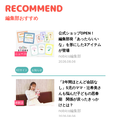
編集部おすすめ
公式ショップOPEN！
編集部発「あったらいい
な」を形にした3アイテム
が登場
ニュース
nobico編集部
2026.08.06
ECサイト
お知らせ
「2年間ほとんど会話な
し」5児のママ・辻希美さ
んも悩んだ子どもの思春
期 関係が戻ったきっか
体験談
けとは？
nobico編集部
2026.08.06