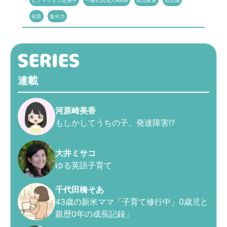
ピグマリオン恵美子
一般社団法人Raise
幼児教育
幼児期
知育
集中力
連載
河原崎美香
もしかしてうちの子、発達障害!?
大井ミサコ
ゆる英語子育て
千代田橋そあ
43歳の新米ママ「子育て修行中」0歳児と
親歴0年の成長記録」