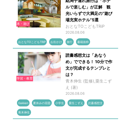
結局子連れ旅行は「ホテ
ルで楽しむ」が正解 観
光いらずで大満足の“遊び
場充実ホテル”5選
本・遊び
おとなTOこどもTRiP
2026.08.06
おとなTOこどもTRiP
お出かけ
旅行
書籍抜粋
読書感想文は「あなう
め」でできる！ 10分で作
文が完成するテンプレと
は？
学習・教育
青木伸生 (監修),粟生こず
え (著)
2026.08.06
Gakken
夏休みの宿題
小学生
粟生こずえ
読書感想文
青木伸生