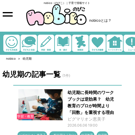
nobico（のびこ）｜子育て情報サイト
nobicoとは？
nobico
幼児期
幼児期の記事一覧
(1件)
幼児期に長時間のワーク
ブックは逆効果？ 幼児
教育のプロが時間より
「回数」を重視する理由
学習・教育
ピグマリオン恵美子
2026.06.06 19:00