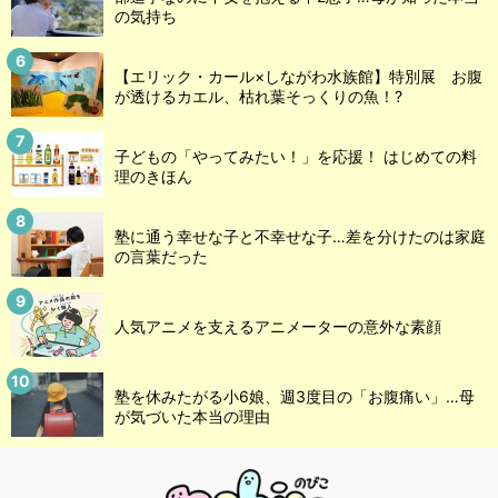
の気持ち
【エリック・カール×しながわ水族館】特別展 お腹
が透けるカエル、枯れ葉そっくりの魚！?
子どもの「やってみたい！」を応援！ はじめての料
理のきほん
塾に通う幸せな子と不幸せな子…差を分けたのは家庭
の言葉だった
人気アニメを支えるアニメーターの意外な素顔
塾を休みたがる小6娘、週3度目の「お腹痛い」…母
が気づいた本当の理由