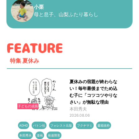
小栗
母と息子、山梨ふたり暮らし
特集
夏休み
夏休みの宿題が終わらな
い！毎年最後までため込
む子に「コツコツやりな
さい」が無駄な理由
子どもの成長
本田秀夫
2026.08.06
ADHD
バトン社
フォレスト出版
フクチマミ
書籍抜粋
本田秀夫
漫画
発達障害