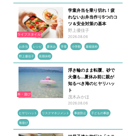
学童弁当を乗り切れ！疲
れないお弁当作り5つのコ
ツ＆安全対策の基本
野上優佳子
ライフスタイル
2026.08.06
お弁当
レシピ
夏休み
学童
小学館
書籍抜粋
野上優佳子
長期休暇
浮き輪のまま転覆、砂で
火傷も...夏休み前に親が
知るべき海のヒヤリハッ
ト
本・遊び
茂木みかほ
2026.08.06
ヒヤリハット
リスクマネジメント
事故防止
子どもの事故
海遊び