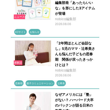
編集部発「あったらいい
な」を形にした3アイテム
が登場
ニュース
nobico編集部
2026.08.06
ECサイト
お知らせ
「2年間ほとんど会話な
し」5児のママ・辻希美さ
んも悩んだ子どもの思春
期 関係が戻ったきっか
体験談
けとは？
nobico編集部
2026.08.06
思春期
親子コミュニケーション
辻希美
なぜアメリカには「塾」
がない？ ハーバード大卒
のパックンが語る日米の