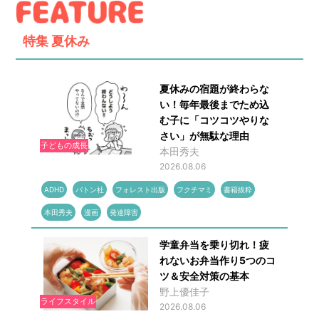
特集
夏休み
夏休みの宿題が終わらな
い！毎年最後までため込
む子に「コツコツやりな
さい」が無駄な理由
子どもの成長
本田秀夫
2026.08.06
ADHD
バトン社
フォレスト出版
フクチマミ
書籍抜粋
本田秀夫
漫画
発達障害
学童弁当を乗り切れ！疲
れないお弁当作り5つのコ
ツ＆安全対策の基本
野上優佳子
ライフスタイル
2026.08.06