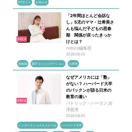
ECサイト
お知らせ
「2年間ほとんど会話な
し」5児のママ・辻希美さ
んも悩んだ子どもの思春
期 関係が戻ったきっか
体験談
けとは？
nobico編集部
2026.08.05
思春期
親子コミュニケーション
辻希美
なぜアメリカには「塾」
がない？ ハーバード大卒
のパックンが語る日米の
教育の違い
体験談
パトリック・ハーラン,吉
澤恵理
2026.08.05
インターナショナルスクール
ハーバード大学