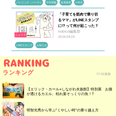
パトリック・ハーラン
中学受験
吉澤恵理
小学生
「子育てを筋肉で乗り切
るママ」がLINEスタンプ
に!? って何が起こった？
nobico編集部
ニュース
2026.08.05
LINEスタンプ
お知らせ
ランキング
17:30更新
【エリック・カール×しながわ水族館】特別展 お腹
が透けるカエル、枯れ葉そっくりの魚！?
明智光秀から学ぶ"くやしい時"の乗り越え方