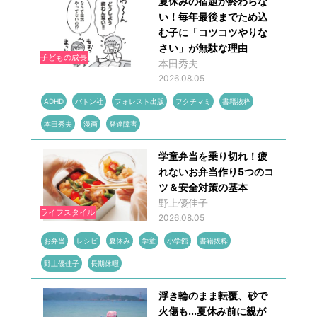
夏休みの宿題が終わらな
い！毎年最後までため込
む子に「コツコツやりな
さい」が無駄な理由
子どもの成長
本田秀夫
2026.08.05
ADHD
バトン社
フォレスト出版
フクチマミ
書籍抜粋
本田秀夫
漫画
発達障害
学童弁当を乗り切れ！疲
れないお弁当作り5つのコ
ツ＆安全対策の基本
野上優佳子
ライフスタイル
2026.08.05
お弁当
レシピ
夏休み
学童
小学館
書籍抜粋
野上優佳子
長期休暇
浮き輪のまま転覆、砂で
火傷も...夏休み前に親が