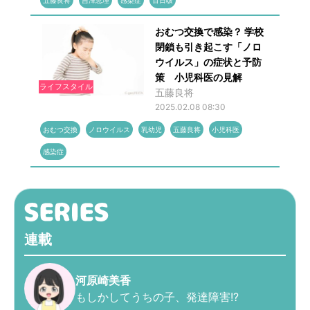
五藤良将
吉澤恵理
感染症
百日咳
おむつ交換で感染？ 学校
閉鎖も引き起こす「ノロ
ウイルス」の症状と予防
策 小児科医の見解
ライフスタイル
五藤良将
2025.02.08 08:30
おむつ交換
ノロウイルス
乳幼児
五藤良将
小児科医
感染症
連載
河原崎美香
もしかしてうちの子、発達障害!?