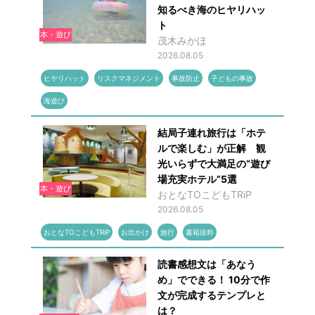
知るべき海のヒヤリハッ
ト
本・遊び
茂木みかほ
2026.08.05
ヒヤリハット
リスクマネジメント
事故防止
子どもの事故
海遊び
結局子連れ旅行は「ホテ
ルで楽しむ」が正解 観
光いらずで大満足の“遊び
場充実ホテル”5選
本・遊び
おとなTOこどもTRiP
2026.08.05
おとなTOこどもTRiP
お出かけ
旅行
書籍抜粋
読書感想文は「あなう
め」でできる！ 10分で作
文が完成するテンプレと
は？