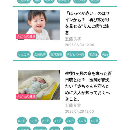
五藤良将
免疫
叱り方
吉澤恵理
小児科医
感染症
「ほっぺが赤い」のはサ
インかも？ 再び広がり
を見せる”りんご病”に注
意
子どもの健康
五藤良将
2025.06.30 12:00
りんご病
五藤良将
吉澤恵理
子どもの体調
感染症
発熱
生後1ヶ月の命を奪った百
日咳とは？ 医師が伝え
たい「赤ちゃんを守るた
めに大人が知っておくべ
子どもの健康
きこと」
五藤良将
2025.04.29 12:00
0ヵ月
1ヵ月
2ヵ月
3ヵ月
4ヵ月
5ヵ月
6ヵ月