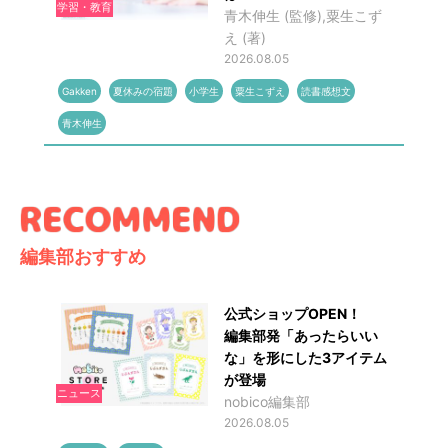
学習・教育
青木伸生 (監修),粟生こず
え (著)
2026.08.05
Gakken
夏休みの宿題
小学生
粟生こずえ
読書感想文
青木伸生
編集部おすすめ
公式ショップOPEN！
編集部発「あったらいい
な」を形にした3アイテム
が登場
ニュース
nobico編集部
2026.08.05