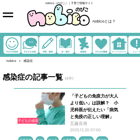
nobico（のびこ）｜子育て情報サイト
nobicoとは？
nobico
感染症
感染症の記事一覧
(4件)
「子どもの免疫力が大人
より低い」は誤解？ 小
児科医が伝えたい「病気
と免疫の正しい理解」
子どもの成長
五藤良将
2025.12.20 07:00