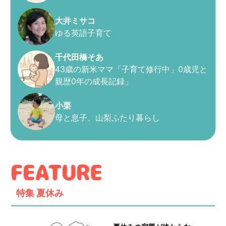
大井ミサコ
ゆる英語子育て
千代田橋そあ
43歳の新米ママ「子育て修行中」0歳児と
親歴0年の成長記録」
小栗
母と息子、山梨ふたり暮らし
特集
夏休み