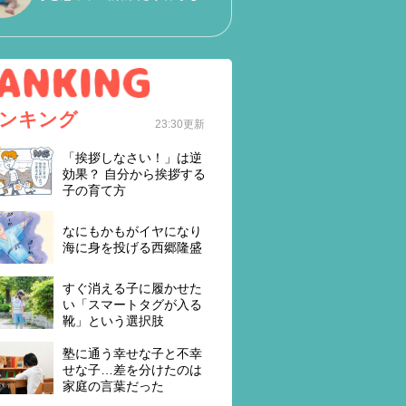
ンキング
23:30更新
「挨拶しなさい！」は逆
効果？ 自分から挨拶する
子の育て方
なにもかもがイヤになり
海に身を投げる西郷隆盛
すぐ消える子に履かせた
い「スマートタグが入る
靴」という選択肢
塾に通う幸せな子と不幸
せな子…差を分けたのは
家庭の言葉だった