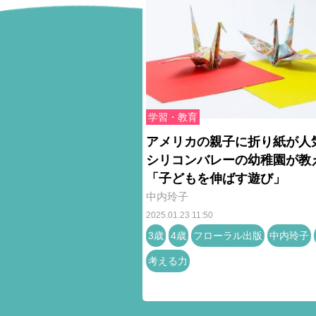
学習・教育
アメリカの親子に折り紙が
シリコンバレーの幼稚園が教
「子どもを伸ばす遊び」
中内玲子
2025.01.23 11:50
3歳
4歳
フローラル出版
中内玲子
考える力