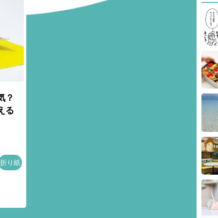
人気？
える
折り紙