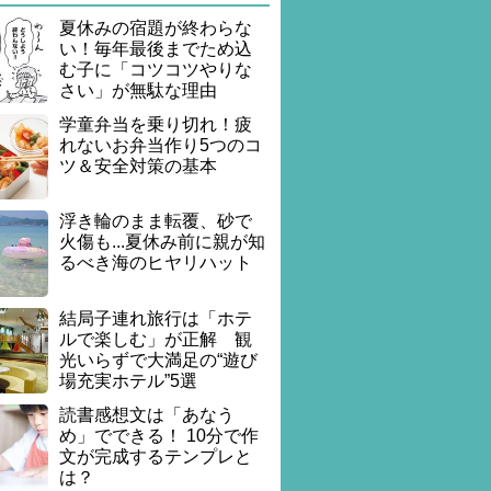
夏休みの宿題が終わらな
い！毎年最後までため込
む子に「コツコツやりな
さい」が無駄な理由
学童弁当を乗り切れ！疲
れないお弁当作り5つのコ
ツ＆安全対策の基本
浮き輪のまま転覆、砂で
火傷も...夏休み前に親が知
るべき海のヒヤリハット
結局子連れ旅行は「ホテ
ルで楽しむ」が正解 観
光いらずで大満足の“遊び
場充実ホテル”5選
読書感想文は「あなう
め」でできる！ 10分で作
文が完成するテンプレと
は？