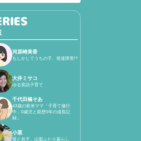
載
河原崎美香
もしかしてうちの子、発達障害!?
大井ミサコ
ゆる英語子育て
千代田橋そあ
43歳の新米ママ「子育て修行
中」0歳児と親歴0年の成長記
録」
小栗
母と息子、山梨ふたり暮らし