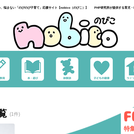
い、悩まない「のびのび子育て」応援サイト【nobico（のびこ）】 PHP研究所が提供する育児・
覧
(1件)
特