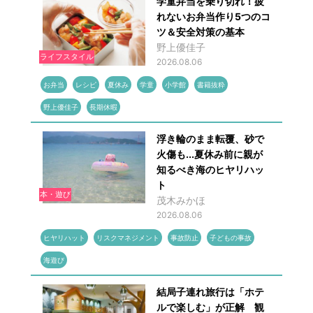
学童弁当を乗り切れ！疲
れないお弁当作り5つのコ
ツ＆安全対策の基本
野上優佳子
ライフスタイル
2026.08.06
お弁当
レシピ
夏休み
学童
小学館
書籍抜粋
野上優佳子
長期休暇
浮き輪のまま転覆、砂で
火傷も...夏休み前に親が
知るべき海のヒヤリハッ
ト
本・遊び
茂木みかほ
2026.08.06
ヒヤリハット
リスクマネジメント
事故防止
子どもの事故
海遊び
結局子連れ旅行は「ホテ
ルで楽しむ」が正解 観