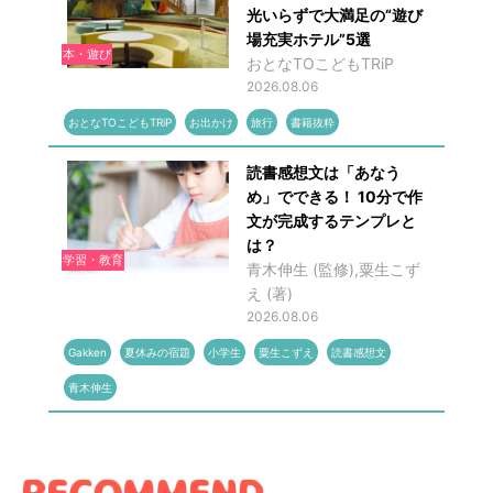
光いらずで大満足の“遊び
場充実ホテル”5選
本・遊び
おとなTOこどもTRiP
2026.08.06
おとなTOこどもTRiP
お出かけ
旅行
書籍抜粋
読書感想文は「あなう
め」でできる！ 10分で作
文が完成するテンプレと
は？
学習・教育
青木伸生 (監修),粟生こず
え (著)
2026.08.06
Gakken
夏休みの宿題
小学生
粟生こずえ
読書感想文
青木伸生