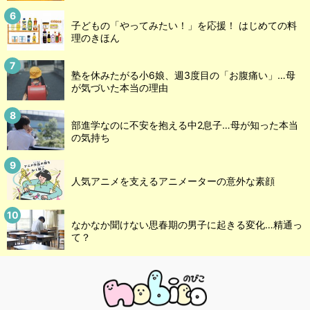
子どもの「やってみたい！」を応援！ はじめての料
理のきほん
塾を休みたがる小6娘、週3度目の「お腹痛い」…母
が気づいた本当の理由
部進学なのに不安を抱える中2息子…母が知った本当
の気持ち
人気アニメを支えるアニメーターの意外な素顔
なかなか聞けない思春期の男子に起きる変化…精通っ
て？