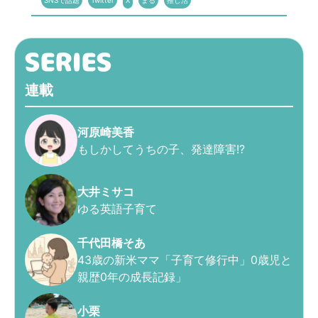
SNSで話題
Twitter
X
まる
推し活
連載
河原崎美香
もしかしてうちの子、発達障害!?
大井ミサコ
ゆる英語子育て
千代田橋そあ
43歳の新米ママ「子育て修行中」0歳児と
親歴0年の成長記録」
小栗