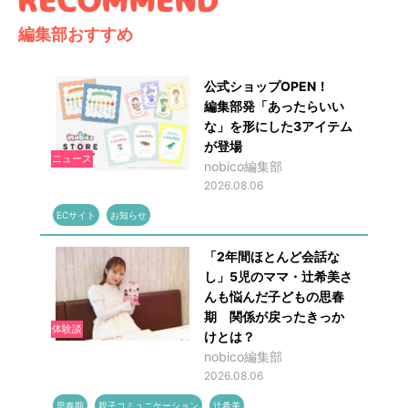
編集部おすすめ
公式ショップOPEN！
編集部発「あったらいい
な」を形にした3アイテム
が登場
ニュース
nobico編集部
2026.08.06
ECサイト
お知らせ
「2年間ほとんど会話な
し」5児のママ・辻希美さ
んも悩んだ子どもの思春
期 関係が戻ったきっか
体験談
けとは？
nobico編集部
2026.08.06
思春期
親子コミュニケーション
辻希美