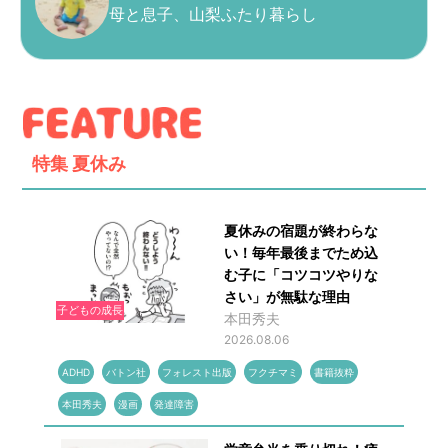
母と息子、山梨ふたり暮らし
特集
夏休み
夏休みの宿題が終わらな
い！毎年最後までため込
む子に「コツコツやりな
さい」が無駄な理由
子どもの成長
本田秀夫
2026.08.06
ADHD
バトン社
フォレスト出版
フクチマミ
書籍抜粋
本田秀夫
漫画
発達障害