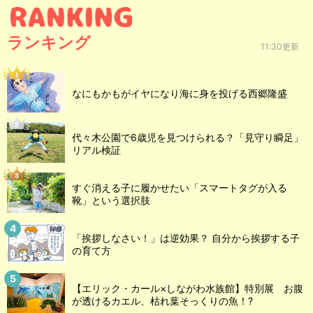
ランキング
11:30更新
なにもかもがイヤになり海に身を投げる西郷隆盛
代々木公園で6歳児を見つけられる？「見守り瞬足」
リアル検証
すぐ消える子に履かせたい「スマートタグが入る
靴」という選択肢
「挨拶しなさい！」は逆効果？ 自分から挨拶する子
の育て方
【エリック・カール×しながわ水族館】特別展 お腹
が透けるカエル、枯れ葉そっくりの魚！?