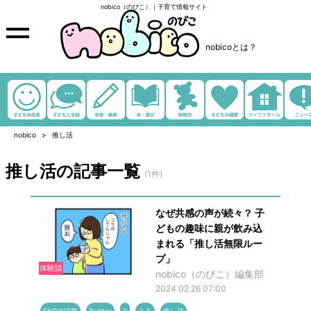
nobico（のびこ）｜子育て情報サイト
nobicoとは？
nobico
推し活
推し活の記事一覧
(1件)
なぜ共感の声が続々？ 子
どもの趣味に親が飲み込
まれる「推し活無限ルー
プ」
体験談
nobico（のびこ）編集部
2024.02.26 07:00