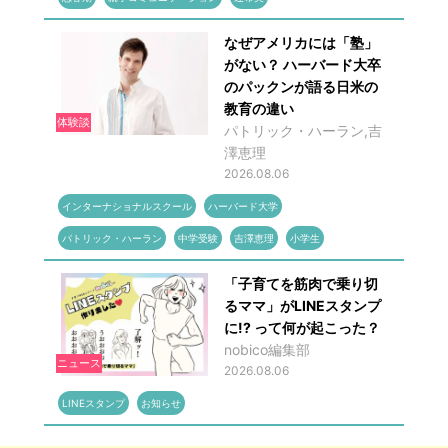
なぜアメリカには「塾」
がない？ ハーバード大卒
のパックンが語る日米の
教育の違い
体験談
パトリック・ハーラン,吉
澤恵理
2026.08.06
インターナショナルスクール
ハーバード大学
パトリック・ハーラン
中学受験
吉澤恵理
小学生
「子育てを筋肉で乗り切
るママ」がLINEスタンプ
に!? って何が起こった？
nobico編集部
ニュース
2026.08.06
LINEスタンプ
お知らせ