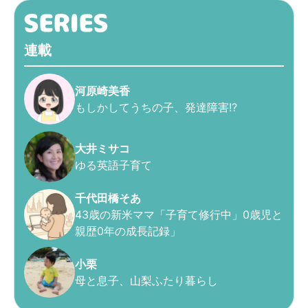
連載
河原崎美香
もしかしてうちの子、発達障害!?
大井ミサコ
ゆる英語子育て
千代田橋そあ
43歳の新米ママ「子育て修行中」0歳児と
親歴0年の成長記録」
小栗
母と息子、山梨ふたり暮らし