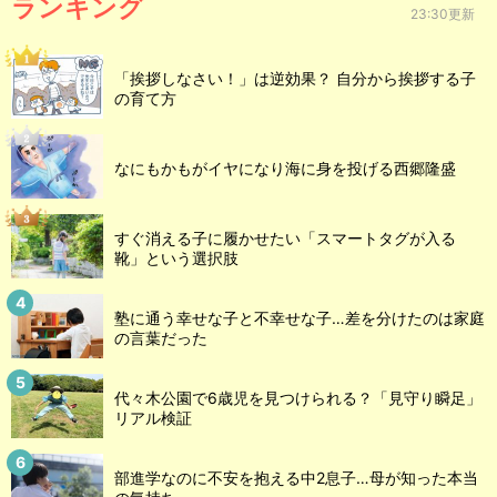
ランキング
23:30更新
「挨拶しなさい！」は逆効果？ 自分から挨拶する子
の育て方
なにもかもがイヤになり海に身を投げる西郷隆盛
すぐ消える子に履かせたい「スマートタグが入る
靴」という選択肢
塾に通う幸せな子と不幸せな子…差を分けたのは家庭
の言葉だった
代々木公園で6歳児を見つけられる？「見守り瞬足」
リアル検証
部進学なのに不安を抱える中2息子…母が知った本当