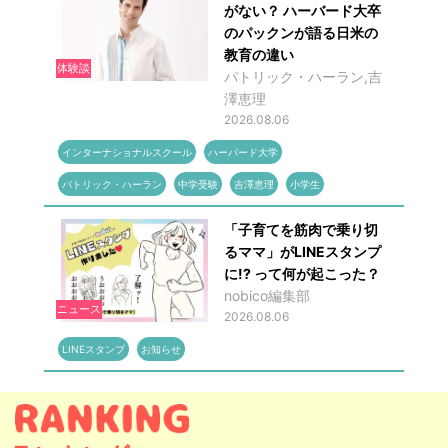
がない？ ハーバード大卒
のパックンが語る日米の
教育の違い
体験談
パトリック・ハーラン,吉
澤恵理
2026.08.06
インターナショナルスクール
ハーバード大学
パトリック・ハーラン
中学受験
吉澤恵理
小学生
「子育てを筋肉で乗り切
るママ」がLINEスタンプ
に!? って何が起こった？
nobico編集部
ニュース
2026.08.06
LINEスタンプ
お知らせ