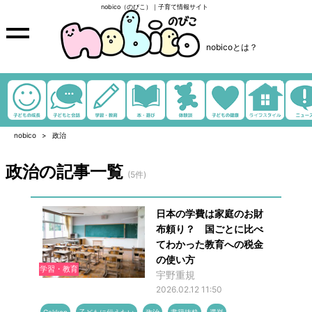
nobico（のびこ）｜子育て情報サイト
nobicoとは？
nobico
政治
政治の記事一覧
(5件)
日本の学費は家庭のお財
布頼り？ 国ごとに比べ
てわかった教育への税金
の使い方
学習・教育
宇野重規
2026.02.12 11:50