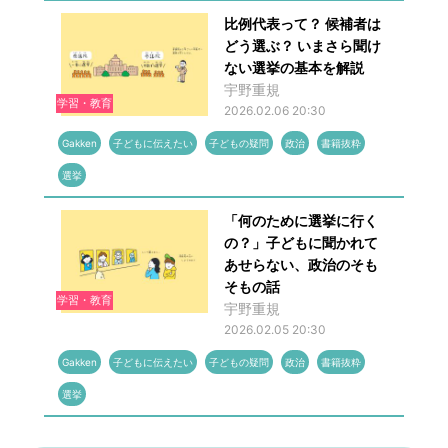
比例代表って？ 候補者は
どう選ぶ？ いまさら聞け
ない選挙の基本を解説
宇野重規
学習・教育
2026.02.06 20:30
Gakken
子どもに伝えたい
子どもの疑問
政治
書籍抜粋
選挙
「何のために選挙に行く
の？」子どもに聞かれて
あせらない、政治のそも
そもの話
学習・教育
宇野重規
2026.02.05 20:30
Gakken
子どもに伝えたい
子どもの疑問
政治
書籍抜粋
選挙