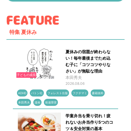
特集
夏休み
夏休みの宿題が終わらな
い！毎年最後までため込
む子に「コツコツやりな
さい」が無駄な理由
子どもの成長
本田秀夫
2026.08.06
ADHD
バトン社
フォレスト出版
フクチマミ
書籍抜粋
本田秀夫
漫画
発達障害
学童弁当を乗り切れ！疲
れないお弁当作り5つのコ
ツ＆安全対策の基本