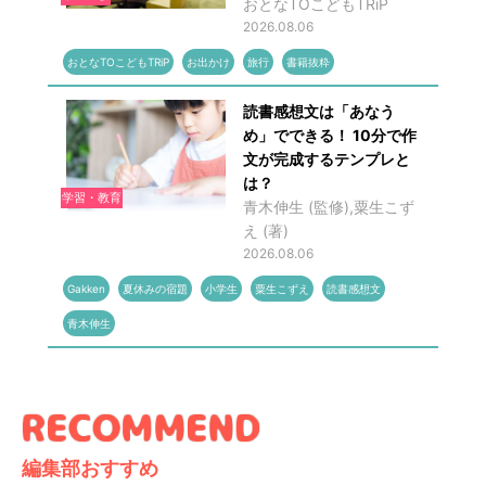
おとなTOこどもTRiP
2026.08.06
おとなTOこどもTRiP
お出かけ
旅行
書籍抜粋
読書感想文は「あなう
め」でできる！ 10分で作
文が完成するテンプレと
は？
学習・教育
青木伸生 (監修),粟生こず
え (著)
2026.08.06
Gakken
夏休みの宿題
小学生
粟生こずえ
読書感想文
青木伸生
編集部おすすめ