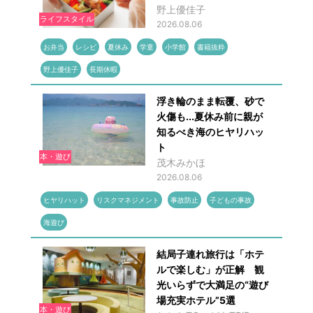
野上優佳子
ライフスタイル
2026.08.06
お弁当
レシピ
夏休み
学童
小学館
書籍抜粋
野上優佳子
長期休暇
浮き輪のまま転覆、砂で
火傷も...夏休み前に親が
知るべき海のヒヤリハッ
ト
本・遊び
茂木みかほ
2026.08.06
ヒヤリハット
リスクマネジメント
事故防止
子どもの事故
海遊び
結局子連れ旅行は「ホテ
ルで楽しむ」が正解 観
光いらずで大満足の“遊び
場充実ホテル”5選
本・遊び