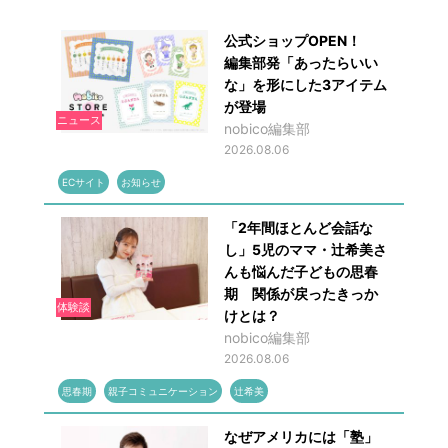
公式ショップOPEN！
編集部発「あったらいい
な」を形にした3アイテム
が登場
ニュース
nobico編集部
2026.08.06
ECサイト
お知らせ
「2年間ほとんど会話な
し」5児のママ・辻希美さ
んも悩んだ子どもの思春
期 関係が戻ったきっか
体験談
けとは？
nobico編集部
2026.08.06
思春期
親子コミュニケーション
辻希美
なぜアメリカには「塾」