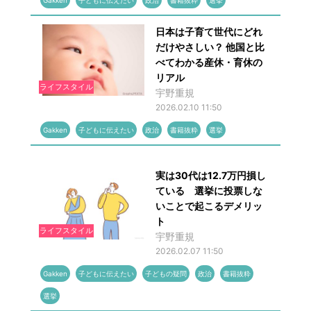
Gakken
子どもに伝えたい
政治
書籍抜粋
選挙
日本は子育て世代にどれ
だけやさしい？ 他国と比
べてわかる産休・育休の
リアル
ライフスタイル
宇野重規
2026.02.10 11:50
Gakken
子どもに伝えたい
政治
書籍抜粋
選挙
実は30代は12.7万円損し
ている 選挙に投票しな
いことで起こるデメリッ
ト
ライフスタイル
宇野重規
2026.02.07 11:50
Gakken
子どもに伝えたい
子どもの疑問
政治
書籍抜粋
選挙