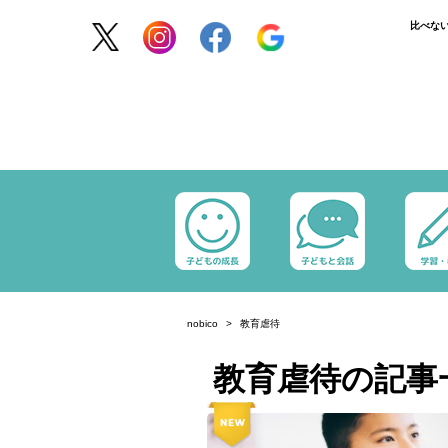
比べな
nobico
教育虐待
教育虐待の記事