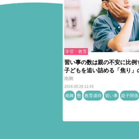
学習・教育
習い事の数は親の不安に比例
子どもを追い詰める「焦り」
南舞
2026.06.26 11:45
南舞
塾
教育虐待
習い事
親子関係