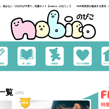
い、悩まない「のびのび子育て」応援サイト【nobico（のびこ）】 PHP研究所が提供する育児・
一覧
(2件)
特