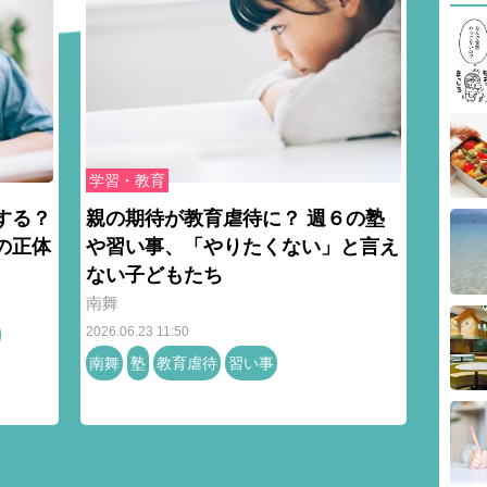
学習・教育
する？
親の期待が教育虐待に？ 週６の塾
の正体
や習い事、「やりたくない」と言え
ない子どもたち
南舞
2026.06.23 11:50
南舞
塾
教育虐待
習い事