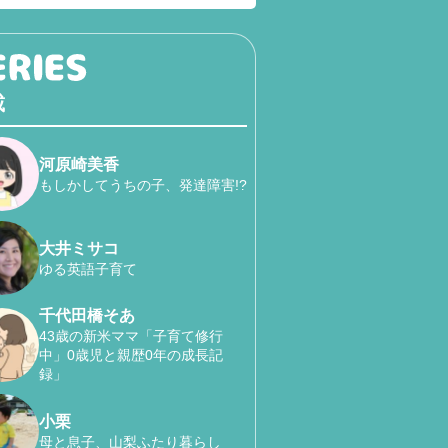
載
河原崎美香
もしかしてうちの子、発達障害!?
大井ミサコ
ゆる英語子育て
千代田橋そあ
43歳の新米ママ「子育て修行
中」0歳児と親歴0年の成長記
録」
小栗
母と息子、山梨ふたり暮らし