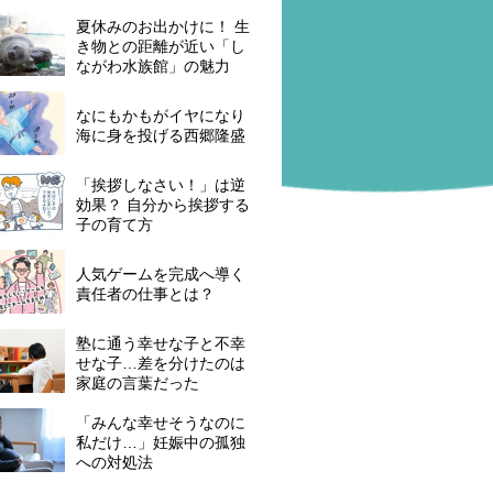
夏休みのお出かけに！ 生
き物との距離が近い「し
ながわ水族館」の魅力
なにもかもがイヤになり
海に身を投げる西郷隆盛
「挨拶しなさい！」は逆
効果？ 自分から挨拶する
子の育て方
人気ゲームを完成へ導く
責任者の仕事とは？
塾に通う幸せな子と不幸
せな子…差を分けたのは
家庭の言葉だった
「みんな幸せそうなのに
私だけ…」妊娠中の孤独
への対処法