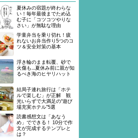
夏休みの宿題が終わらな
い！毎年最後までため込
む子に「コツコツやりな
さい」が無駄な理由
学童弁当を乗り切れ！疲
れないお弁当作り5つのコ
ツ＆安全対策の基本
浮き輪のまま転覆、砂で
火傷も...夏休み前に親が知
るべき海のヒヤリハット
結局子連れ旅行は「ホテ
ルで楽しむ」が正解 観
光いらずで大満足の“遊び
場充実ホテル”5選
読書感想文は「あなう
め」でできる！ 10分で作
文が完成するテンプレと
は？