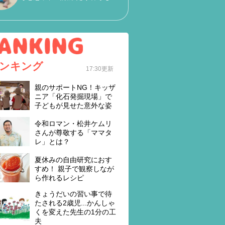
ンキング
17:30更新
親のサポートNG！キッザ
ニア「化石発掘現場」で
子どもが見せた意外な姿
令和ロマン・松井ケムリ
さんが尊敬する「ママタ
レ」とは？
夏休みの自由研究におす
すめ！ 親子で観察しなが
ら作れるレシピ
きょうだいの習い事で待
たされる2歳児...かんしゃ
くを変えた先生の1分の工
夫