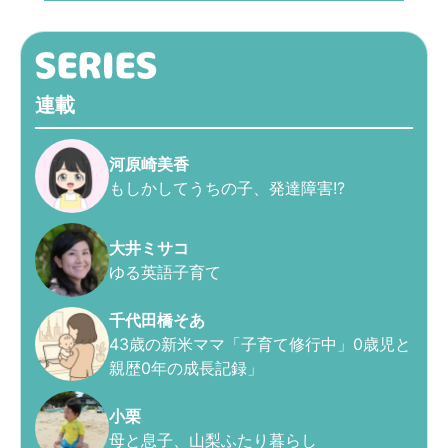
連載
河原崎美香
もしかしてうちの子、発達障害!?
大井ミサコ
ゆる英語子育て
千代田橋そあ
43歳の新米ママ「子育て修行中」0歳児と
親歴0年の成長記録」
小栗
母と息子、山梨ふたり暮らし