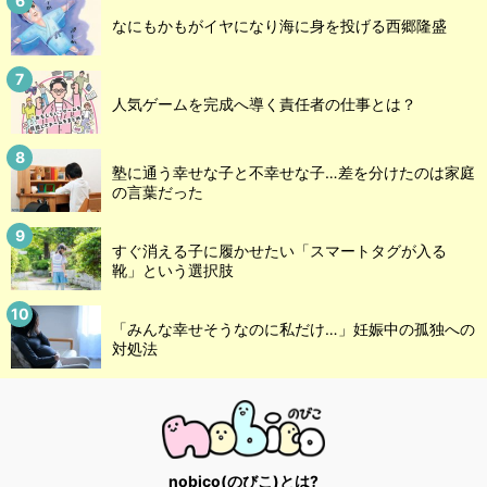
なにもかもがイヤになり海に身を投げる西郷隆盛
人気ゲームを完成へ導く責任者の仕事とは？
塾に通う幸せな子と不幸せな子…差を分けたのは家庭
の言葉だった
すぐ消える子に履かせたい「スマートタグが入る
靴」という選択肢
「みんな幸せそうなのに私だけ…」妊娠中の孤独への
対処法
nobico(のびこ)とは?