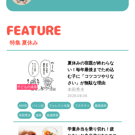
特集
夏休み
夏休みの宿題が終わらな
い！毎年最後までため込
む子に「コツコツやりな
さい」が無駄な理由
子どもの成長
本田秀夫
2026.08.06
ADHD
バトン社
フォレスト出版
フクチマミ
書籍抜粋
本田秀夫
漫画
発達障害
学童弁当を乗り切れ！疲