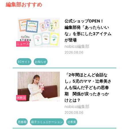
編集部おすすめ
公式ショップOPEN！
編集部発「あったらいい
な」を形にした3アイテム
が登場
ニュース
nobico編集部
2026.08.06
ECサイト
お知らせ
「2年間ほとんど会話な
し」5児のママ・辻希美さ
んも悩んだ子どもの思春
期 関係が戻ったきっか
体験談
けとは？
nobico編集部
2026.08.06
思春期
親子コミュニケーション
辻希美