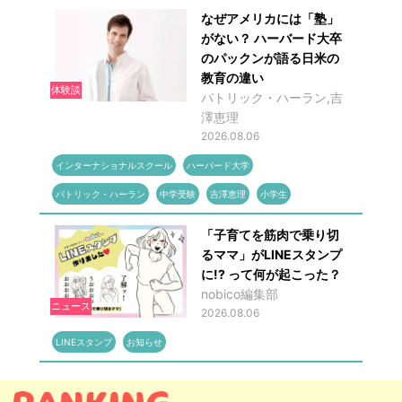
なぜアメリカには「塾」
がない？ ハーバード大卒
のパックンが語る日米の
教育の違い
体験談
パトリック・ハーラン,吉
澤恵理
2026.08.06
インターナショナルスクール
ハーバード大学
パトリック・ハーラン
中学受験
吉澤恵理
小学生
「子育てを筋肉で乗り切
るママ」がLINEスタンプ
に!? って何が起こった？
nobico編集部
ニュース
2026.08.06
LINEスタンプ
お知らせ