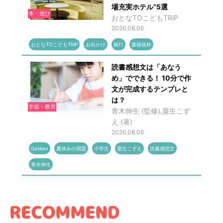
場充実ホテル”5選
本・遊び
おとなTOこどもTRiP
2026.08.06
おとなTOこどもTRiP
お出かけ
旅行
書籍抜粋
読書感想文は「あなう
め」でできる！ 10分で作
文が完成するテンプレと
は？
学習・教育
青木伸生 (監修),粟生こず
え (著)
2026.08.06
Gakken
夏休みの宿題
小学生
粟生こずえ
読書感想文
青木伸生