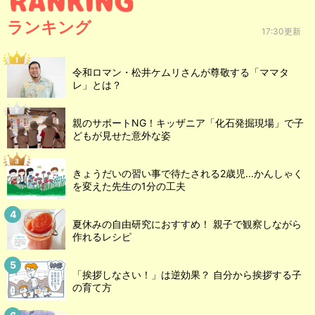
ランキング
17:30更新
令和ロマン・松井ケムリさんが尊敬する「ママタ
レ」とは？
親のサポートNG！キッザニア「化石発掘現場」で子
どもが見せた意外な姿
きょうだいの習い事で待たされる2歳児...かんしゃく
を変えた先生の1分の工夫
夏休みの自由研究におすすめ！ 親子で観察しながら
作れるレシピ
「挨拶しなさい！」は逆効果？ 自分から挨拶する子
の育て方