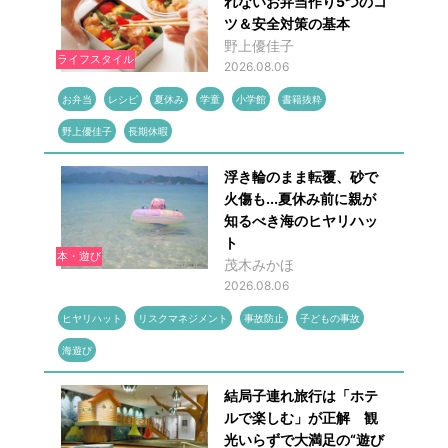
れないお弁当作り5つのコ
ツ＆安全対策の基本
野上優佳子
ライフスタイル
2026.08.06
お弁当
レシピ
夏休み
学童
小学館
書籍抜粋
野上優佳子
長期休暇
浮き輪のまま転覆、砂で
火傷も...夏休み前に親が
知るべき海のヒヤリハッ
ト
本・遊び
茂木みかほ
2026.08.06
ヒヤリハット
リスクマネジメント
事故防止
子どもの事故
海遊び
結局子連れ旅行は「ホテ
ルで楽しむ」が正解 観
光いらずで大満足の“遊び