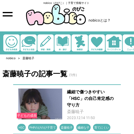
nobico（のびこ）｜子育て情報サイト
nobicoとは？
nobico
斎藤暁子
斎藤暁子の記事一覧
(1件)
繊細で傷つきやすい
「HSC」の自己肯定感の
守り方
斎藤暁子
子どもの成長
2023.12.14 11:50
HSC
PHPのびのび子育て
斎藤暁子
繊細な子
育てにくい