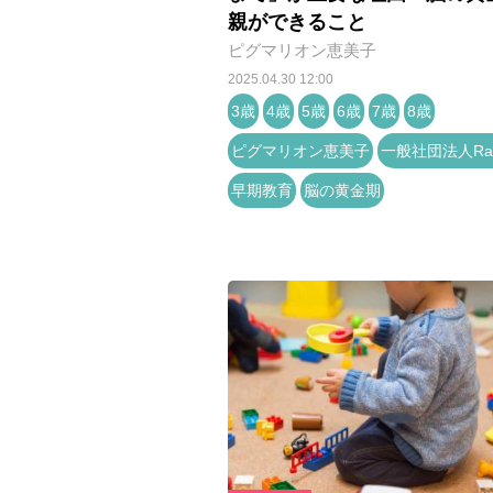
親ができること
ピグマリオン恵美子
2025.04.30 12:00
3歳
4歳
5歳
6歳
7歳
8歳
ピグマリオン恵美子
一般社団法人Rai
早期教育
脳の黄金期