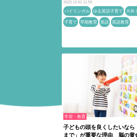
2025.10.01 11:50
バイリンガル
ゆる英語子育て
大井
子育て
早期教育
英語
英語教育
学習・教育
子どもの頭を良くしたいなら
まで」が重要な理由 脳の黄