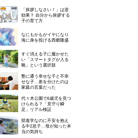
「挨拶しなさい！」は逆
効果？ 自分から挨拶する
子の育て方
なにもかもがイヤになり
海に身を投げる西郷隆盛
すぐ消える子に履かせた
い「スマートタグが入る
靴」という選択肢
塾に通う幸せな子と不幸
せな子…差を分けたのは
家庭の言葉だった
代々木公園で6歳児を見つ
けられる？「見守り瞬
足」リアル検証
部進学なのに不安を抱え
る中2息子…母が知った本
当の気持ち