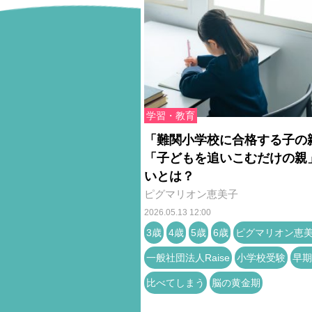
学習・教育
「難関小学校に合格する子の
「子どもを追いこむだけの親
いとは？
ピグマリオン恵美子
2026.05.13 12:00
3歳
4歳
5歳
6歳
ピグマリオン恵
一般社団法人Raise
小学校受験
早期
比べてしまう
脳の黄金期