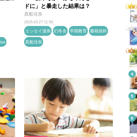
ドに」と暴走した結果は？
真船佳奈
2025.03.27 11:50
エッセイ漫画
幻冬舎
早期教育
書籍抜粋
se
真船佳奈