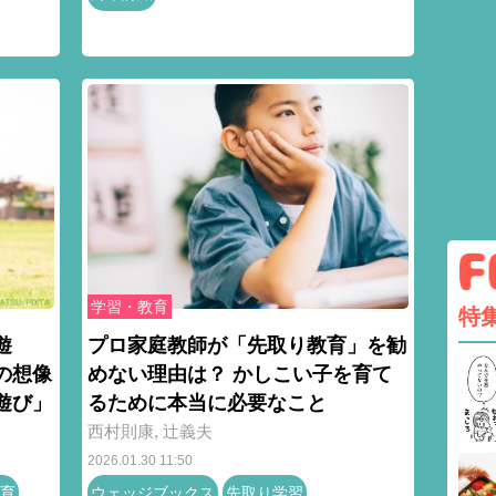
学習・教育
特
遊
プロ家庭教師が「先取り教育」を勧
の想像
めない理由は？ かしこい子を育て
遊び」
るために本当に必要なこと
西村則康
,
辻󠄀義夫
2026.01.30 11:50
育
ウェッジブックス
先取り学習