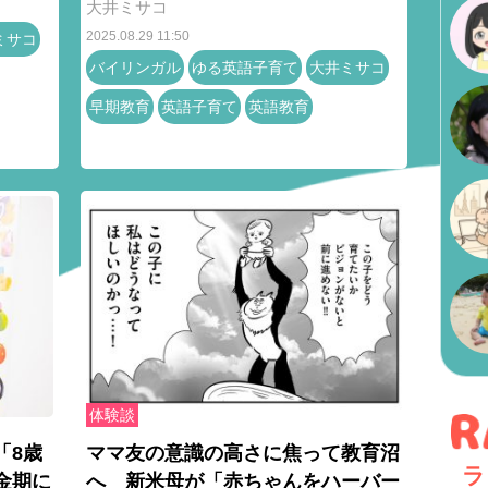
大井ミサコ
2025.08.29 11:50
ミサコ
バイリンガル
ゆる英語子育て
大井ミサコ
早期教育
英語子育て
英語教育
体験談
「8歳
ママ友の意識の高さに焦って教育沼
ラ
金期に
へ 新米母が「赤ちゃんをハーバー