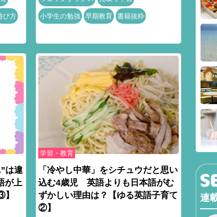
遊び方
小学生の勉強
早期教育
書籍抜粋
学習・教育
”は違
「冷やし中華」をシチュウだと思い
語が上
込む4歳児 英語よりも日本語がむ
③】
ずかしい理由は？【ゆる英語子育て
連
②】