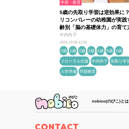
学習・教育
5歳の先取り学習は逆効果に
リコンバレーの幼稚園が実践
齢別「脳の基礎体力」の育て
中内玲子
2024.10.09 11:50
0歳
1歳
2歳
3歳
4歳
5歳
6歳
フローラル出版
中内玲子
先取り学
入学準備
早期教育
nobico(のびこ)とは