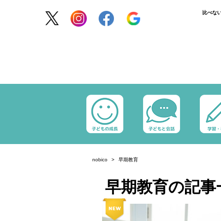
比べな
nobico
早期教育
早期教育の記事