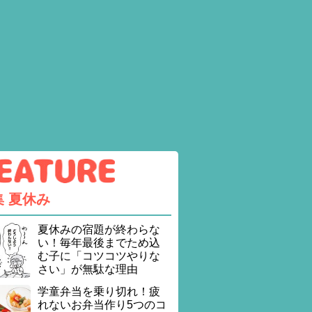
集
夏休み
夏休みの宿題が終わらな
い！毎年最後までため込
む子に「コツコツやりな
さい」が無駄な理由
学童弁当を乗り切れ！疲
れないお弁当作り5つのコ