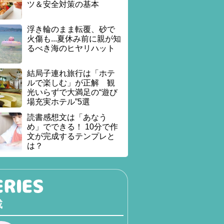
ツ＆安全対策の基本
浮き輪のまま転覆、砂で
火傷も...夏休み前に親が知
るべき海のヒヤリハット
結局子連れ旅行は「ホテ
ルで楽しむ」が正解 観
光いらずで大満足の“遊び
場充実ホテル”5選
読書感想文は「あなう
め」でできる！ 10分で作
文が完成するテンプレと
は？
載