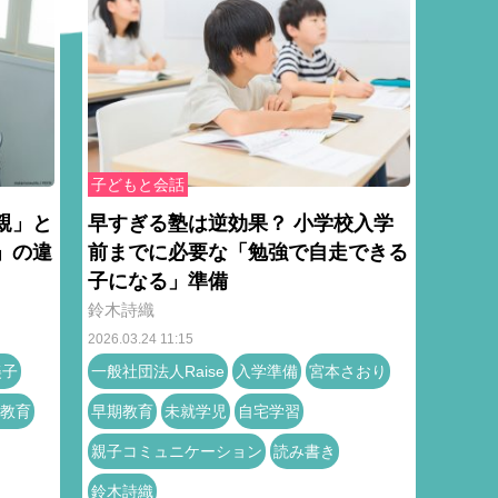
子どもと会話
親」と
早すぎる塾は逆効果？ 小学校入学
」の違
前までに必要な「勉強で自走できる
子になる」準備
鈴木詩織
2026.03.24 11:15
美子
一般社団法人Raise
入学準備
宮本さおり
教育
早期教育
未就学児
自宅学習
親子コミュニケーション
読み書き
鈴木詩織