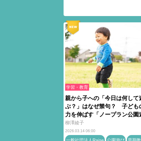
学習・教育
親から子への「今日は何して
ぶ？」はなぜ禁句？ 子ども
力を伸ばす「ノープラン公園
柳澤綾子
2026.03.14 06:00
一般社団法人Raise
公園遊び
早期教