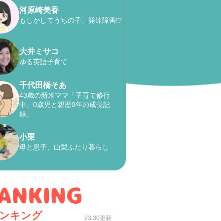
河原崎美香
もしかしてうちの子、発達障害!?
大井ミサコ
ゆる英語子育て
千代田橋そあ
43歳の新米ママ「子育て修行
中」0歳児と親歴0年の成長記
録」
小栗
母と息子、山梨ふたり暮らし
ンキング
23:30更新