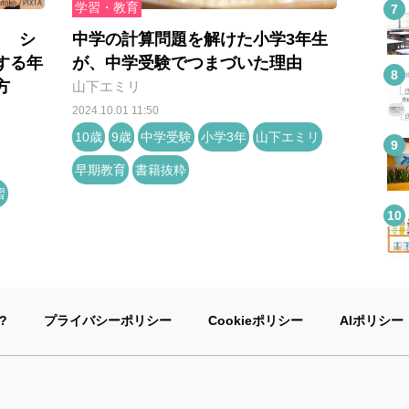
学習・教育
？ シ
中学の計算問題を解けた小学3年生
する年
が、中学受験でつまづいた理由
方
山下エミリ
2024.10.01 11:50
10歳
9歳
中学受験
小学3年
山下エミリ
早期教育
書籍抜粋
習
?
プライバシーポリシー
Cookieポリシー
AIポリシー