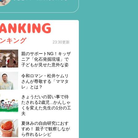
ンキング
23:30更新
親のサポートNG！キッザ
ニア「化石発掘現場」で
子どもが見せた意外な姿
令和ロマン・松井ケムリ
さんが尊敬する「ママタ
レ」とは？
きょうだいの習い事で待
たされる2歳児...かんしゃ
くを変えた先生の1分の工
夫
夏休みの自由研究におす
すめ！ 親子で観察しなが
ら作れるレシピ