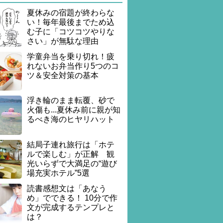
夏休みの宿題が終わらな
い！毎年最後までため込
む子に「コツコツやりな
さい」が無駄な理由
学童弁当を乗り切れ！疲
れないお弁当作り5つのコ
ツ＆安全対策の基本
浮き輪のまま転覆、砂で
火傷も...夏休み前に親が知
るべき海のヒヤリハット
結局子連れ旅行は「ホテ
ルで楽しむ」が正解 観
光いらずで大満足の“遊び
場充実ホテル”5選
読書感想文は「あなう
め」でできる！ 10分で作
文が完成するテンプレと
は？