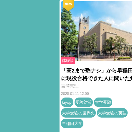
体験談
「高2まで塾ナシ」から早稲
に現役合格できた人に聞いた
吉澤恵理
2025.01.11 12:00
kiyopi
受験対策
大学受験
大学受験の世界史
大学受験の英語
早稲田大学