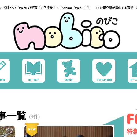
い、悩まない「のびのび子育て」応援サイト【nobico（のびこ）】 PHP研究所が提供する育児・
事一覧
(3件)
特