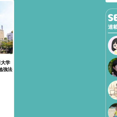
連
田大学
勉強法