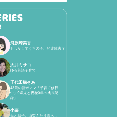
載
河原崎美香
もしかしてうちの子、発達障害!?
大井ミサコ
ゆる英語子育て
千代田橋そあ
43歳の新米ママ「子育て修行
中」0歳児と親歴0年の成長記
録」
小栗
母と息子、山梨ふたり暮らし