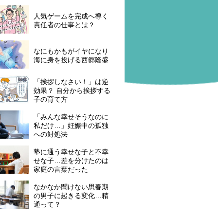
人気ゲームを完成へ導く
責任者の仕事とは？
なにもかもがイヤになり
海に身を投げる西郷隆盛
「挨拶しなさい！」は逆
効果？ 自分から挨拶する
子の育て方
「みんな幸せそうなのに
私だけ…」妊娠中の孤独
への対処法
塾に通う幸せな子と不幸
せな子…差を分けたのは
家庭の言葉だった
なかなか聞けない思春期
の男子に起きる変化…精
通って？