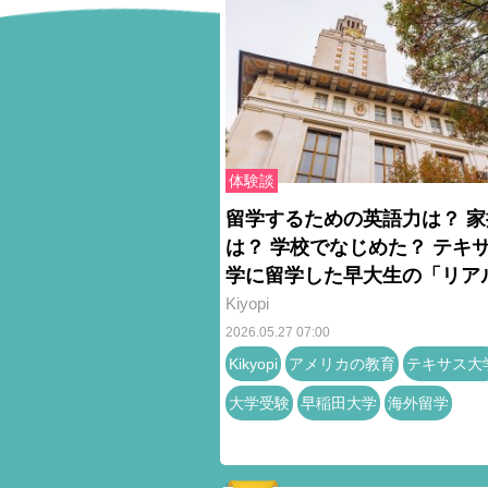
体験談
留学するための英語力は？ 家
は？ 学校でなじめた？ テキ
学に留学した早大生の「リア
Kiyopi
2026.05.27 07:00
Kikyopi
アメリカの教育
テキサス大
大学受験
早稲田大学
海外留学