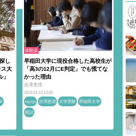
体験談
探し
早稲田大学に現役合格した高校生が
サス大
「高3の12月にE判定」でも慌てな
ル」
かった理由
吉澤恵理
2025.01.12 12:00
学
kiyopi
吉澤恵理
大学受験
早稲田大学
模試