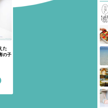
えた
害の子
太