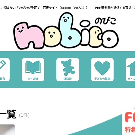
い、悩まない「のびのび子育て」応援サイト【nobico（のびこ）】 PHP研究所が提供する育児・
一覧
(1件)
特