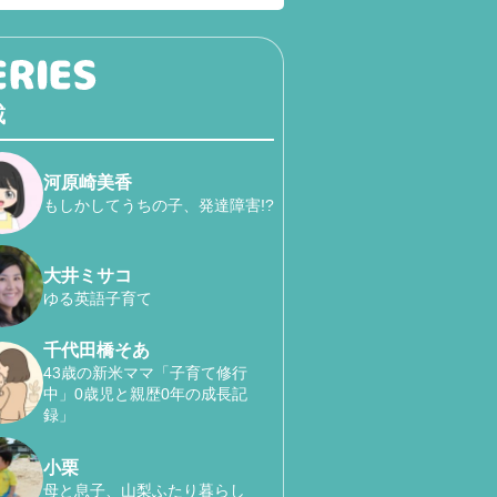
載
河原崎美香
もしかしてうちの子、発達障害!?
大井ミサコ
ゆる英語子育て
千代田橋そあ
43歳の新米ママ「子育て修行
中」0歳児と親歴0年の成長記
録」
小栗
母と息子、山梨ふたり暮らし