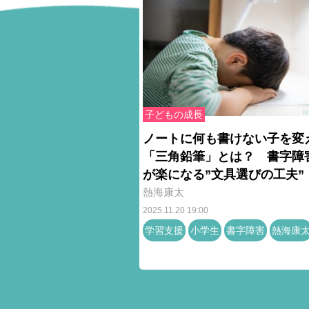
子どもの成長
ノートに何も書けない子を変
「三角鉛筆」とは？ 書字障
が楽になる”文具選びの工夫”
熱海康太
2025.11.20 19:00
学習支援
小学生
書字障害
熱海康