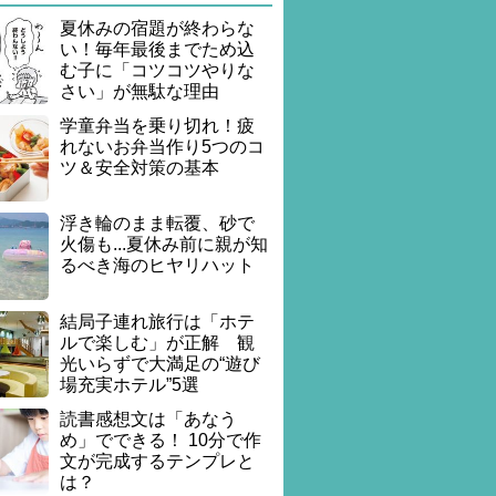
夏休みの宿題が終わらな
い！毎年最後までため込
む子に「コツコツやりな
さい」が無駄な理由
学童弁当を乗り切れ！疲
れないお弁当作り5つのコ
ツ＆安全対策の基本
浮き輪のまま転覆、砂で
火傷も...夏休み前に親が知
るべき海のヒヤリハット
結局子連れ旅行は「ホテ
ルで楽しむ」が正解 観
光いらずで大満足の“遊び
場充実ホテル”5選
読書感想文は「あなう
め」でできる！ 10分で作
文が完成するテンプレと
は？