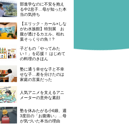
部進学なのに不安を抱え
る中2息子…母が知った本
当の気持ち
【エリック・カール×しな
がわ水族館】特別展 お
腹が透けるカエル、枯れ
葉そっくりの魚！?
子どもの「やってみた
い！」を応援！ はじめて
の料理のきほん
塾に通う幸せな子と不幸
せな子…差を分けたのは
家庭の言葉だった
人気アニメを支えるアニ
メーターの意外な素顔
塾を休みたがる小6娘、週
3度目の「お腹痛い」…母
が気づいた本当の理由