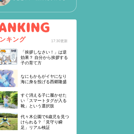
ンキング
17:30更新
「挨拶しなさい！」は逆
効果？ 自分から挨拶する
子の育て方
なにもかもがイヤになり
海に身を投げる西郷隆盛
すぐ消える子に履かせた
い「スマートタグが入る
靴」という選択肢
代々木公園で6歳児を見つ
けられる？「見守り瞬
足」リアル検証