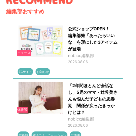
編集部おすすめ
公式ショップOPEN！
編集部発「あったらいい
な」を形にした3アイテム
が登場
ニュース
nobico編集部
2026.08.06
ECサイト
お知らせ
「2年間ほとんど会話な
し」5児のママ・辻希美さ
んも悩んだ子どもの思春
期 関係が戻ったきっか
体験談
けとは？
nobico編集部
2026.08.06
思春期
親子コミュニケーション
辻希美