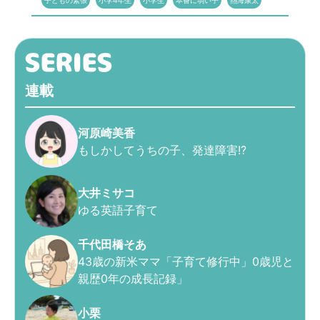
子どもの緊張
小学4年生
小学生
本番に弱い子
熱海康太
連載
河原崎美香
もしかしてうちの子、発達障害!?
大井ミサコ
ゆる英語子育て
千代田橋そあ
43歳の新米ママ「子育て修行中」0歳児と
親歴0年の成長記録」
小栗