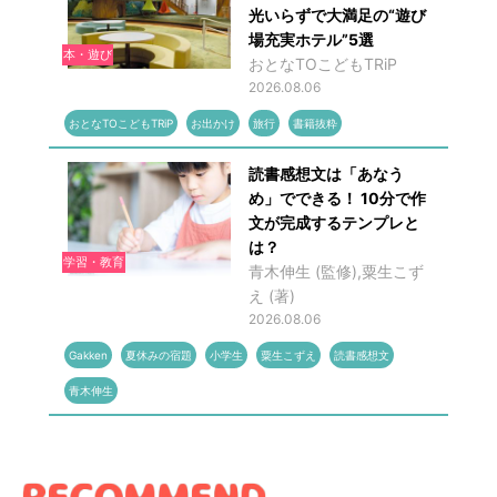
光いらずで大満足の“遊び
場充実ホテル”5選
本・遊び
おとなTOこどもTRiP
2026.08.06
おとなTOこどもTRiP
お出かけ
旅行
書籍抜粋
読書感想文は「あなう
め」でできる！ 10分で作
文が完成するテンプレと
は？
学習・教育
青木伸生 (監修),粟生こず
え (著)
2026.08.06
Gakken
夏休みの宿題
小学生
粟生こずえ
読書感想文
青木伸生