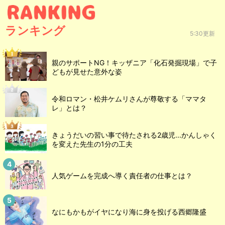
ランキング
5:30更新
親のサポートNG！キッザニア「化石発掘現場」で子
どもが見せた意外な姿
令和ロマン・松井ケムリさんが尊敬する「ママタ
レ」とは？
きょうだいの習い事で待たされる2歳児...かんしゃく
を変えた先生の1分の工夫
人気ゲームを完成へ導く責任者の仕事とは？
なにもかもがイヤになり海に身を投げる西郷隆盛