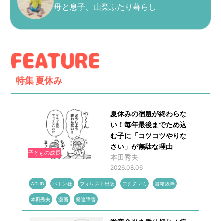
母と息子、山梨ふたり暮らし
特集
夏休み
夏休みの宿題が終わらな
い！毎年最後までため込
む子に「コツコツやりな
さい」が無駄な理由
子どもの成長
本田秀夫
2026.08.06
ADHD
バトン社
フォレスト出版
フクチマミ
書籍抜粋
本田秀夫
漫画
発達障害