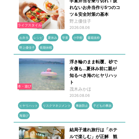
学童弁当を乗り切れ！疲
れないお弁当作り5つのコ
ツ＆安全対策の基本
野上優佳子
ライフスタイル
2026.08.06
お弁当
レシピ
夏休み
学童
小学館
書籍抜粋
野上優佳子
長期休暇
浮き輪のまま転覆、砂で
火傷も...夏休み前に親が
知るべき海のヒヤリハッ
ト
本・遊び
茂木みかほ
2026.08.06
ヒヤリハット
リスクマネジメント
事故防止
子どもの事故
海遊び
結局子連れ旅行は「ホテ
ルで楽しむ」が正解 観