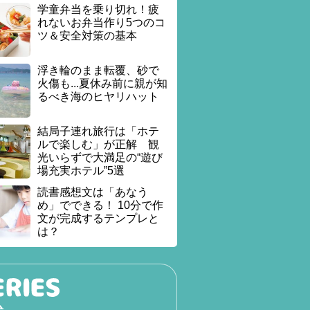
学童弁当を乗り切れ！疲
れないお弁当作り5つのコ
ツ＆安全対策の基本
浮き輪のまま転覆、砂で
火傷も...夏休み前に親が知
るべき海のヒヤリハット
結局子連れ旅行は「ホテ
ルで楽しむ」が正解 観
光いらずで大満足の“遊び
場充実ホテル”5選
読書感想文は「あなう
め」でできる！ 10分で作
文が完成するテンプレと
は？