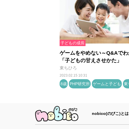
子どもの成長
ゲームをやめない～Q&Aでわ
「子どもの甘えさせかた」
東ちひろ
2023.02.15 10:31
8歳
PHP研究所
ゲームと子ども
東
nobico(のびこ)とは