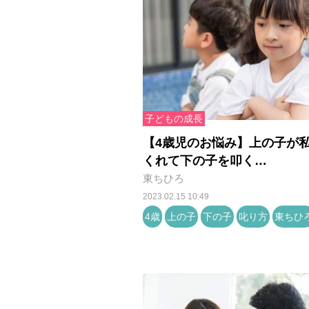
子どもの成長
【4歳児のお悩み】上の子が
くれて下の子を叩く…
東ちひろ
2023.02.15 10:49
4歳
上の子
下の子
叱り方
東ちひ