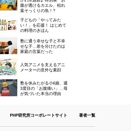
がわ水族館】特別展 お
腹が透けるカエル、枯れ
葉そっくりの魚！?
子どもの「やってみた
い！」を応援！ はじめて
の料理のきほん
塾に通う幸せな子と不幸
せな子…差を分けたのは
家庭の言葉だった
人気アニメを支えるアニ
メーターの意外な素顔
塾を休みたがる小6娘、週
3度目の「お腹痛い」…母
が気づいた本当の理由
PHP研究所コーポレートサイト
著者一覧