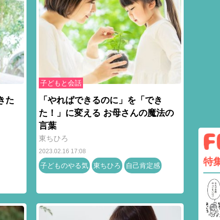
子どもと会話
きた
「やればできるのに」を「でき
た！」に変える お母さんの魔法の
言葉
東ちひろ
2023.02.16 17:08
特
子どものやる気
東ちひろ
自己肯定感