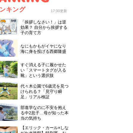
ンキング
17:30更新
「挨拶しなさい！」は逆
効果？ 自分から挨拶する
子の育て方
なにもかもがイヤになり
海に身を投げる西郷隆盛
すぐ消える子に履かせた
い「スマートタグが入る
靴」という選択肢
代々木公園で6歳児を見つ
けられる？「見守り瞬
足」リアル検証
部進学なのに不安を抱え
る中2息子…母が知った本
当の気持ち
【エリック・カール×しな