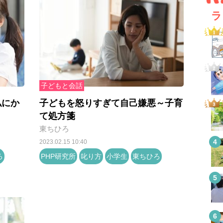
ラ
子どもと会話
私にか
子どもを怒りすぎて自己嫌悪～子育
て処方箋
東ちひろ
2023.02.15 10:40
ろ
PHP研究所
叱り方
小学生
東ちひろ