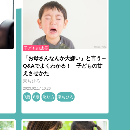
子どもの成長
「お母さんなんか大嫌い」と言う～
Q&Aでよくわかる！ 子どもの甘
えさせかた
東ちひろ
2023.02.17 10:26
3歳
8歳
叱り方
東ちひろ