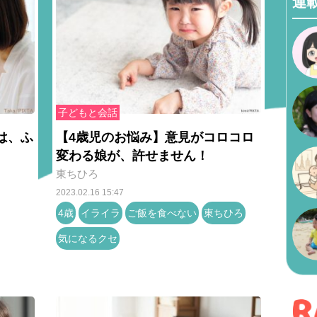
連
子どもと会話
は、ふ
【4歳児のお悩み】意見がコロコロ
変わる娘が、許せません！
東ちひろ
2023.02.16 15:47
4歳
イライラ
ご飯を食べない
東ちひろ
気になるクセ