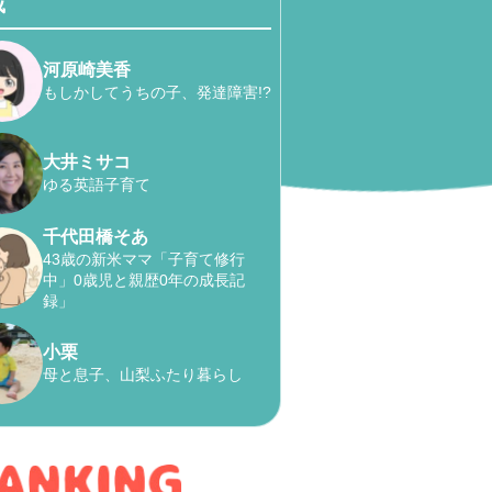
載
河原崎美香
もしかしてうちの子、発達障害!?
大井ミサコ
ゆる英語子育て
千代田橋そあ
43歳の新米ママ「子育て修行
中」0歳児と親歴0年の成長記
録」
小栗
母と息子、山梨ふたり暮らし