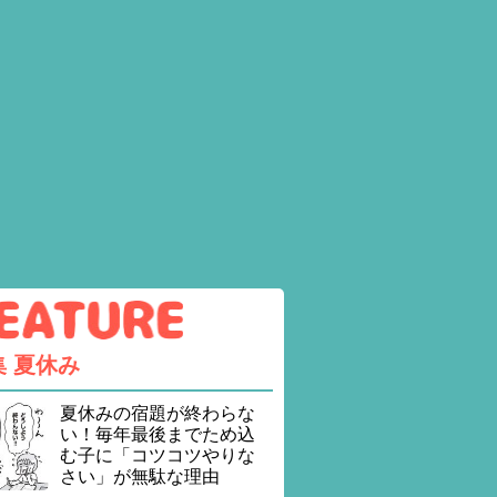
集
夏休み
夏休みの宿題が終わらな
い！毎年最後までため込
む子に「コツコツやりな
さい」が無駄な理由