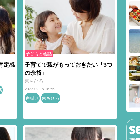
子どもと会話
肯定感
子育てで親がもっておきたい「3つ
の余裕」
東ちひろ
2023.02.16 16:56
感
声掛け
東ちひろ