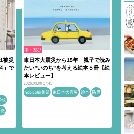
本・遊び
1被災
東日本大震災から15年 親子で読み
科」で
たい”いのち”を考える絵本５冊【絵
本レビュー】
2026.03.09 17:45
nobico編集部
東日本大震災
絵本
防災
学校
橋徹