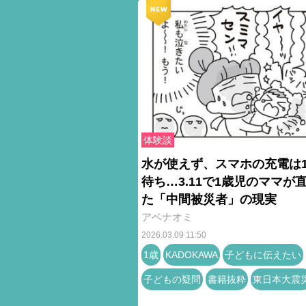
体験談
水が使えず、スマホの充電は
待ち…3.11で1歳児のママが
た「中間被災者」の現実
アベナオミ
2026.03.09 11:50
1歳
KADOKAWA
子どもに伝えたい
子どもの疑問
書籍抜粋
東日本大震