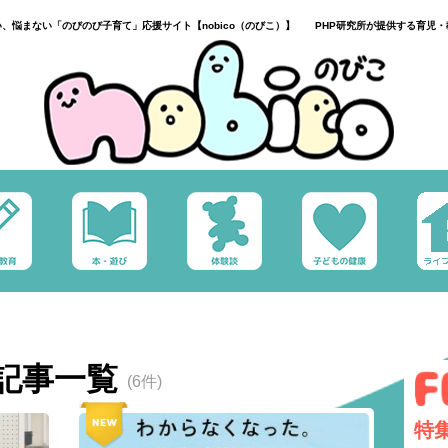
い、悩まない「のびのび子育て」応援サイト【nobico（のびこ）】 PHP研究所が提供する育児・
記事一覧
(6件)
特