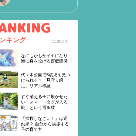
ンキング
11:30更新
なにもかもがイヤになり
海に身を投げる西郷隆盛
代々木公園で6歳児を見つ
けられる？「見守り瞬
足」リアル検証
すぐ消える子に履かせた
い「スマートタグが入る
靴」という選択肢
「挨拶しなさい！」は逆
効果？ 自分から挨拶する
子の育て方