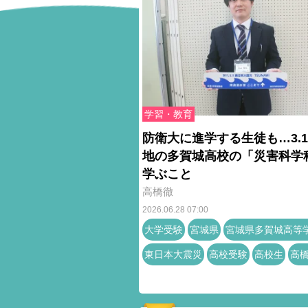
学習・教育
防衛大に進学する生徒も…3.1
地の多賀城高校の「災害科学
学ぶこと
高橋徹
2026.06.28 07:00
大学受験
宮城県
宮城県多賀城高等
東日本大震災
高校受験
高校生
高