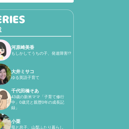
載
河原崎美香
もしかしてうちの子、発達障害!?
大井ミサコ
ゆる英語子育て
千代田橋そあ
43歳の新米ママ「子育て修行
中」0歳児と親歴0年の成長記
録」
小栗
母と息子、山梨ふたり暮らし