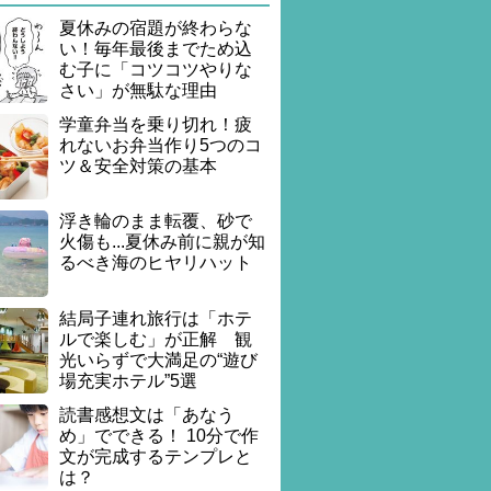
夏休みの宿題が終わらな
い！毎年最後までため込
む子に「コツコツやりな
さい」が無駄な理由
学童弁当を乗り切れ！疲
れないお弁当作り5つのコ
ツ＆安全対策の基本
浮き輪のまま転覆、砂で
火傷も...夏休み前に親が知
るべき海のヒヤリハット
結局子連れ旅行は「ホテ
ルで楽しむ」が正解 観
光いらずで大満足の“遊び
場充実ホテル”5選
読書感想文は「あなう
め」でできる！ 10分で作
文が完成するテンプレと
は？