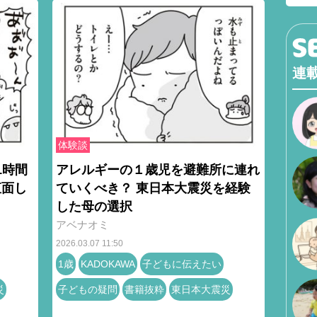
連
体験談
1時間
アレルギーの１歳児を避難所に連れ
直面し
ていくべき？ 東日本大震災を経験
した母の選択
アベナオミ
2026.03.07 11:50
1歳
KADOKAWA
子どもに伝えたい
災
子どもの疑問
書籍抜粋
東日本大震災