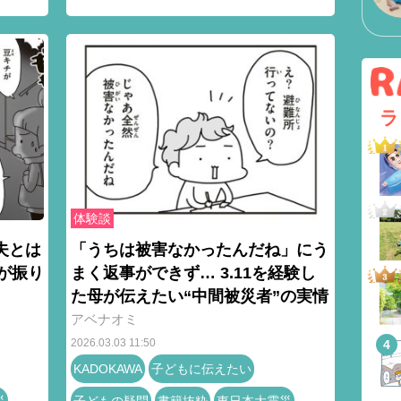
ラ
体験談
夫とは
「うちは被害なかったんだね」にう
が振り
まく返事ができず… 3.11を経験し
た母が伝えたい“中間被災者”の実情
アベナオミ
2026.03.03 11:50
KADOKAWA
子どもに伝えたい