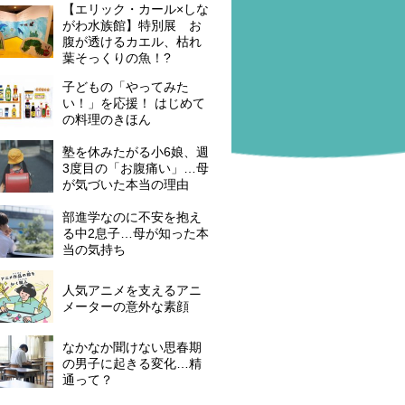
【エリック・カール×しな
がわ水族館】特別展 お
腹が透けるカエル、枯れ
葉そっくりの魚！?
子どもの「やってみた
い！」を応援！ はじめて
の料理のきほん
塾を休みたがる小6娘、週
3度目の「お腹痛い」…母
が気づいた本当の理由
部進学なのに不安を抱え
る中2息子…母が知った本
当の気持ち
人気アニメを支えるアニ
メーターの意外な素顔
なかなか聞けない思春期
の男子に起きる変化…精
通って？