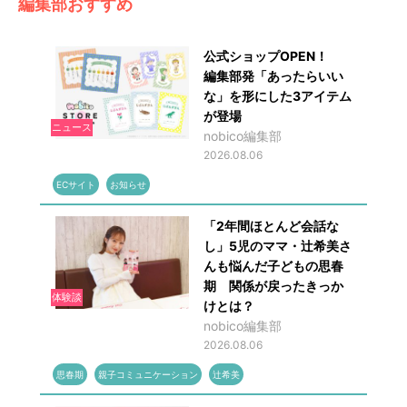
編集部おすすめ
公式ショップOPEN！
編集部発「あったらいい
な」を形にした3アイテム
が登場
ニュース
nobico編集部
2026.08.06
ECサイト
お知らせ
「2年間ほとんど会話な
し」5児のママ・辻希美さ
んも悩んだ子どもの思春
期 関係が戻ったきっか
体験談
けとは？
nobico編集部
2026.08.06
思春期
親子コミュニケーション
辻希美