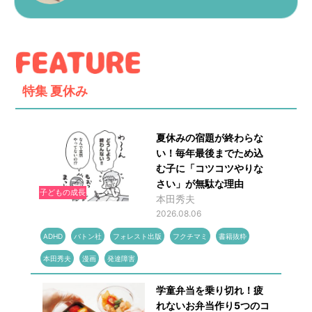
特集
夏休み
夏休みの宿題が終わらな
い！毎年最後までため込
む子に「コツコツやりな
さい」が無駄な理由
子どもの成長
本田秀夫
2026.08.06
ADHD
バトン社
フォレスト出版
フクチマミ
書籍抜粋
本田秀夫
漫画
発達障害
学童弁当を乗り切れ！疲
れないお弁当作り5つのコ