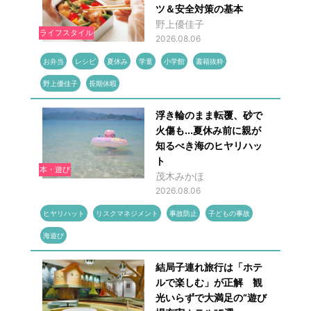
ツ＆安全対策の基本
野上優佳子
ライフスタイル
2026.08.06
お弁当
レシピ
夏休み
学童
小学館
書籍抜粋
野上優佳子
長期休暇
浮き輪のまま転覆、砂で
火傷も...夏休み前に親が
知るべき海のヒヤリハッ
ト
本・遊び
茂木みかほ
2026.08.06
ヒヤリハット
リスクマネジメント
事故防止
子どもの事故
海遊び
結局子連れ旅行は「ホテ
ルで楽しむ」が正解 観
光いらずで大満足の“遊び