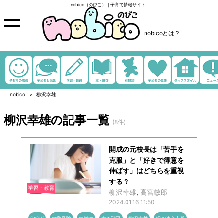
nobico（のびこ）｜子育て情報サイト
nobicoとは？
nobico
柳沢幸雄
柳沢幸雄の記事一覧
(8件)
開成の元校長は「苦手を
克服」と「好きで得意を
伸ばす」はどちらを重視
する？
学習・教育
柳沢幸雄
,
高宮敏郎
2024.01.16 11:50