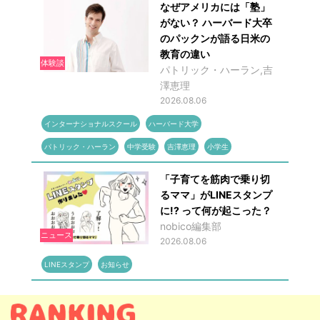
なぜアメリカには「塾」
がない？ ハーバード大卒
のパックンが語る日米の
教育の違い
体験談
パトリック・ハーラン,吉
澤恵理
2026.08.06
インターナショナルスクール
ハーバード大学
パトリック・ハーラン
中学受験
吉澤恵理
小学生
「子育てを筋肉で乗り切
るママ」がLINEスタンプ
に!? って何が起こった？
nobico編集部
ニュース
2026.08.06
LINEスタンプ
お知らせ