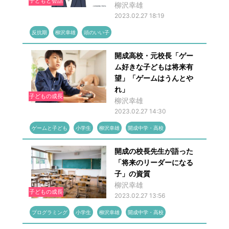
子どもと会話
柳沢幸雄
2023.02.27 18:19
反抗期
柳沢幸雄
頭のいい子
開成高校・元校長「ゲー
ム好きな子どもは将来有
望」「ゲームはうんとや
れ」
子どもの成長
柳沢幸雄
2023.02.27 14:30
ゲームと子ども
小学生
柳沢幸雄
開成中学・高校
開成の校長先生が語った
「将来のリーダーになる
子」の資質
柳沢幸雄
子どもの成長
2023.02.27 13:56
プログラミング
小学生
柳沢幸雄
開成中学・高校