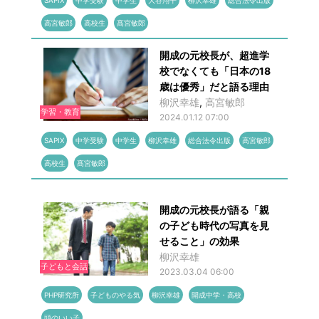
SAPIX
中学受験
中学生
大谷翔平
柳沢幸雄
総合法令出版
高宮敏郎
高校生
髙宮敏郎
開成の元校長が、超進学
校でなくても「日本の18
歳は優秀」だと語る理由
柳沢幸雄
,
高宮敏郎
学習・教育
2024.01.12 07:00
SAPIX
中学受験
中学生
柳沢幸雄
総合法令出版
高宮敏郎
高校生
髙宮敏郎
開成の元校長が語る「親
の子ども時代の写真を見
せること」の効果
柳沢幸雄
子どもと会話
2023.03.04 06:00
PHP研究所
子どものやる気
柳沢幸雄
開成中学・高校
頭のいい子