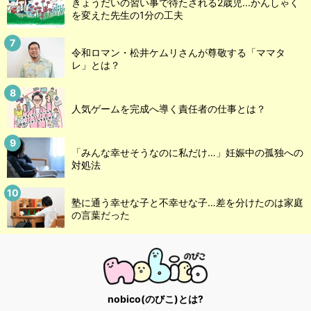
きょうだいの習い事で待たされる2歳児...かんしゃく
を変えた先生の1分の工夫
令和ロマン・松井ケムリさんが尊敬する「ママタ
レ」とは？
人気ゲームを完成へ導く責任者の仕事とは？
「みんな幸せそうなのに私だけ…」妊娠中の孤独への
対処法
塾に通う幸せな子と不幸せな子…差を分けたのは家庭
の言葉だった
nobico(のびこ)とは?