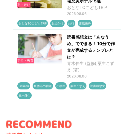
場充実ホテル”5選
本・遊び
おとなTOこどもTRiP
2026.08.06
おとなTOこどもTRiP
お出かけ
旅行
書籍抜粋
読書感想文は「あなう
め」でできる！ 10分で作
文が完成するテンプレと
は？
学習・教育
青木伸生 (監修),粟生こず
え (著)
2026.08.06
Gakken
夏休みの宿題
小学生
粟生こずえ
読書感想文
青木伸生