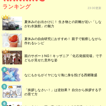
ランキング
23:30更新
夏休みのお出かけに！ 生き物との距離が近い「しな
がわ水族館」の魅力
夏休みの自由研究におすすめ！ 親子で観察しながら
作れるレシピ
親のサポートNG！キッザニア「化石発掘現場」で子
どもが見せた意外な姿
なにもかもがイヤになり海に身を投げる西郷隆盛
「挨拶しなさい！」は逆効果？ 自分から挨拶する子
の育て方