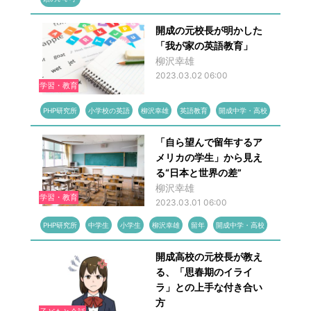
開成の元校長が明かした
「我が家の英語教育」
柳沢幸雄
2023.03.02 06:00
学習・教育
PHP研究所
小学校の英語
柳沢幸雄
英語教育
開成中学・高校
「自ら望んで留年するア
メリカの学生」から見え
る“日本と世界の差”
柳沢幸雄
学習・教育
2023.03.01 06:00
PHP研究所
中学生
小学生
柳沢幸雄
留年
開成中学・高校
開成高校の元校長が教え
る、「思春期のイライ
ラ」との上手な付き合い
方