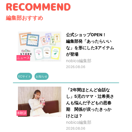
編集部おすすめ
公式ショップOPEN！
編集部発「あったらいい
な」を形にした3アイテム
が登場
ニュース
nobico編集部
2026.08.06
ECサイト
お知らせ
「2年間ほとんど会話な
し」5児のママ・辻希美さ
んも悩んだ子どもの思春
期 関係が戻ったきっか
体験談
けとは？
nobico編集部
2026.08.06