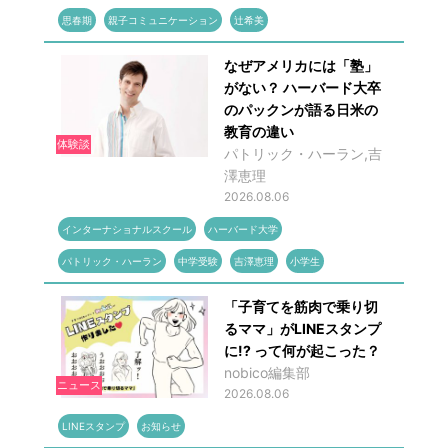
思春期
親子コミュニケーション
辻希美
なぜアメリカには「塾」
がない？ ハーバード大卒
のパックンが語る日米の
教育の違い
体験談
パトリック・ハーラン,吉
澤恵理
2026.08.06
インターナショナルスクール
ハーバード大学
パトリック・ハーラン
中学受験
吉澤恵理
小学生
「子育てを筋肉で乗り切
るママ」がLINEスタンプ
に!? って何が起こった？
nobico編集部
ニュース
2026.08.06
LINEスタンプ
お知らせ