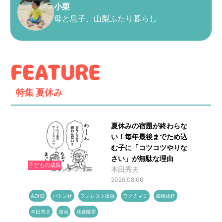
小栗
母と息子、山梨ふたり暮らし
特集
夏休み
夏休みの宿題が終わらな
い！毎年最後までため込
む子に「コツコツやりな
さい」が無駄な理由
子どもの成長
本田秀夫
2026.08.06
ADHD
バトン社
フォレスト出版
フクチマミ
書籍抜粋
本田秀夫
漫画
発達障害