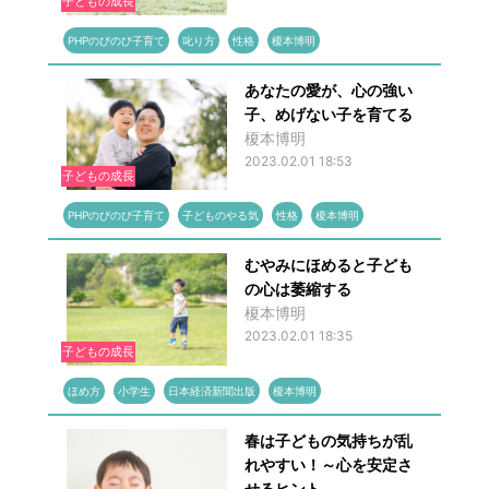
子どもの成長
PHPのびのび子育て
叱り方
性格
榎本博明
あなたの愛が、心の強い
子、めげない子を育てる
榎本博明
2023.02.01 18:53
子どもの成長
PHPのびのび子育て
子どものやる気
性格
榎本博明
むやみにほめると子ども
の心は萎縮する
榎本博明
2023.02.01 18:35
子どもの成長
ほめ方
小学生
日本経済新聞出版
榎本博明
春は子どもの気持ちが乱
れやすい！～心を安定さ
せるヒント