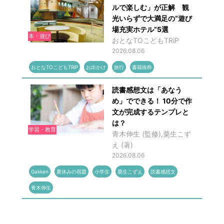
ルで楽しむ」が正解 観
光いらずで大満足の“遊び
場充実ホテル”5選
本・遊び
おとなTOこどもTRiP
2026.08.06
おとなTOこどもTRiP
お出かけ
旅行
書籍抜粋
読書感想文は「あなう
め」でできる！ 10分で作
文が完成するテンプレと
は？
学習・教育
青木伸生 (監修),粟生こず
え (著)
2026.08.06
Gakken
夏休みの宿題
小学生
粟生こずえ
読書感想文
青木伸生