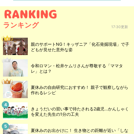
ランキング
17:30更新
親のサポートNG！キッザニア「化石発掘現場」で子
どもが見せた意外な姿
令和ロマン・松井ケムリさんが尊敬する「ママタ
レ」とは？
夏休みの自由研究におすすめ！ 親子で観察しながら
作れるレシピ
きょうだいの習い事で待たされる2歳児...かんしゃく
を変えた先生の1分の工夫
夏休みのお出かけに！ 生き物との距離が近い「しな