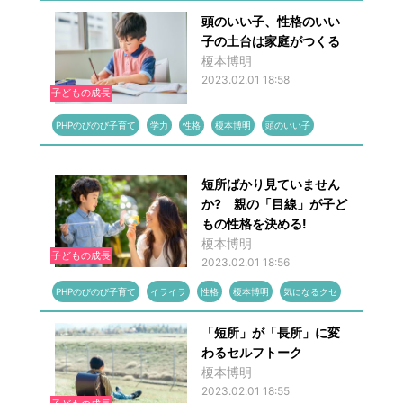
頭のいい子、性格のいい
子の土台は家庭がつくる
榎本博明
2023.02.01 18:58
子どもの成長
PHPのびのび子育て
学力
性格
榎本博明
頭のいい子
短所ばかり見ていません
か? 親の「目線」が子ど
もの性格を決める!
榎本博明
子どもの成長
2023.02.01 18:56
PHPのびのび子育て
イライラ
性格
榎本博明
気になるクセ
「短所」が「長所」に変
わるセルフトーク
榎本博明
2023.02.01 18:55