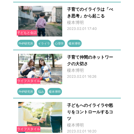
子育てのイライラは「べ
き思考」から起こる
榎本博明
2023.02.01 17:40
子どもと会話
PHP研究所
イライラ
心理学
榎本博明
子育て仲間のネットワー
クの大切さ
榎本博明
2023.02.01 16:26
ライフスタイル
PHP研究所
悩み
榎本博明
子どもへのイライラや怒
りをコントロールするコ
ツ
榎本博明
ライフスタイル
2023.02.01 16:20