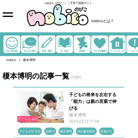
nobico（のびこ）｜子育て情報サイト
nobicoとは？
nobico
榎本博明
榎本博明の記事一覧
(12件)
子どもの将来を左右する
「能力」は親の言葉で伸
びる
榎本博明
子どもと会話
2023.02.15 17:38
子どものやる気
忍耐力
榎本博明
河出書房新社
言葉がけ