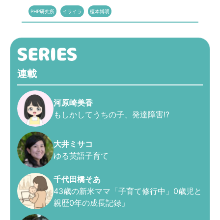
PHP研究所
イライラ
榎本博明
連載
河原崎美香
もしかしてうちの子、発達障害!?
大井ミサコ
ゆる英語子育て
千代田橋そあ
43歳の新米ママ「子育て修行中」0歳児と
親歴0年の成長記録」