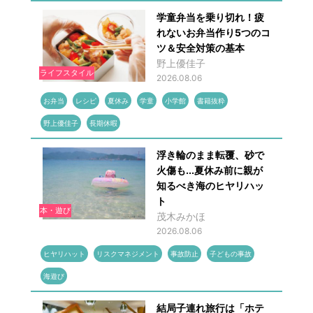
学童弁当を乗り切れ！疲
れないお弁当作り5つのコ
ツ＆安全対策の基本
野上優佳子
ライフスタイル
2026.08.06
お弁当
レシピ
夏休み
学童
小学館
書籍抜粋
野上優佳子
長期休暇
浮き輪のまま転覆、砂で
火傷も...夏休み前に親が
知るべき海のヒヤリハッ
ト
本・遊び
茂木みかほ
2026.08.06
ヒヤリハット
リスクマネジメント
事故防止
子どもの事故
海遊び
結局子連れ旅行は「ホテ