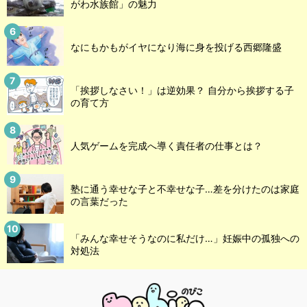
がわ水族館」の魅力
なにもかもがイヤになり海に身を投げる西郷隆盛
「挨拶しなさい！」は逆効果？ 自分から挨拶する子
の育て方
人気ゲームを完成へ導く責任者の仕事とは？
塾に通う幸せな子と不幸せな子…差を分けたのは家庭
の言葉だった
「みんな幸せそうなのに私だけ…」妊娠中の孤独への
対処法