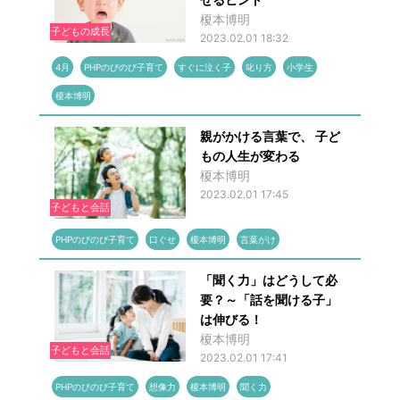
榎本博明
子どもの成長
2023.02.01 18:32
4月
PHPのびのび子育て
すぐに泣く子
叱り方
小学生
榎本博明
親がかける言葉で、 子ど
もの人生が変わる
榎本博明
2023.02.01 17:45
子どもと会話
PHPのびのび子育て
口ぐせ
榎本博明
言葉がけ
「聞く力」はどうして必
要？～「話を聞ける子」
は伸びる！
榎本博明
子どもと会話
2023.02.01 17:41
PHPのびのび子育て
想像力
榎本博明
聞く力