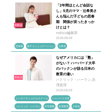
「2年間ほとんど会話な
し」5児のママ・辻希美さ
んも悩んだ子どもの思春
期 関係が戻ったきっか
体験談
けとは？
nobico編集部
2026.08.06
思春期
親子コミュニケーション
辻希美
なぜアメリカには「塾」
がない？ ハーバード大卒
のパックンが語る日米の
教育の違い
体験談
パトリック・ハーラン,吉
澤恵理
2026.08.06
インターナショナルスクール
ハーバード大学
パトリック・ハーラン
中学受験
吉澤恵理
小学生