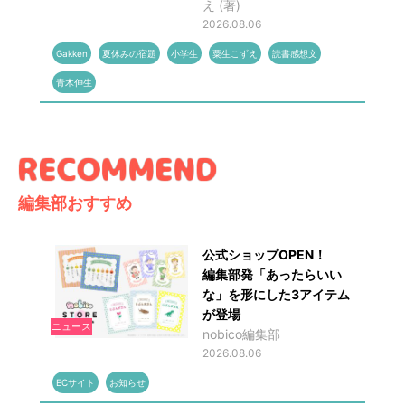
え (著)
2026.08.06
Gakken
夏休みの宿題
小学生
粟生こずえ
読書感想文
青木伸生
編集部おすすめ
公式ショップOPEN！
編集部発「あったらいい
な」を形にした3アイテム
が登場
ニュース
nobico編集部
2026.08.06
ECサイト
お知らせ