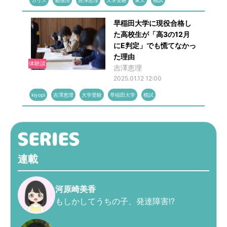
カリス
勉強法
吉澤恵理
大学受験
東大
模試
早稲田大学に現役合格し
た高校生が「高3の12月
にE判定」でも慌てなかっ
た理由
体験談
吉澤恵理
2025.01.12 12:00
kiyopi
吉澤恵理
大学受験
早稲田大学
模試
連載
河原崎美香
もしかしてうちの子、発達障害!?