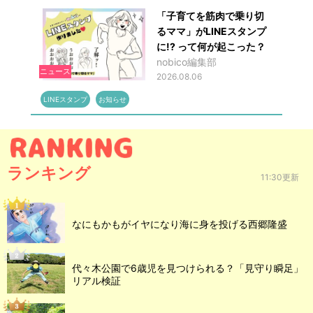
「子育てを筋肉で乗り切
るママ」がLINEスタンプ
に!? って何が起こった？
nobico編集部
ニュース
2026.08.06
LINEスタンプ
お知らせ
ランキング
11:30更新
なにもかもがイヤになり海に身を投げる西郷隆盛
代々木公園で6歳児を見つけられる？「見守り瞬足」
リアル検証