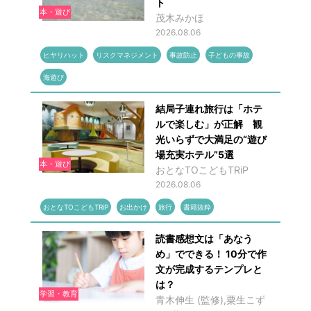
ト
本・遊び
茂木みかほ
2026.08.06
ヒヤリハット
リスクマネジメント
事故防止
子どもの事故
海遊び
結局子連れ旅行は「ホテ
ルで楽しむ」が正解 観
光いらずで大満足の“遊び
場充実ホテル”5選
本・遊び
おとなTOこどもTRiP
2026.08.06
おとなTOこどもTRiP
お出かけ
旅行
書籍抜粋
読書感想文は「あなう
め」でできる！ 10分で作
文が完成するテンプレと
は？
学習・教育
青木伸生 (監修),粟生こず