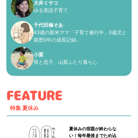
大井ミサコ
ゆる英語子育て
千代田橋そあ
43歳の新米ママ「子育て修行中」0歳児と
親歴0年の成長記録」
小栗
母と息子、山梨ふたり暮らし
特集
夏休み
夏休みの宿題が終わらな
い！毎年最後までため込