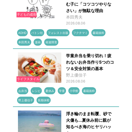
む子に「コツコツやりな
さい」が無駄な理由
子どもの成長
本田秀夫
2026.08.06
ADHD
バトン社
フォレスト出版
フクチマミ
書籍抜粋
本田秀夫
漫画
発達障害
学童弁当を乗り切れ！疲
れないお弁当作り5つのコ
ツ＆安全対策の基本
野上優佳子
ライフスタイル
2026.08.06
お弁当
レシピ
夏休み
学童
小学館
書籍抜粋
野上優佳子
長期休暇
浮き輪のまま転覆、砂で
火傷も...夏休み前に親が
知るべき海のヒヤリハッ