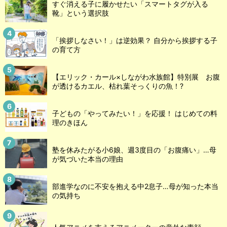
すぐ消える子に履かせたい「スマートタグが入る
靴」という選択肢
「挨拶しなさい！」は逆効果？ 自分から挨拶する子
の育て方
【エリック・カール×しながわ水族館】特別展 お腹
が透けるカエル、枯れ葉そっくりの魚！?
子どもの「やってみたい！」を応援！ はじめての料
理のきほん
塾を休みたがる小6娘、週3度目の「お腹痛い」…母
が気づいた本当の理由
部進学なのに不安を抱える中2息子…母が知った本当
の気持ち