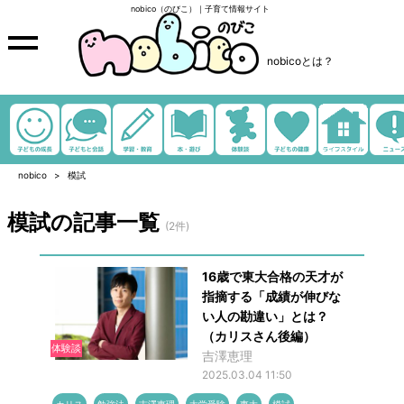
nobico（のびこ）｜子育て情報サイト
nobicoとは？
nobico
模試
模試の記事一覧
(2件)
16歳で東大合格の天才が
指摘する「成績が伸びな
い人の勘違い」とは？
（カリスさん後編）
体験談
吉澤恵理
2025.03.04 11:50