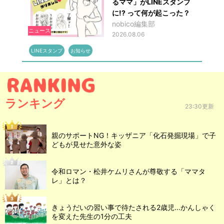
るママ」がLINEスタンプ
に!? って何が起こった？
nobico編集部
ニュース
2026.08.06
LINEスタンプ
お知らせ
ランキング
23:30更新
親のサポートNG！キッザニア「化石発掘現場」で子
どもが見せた意外な姿
令和ロマン・松井ケムリさんが尊敬する「ママタ
レ」とは？
きょうだいの習い事で待たされる2歳児...かんしゃく
を変えた先生の1分の工夫