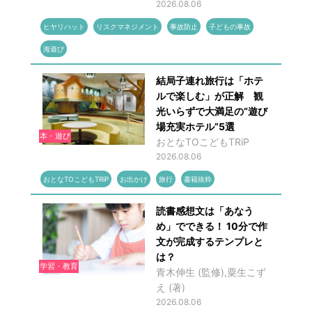
2026.08.06
ヒヤリハット
リスクマネジメント
事故防止
子どもの事故
海遊び
結局子連れ旅行は「ホテ
ルで楽しむ」が正解 観
光いらずで大満足の“遊び
場充実ホテル”5選
本・遊び
おとなTOこどもTRiP
2026.08.06
おとなTOこどもTRiP
お出かけ
旅行
書籍抜粋
読書感想文は「あなう
め」でできる！ 10分で作
文が完成するテンプレと
は？
学習・教育
青木伸生 (監修),粟生こず
え (著)
2026.08.06