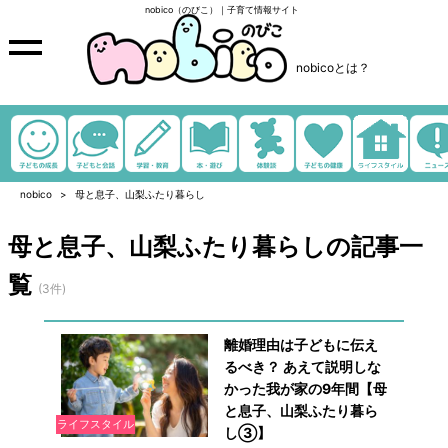
nobico（のびこ）｜子育て情報サイト
nobicoとは？
nobico
母と息子、山梨ふたり暮らし
母と息子、山梨ふたり暮らしの記事一
覧
(3件)
離婚理由は子どもに伝え
るべき？ あえて説明しな
かった我が家の9年間【母
と息子、山梨ふたり暮ら
ライフスタイル
し③】