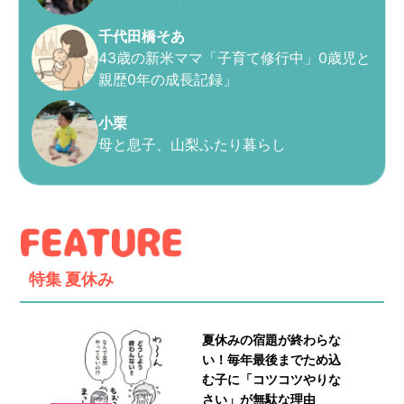
千代田橋そあ
43歳の新米ママ「子育て修行中」0歳児と
親歴0年の成長記録」
小栗
母と息子、山梨ふたり暮らし
特集
夏休み
夏休みの宿題が終わらな
い！毎年最後までため込
む子に「コツコツやりな
さい」が無駄な理由