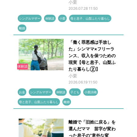
小栗
2026.07.28 11:50
シングルマザー
体験談
小栗
母と息子、山梨ふたり暮らし
離婚
「働く罪悪感は手放し
た」シンママ×フリーラ
ンス、収入を保つための
現実【母と息子、山梨ふ
体験談
たり暮らし②】
小栗
2026.06.19 11:50
お金
シングルマザー
体験談
子ども
小栗詩織
母と息子、山梨ふたり暮らし
離婚
離婚で「旧姓に戻る」を
選んだママ 苗字が変わ
った息子の“意外な変