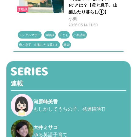
化”とは？【母と息子、山
体験談
梨ふたり暮らし①】
小栗
2026.05.14 11:50
シングルマザー
体験談
子ども
小栗詩織
母と息子、山梨ふたり暮らし
離婚
連載
河原崎美香
もしかしてうちの子、発達障害!?
大井ミサコ
ゆる英語子育て