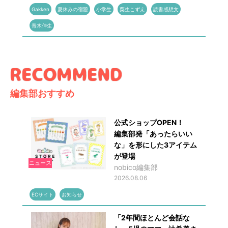
Gakken
夏休みの宿題
小学生
粟生こずえ
読書感想文
青木伸生
編集部おすすめ
公式ショップOPEN！
編集部発「あったらいい
な」を形にした3アイテム
が登場
ニュース
nobico編集部
2026.08.06
ECサイト
お知らせ
「2年間ほとんど会話な