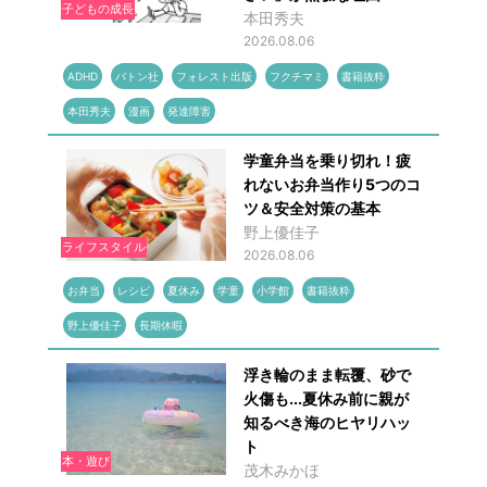
子どもの成長
本田秀夫
2026.08.06
ADHD
バトン社
フォレスト出版
フクチマミ
書籍抜粋
本田秀夫
漫画
発達障害
学童弁当を乗り切れ！疲
れないお弁当作り5つのコ
ツ＆安全対策の基本
野上優佳子
ライフスタイル
2026.08.06
お弁当
レシピ
夏休み
学童
小学館
書籍抜粋
野上優佳子
長期休暇
浮き輪のまま転覆、砂で
火傷も...夏休み前に親が
知るべき海のヒヤリハッ
ト
本・遊び
茂木みかほ