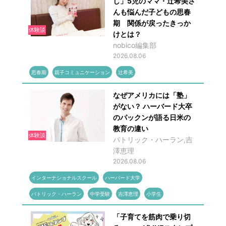
し」5児のママ・辻希美さ
んも悩んだ子どもの思春
期 関係が戻ったきっか
体験談
けとは？
nobico編集部
2026.08.06
思春期
親子コミュニケーション
辻希美
なぜアメリカには「塾」
がない？ ハーバード大卒
のパックンが語る日米の
教育の違い
体験談
パトリック・ハーラン,吉
澤恵理
2026.08.06
インターナショナルスクール
ハーバード大学
パトリック・ハーラン
中学受験
吉澤恵理
小学生
「子育てを筋肉で乗り切