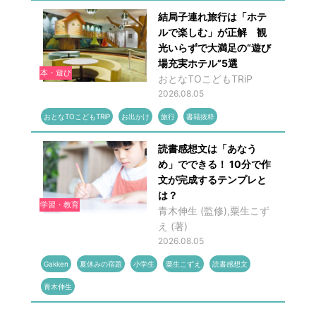
結局子連れ旅行は「ホテ
ルで楽しむ」が正解 観
光いらずで大満足の“遊び
場充実ホテル”5選
本・遊び
おとなTOこどもTRiP
2026.08.05
おとなTOこどもTRiP
お出かけ
旅行
書籍抜粋
読書感想文は「あなう
め」でできる！ 10分で作
文が完成するテンプレと
は？
学習・教育
青木伸生 (監修),粟生こず
え (著)
2026.08.05
Gakken
夏休みの宿題
小学生
粟生こずえ
読書感想文
青木伸生