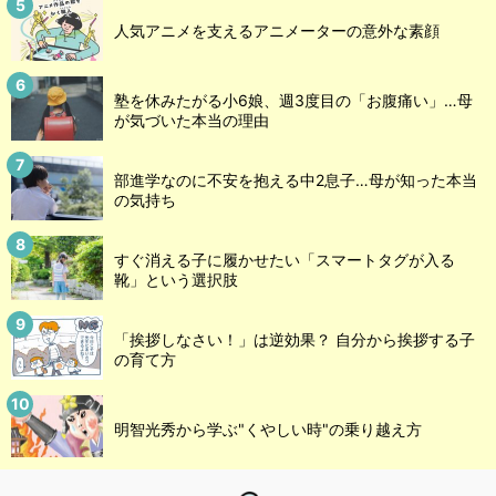
人気アニメを支えるアニメーターの意外な素顔
塾を休みたがる小6娘、週3度目の「お腹痛い」…母
が気づいた本当の理由
部進学なのに不安を抱える中2息子…母が知った本当
の気持ち
すぐ消える子に履かせたい「スマートタグが入る
靴」という選択肢
「挨拶しなさい！」は逆効果？ 自分から挨拶する子
の育て方
明智光秀から学ぶ"くやしい時"の乗り越え方