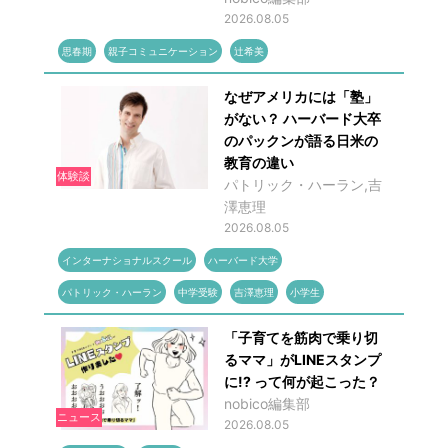
2026.08.05
思春期
親子コミュニケーション
辻希美
なぜアメリカには「塾」
がない？ ハーバード大卒
のパックンが語る日米の
教育の違い
体験談
パトリック・ハーラン,吉
澤恵理
2026.08.05
インターナショナルスクール
ハーバード大学
パトリック・ハーラン
中学受験
吉澤恵理
小学生
「子育てを筋肉で乗り切
るママ」がLINEスタンプ
に!? って何が起こった？
nobico編集部
ニュース
2026.08.05