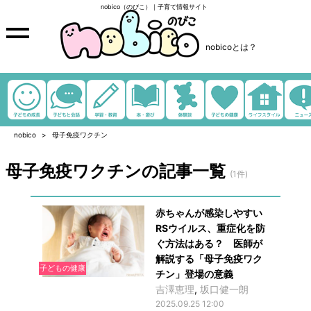
nobico（のびこ）｜子育て情報サイト
nobicoとは？
nobico
母子免疫ワクチン
母子免疫ワクチンの記事一覧
(1件)
赤ちゃんが感染しやすい
RSウイルス、重症化を防
ぐ方法はある？ 医師が
解説する「母子免疫ワク
子どもの健康
チン」登場の意義
吉澤恵理
,
坂口健一朗
2025.09.25 12:00