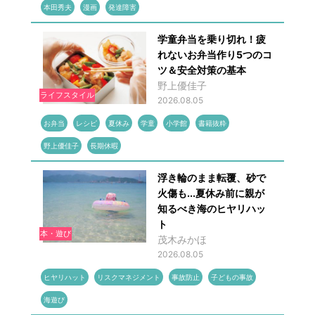
本田秀夫
漫画
発達障害
学童弁当を乗り切れ！疲
れないお弁当作り5つのコ
ツ＆安全対策の基本
野上優佳子
ライフスタイル
2026.08.05
お弁当
レシピ
夏休み
学童
小学館
書籍抜粋
野上優佳子
長期休暇
浮き輪のまま転覆、砂で
火傷も...夏休み前に親が
知るべき海のヒヤリハッ
ト
本・遊び
茂木みかほ
2026.08.05
ヒヤリハット
リスクマネジメント
事故防止
子どもの事故
海遊び