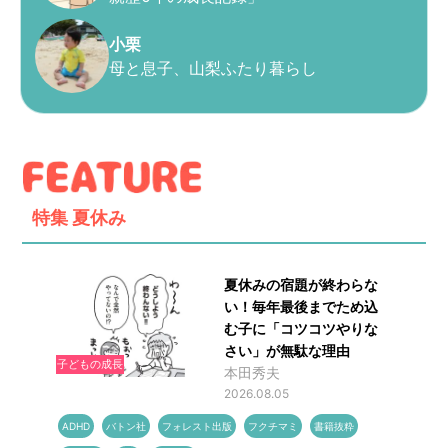
小栗
母と息子、山梨ふたり暮らし
特集
夏休み
夏休みの宿題が終わらな
い！毎年最後までため込
む子に「コツコツやりな
さい」が無駄な理由
子どもの成長
本田秀夫
2026.08.05
ADHD
バトン社
フォレスト出版
フクチマミ
書籍抜粋