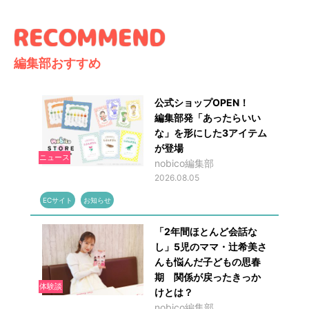
編集部おすすめ
公式ショップOPEN！
編集部発「あったらいい
な」を形にした3アイテム
が登場
ニュース
nobico編集部
2026.08.05
ECサイト
お知らせ
「2年間ほとんど会話な
し」5児のママ・辻希美さ
んも悩んだ子どもの思春
期 関係が戻ったきっか
体験談
けとは？
nobico編集部