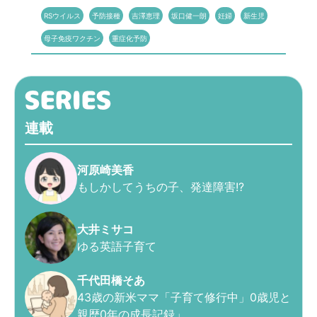
RSウイルス
予防接種
吉澤恵理
坂口健一朗
妊婦
新生児
母子免疫ワクチン
重症化予防
連載
河原崎美香
もしかしてうちの子、発達障害!?
大井ミサコ
ゆる英語子育て
千代田橋そあ
43歳の新米ママ「子育て修行中」0歳児と
親歴0年の成長記録」