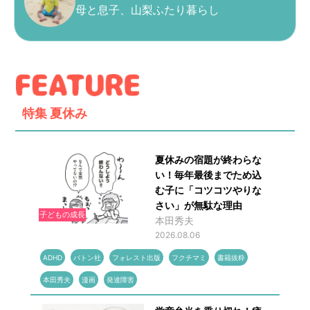
母と息子、山梨ふたり暮らし
特集
夏休み
夏休みの宿題が終わらな
い！毎年最後までため込
む子に「コツコツやりな
さい」が無駄な理由
子どもの成長
本田秀夫
2026.08.06
ADHD
バトン社
フォレスト出版
フクチマミ
書籍抜粋
本田秀夫
漫画
発達障害