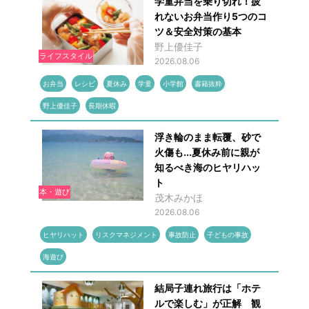
学童弁当を乗り切れ！疲
れないお弁当作り5つのコ
ツ＆安全対策の基本
野上優佳子
ライフスタイル
2026.08.06
お弁当
レシピ
夏休み
学童
小学館
書籍抜粋
野上優佳子
長期休暇
浮き輪のまま転覆、砂で
火傷も...夏休み前に親が
知るべき海のヒヤリハッ
ト
本・遊び
茂木みかほ
2026.08.06
ヒヤリハット
リスクマネジメント
事故防止
子どもの事故
海遊び
結局子連れ旅行は「ホテ
ルで楽しむ」が正解 観