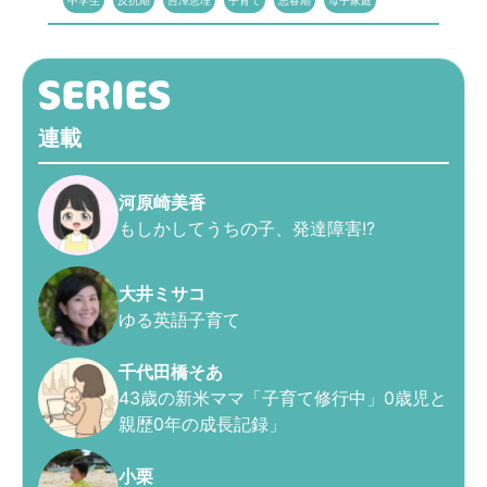
中学生
反抗期
吉澤恵理
子育て
思春期
母子家庭
連載
河原崎美香
もしかしてうちの子、発達障害!?
大井ミサコ
ゆる英語子育て
千代田橋そあ
43歳の新米ママ「子育て修行中」0歳児と
親歴0年の成長記録」
小栗