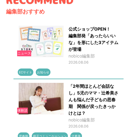
編集部おすすめ
公式ショップOPEN！
編集部発「あったらいい
な」を形にした3アイテム
が登場
ニュース
nobico編集部
2026.08.06
ECサイト
お知らせ
「2年間ほとんど会話な
し」5児のママ・辻希美さ
んも悩んだ子どもの思春
期 関係が戻ったきっか
体験談
けとは？
nobico編集部
2026.08.06
思春期
親子コミュニケーション
辻希美