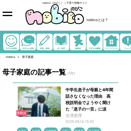
nobico（のびこ）｜子育て情報サイト
nobicoとは？
nobico
母子家庭
母子家庭の記事一覧
(1件)
中学生息子が母親と4年間
話さなくなった理由 高
校説明会でようやく聞け
た「息子の一言」に涙
体験談
吉澤恵理
2025.08.14 15:35