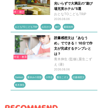
光いらずで大満足の“遊び
場充実ホテル”5選
本・遊び
おとなTOこどもTRiP
2026.08.06
おとなTOこどもTRiP
お出かけ
旅行
書籍抜粋
読書感想文は「あなう
め」でできる！ 10分で作
文が完成するテンプレと
は？
学習・教育
青木伸生 (監修),粟生こず
え (著)
2026.08.06
Gakken
夏休みの宿題
小学生
粟生こずえ
読書感想文
青木伸生