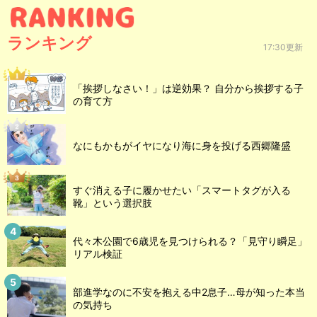
ランキング
17:30更新
「挨拶しなさい！」は逆効果？ 自分から挨拶する子
の育て方
なにもかもがイヤになり海に身を投げる西郷隆盛
すぐ消える子に履かせたい「スマートタグが入る
靴」という選択肢
代々木公園で6歳児を見つけられる？「見守り瞬足」
リアル検証
部進学なのに不安を抱える中2息子…母が知った本当
の気持ち