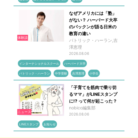
なぜアメリカには「塾」
がない？ ハーバード大卒
のパックンが語る日米の
教育の違い
体験談
パトリック・ハーラン,吉
澤恵理
2026.08.06
インターナショナルスクール
ハーバード大学
パトリック・ハーラン
中学受験
吉澤恵理
小学生
「子育てを筋肉で乗り切
るママ」がLINEスタンプ
に!? って何が起こった？
nobico編集部
ニュース
2026.08.06
LINEスタンプ
お知らせ