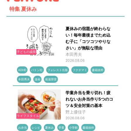
特集
夏休み
夏休みの宿題が終わらな
い！毎年最後までため込
む子に「コツコツやりな
さい」が無駄な理由
子どもの成長
本田秀夫
2026.08.06
ADHD
バトン社
フォレスト出版
フクチマミ
書籍抜粋
本田秀夫
漫画
発達障害
学童弁当を乗り切れ！疲
れないお弁当作り5つのコ
ツ＆安全対策の基本
野上優佳子
ライフスタイル
2026.08.06
お弁当
レシピ
夏休み
学童
小学館
書籍抜粋