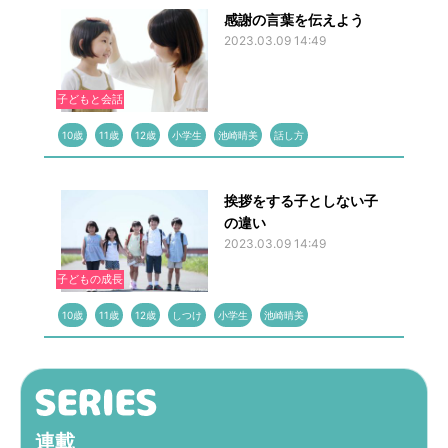
感謝の言葉を伝えよう
2023.03.09 14:49
子どもと会話
10歳
11歳
12歳
小学生
池崎晴美
話し方
挨拶をする子としない子
の違い
2023.03.09 14:49
子どもの成長
10歳
11歳
12歳
しつけ
小学生
池崎晴美
連載