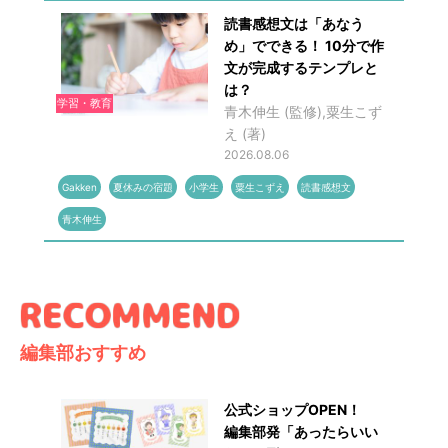
読書感想文は「あなう
め」でできる！ 10分で作
文が完成するテンプレと
は？
学習・教育
青木伸生 (監修),粟生こず
え (著)
2026.08.06
Gakken
夏休みの宿題
小学生
粟生こずえ
読書感想文
青木伸生
編集部おすすめ
公式ショップOPEN！
編集部発「あったらいい