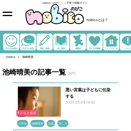
nobico（のびこ）｜子育て情報サイト
nobicoとは？
nobico
池崎晴美
池崎晴美の記事一覧
(3件)
悪い言葉は子どもに伝染
する
2023.03.09 14:52
子どもと会話
小学生
池崎晴美
言葉
話し方