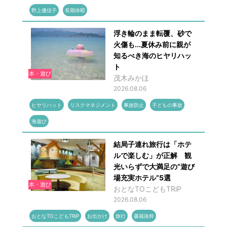
野上優佳子
長期休暇
浮き輪のまま転覆、砂で
火傷も...夏休み前に親が
知るべき海のヒヤリハッ
ト
本・遊び
茂木みかほ
2026.08.06
ヒヤリハット
リスクマネジメント
事故防止
子どもの事故
海遊び
結局子連れ旅行は「ホテ
ルで楽しむ」が正解 観
光いらずで大満足の“遊び
場充実ホテル”5選
本・遊び
おとなTOこどもTRiP
2026.08.06
おとなTOこどもTRiP
お出かけ
旅行
書籍抜粋