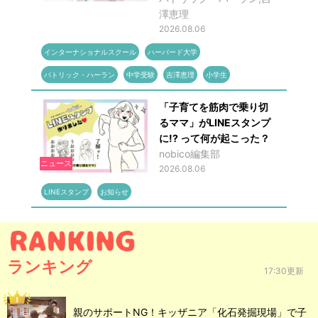
澤恵理
2026.08.06
インターナショナルスクール
ハーバード大学
パトリック・ハーラン
中学受験
吉澤恵理
小学生
「子育てを筋肉で乗り切
るママ」がLINEスタンプ
に!? って何が起こった？
nobico編集部
ニュース
2026.08.06
LINEスタンプ
お知らせ
ランキング
17:30更新
親のサポートNG！キッザニア「化石発掘現場」で子