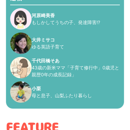
河原崎美香
もしかしてうちの子、発達障害!?
大井ミサコ
ゆる英語子育て
千代田橋そあ
43歳の新米ママ「子育て修行中」0歳児と
親歴0年の成長記録」
小栗
母と息子、山梨ふたり暮らし