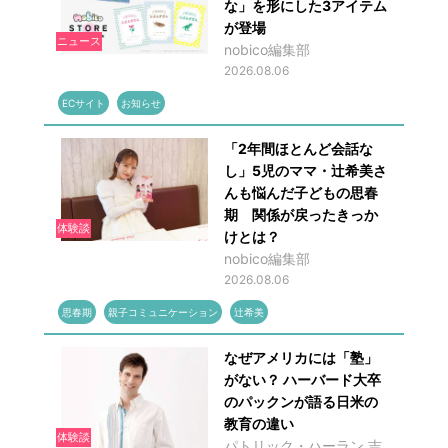
な」を形にした3アイテム
が登場
ニュース
nobico編集部
2026.08.06
ECサイト
お知らせ
「2年間ほとんど会話な
し」5児のママ・辻希美さ
んも悩んだ子どもの思春
期 関係が戻ったきっか
体験談
けとは？
nobico編集部
2026.08.06
思春期
親子コミュニケーション
辻希美
なぜアメリカには「塾」
がない？ ハーバード大卒
のパックンが語る日米の
教育の違い
体験談
パトリック・ハーラン,吉