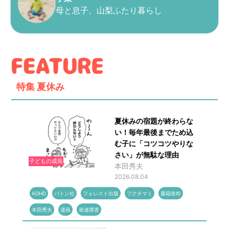
母と息子、山梨ふたり暮らし
特集
夏休み
夏休みの宿題が終わらな
い！毎年最後までため込
む子に「コツコツやりな
さい」が無駄な理由
子どもの成長
本田秀夫
2026.08.04
ADHD
バトン社
フォレスト出版
フクチマミ
書籍抜粋
本田秀夫
漫画
発達障害