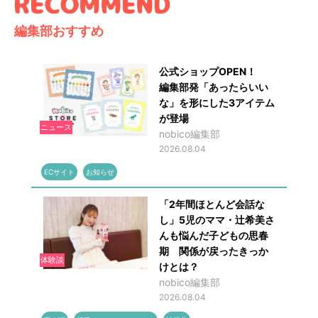
編集部おすすめ
公式ショップOPEN！
編集部発「あったらいい
な」を形にした3アイテム
が登場
ニュース
nobico編集部
2026.08.04
ECサイト
お知らせ
「2年間ほとんど会話な
し」5児のママ・辻希美さ
んも悩んだ子どもの思春
期 関係が戻ったきっか
体験談
けとは？
nobico編集部
2026.08.04