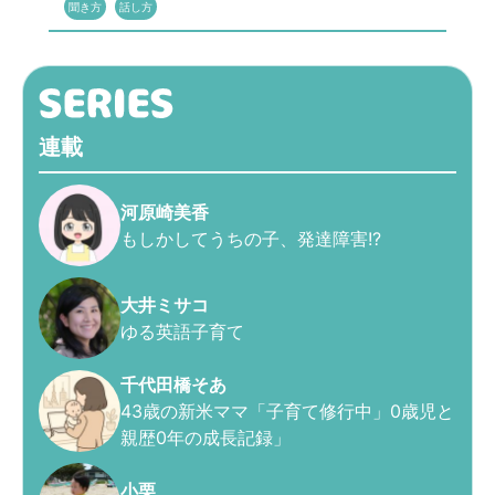
聞き方
話し方
連載
河原崎美香
もしかしてうちの子、発達障害!?
大井ミサコ
ゆる英語子育て
千代田橋そあ
43歳の新米ママ「子育て修行中」0歳児と
親歴0年の成長記録」
小栗