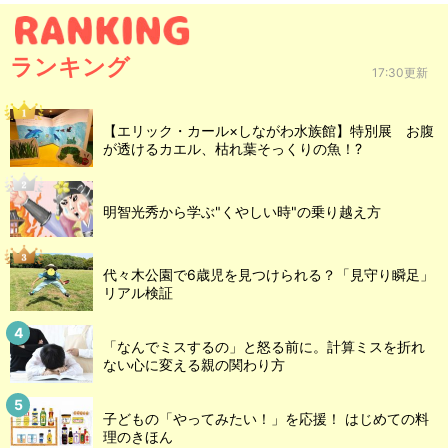
ランキング
17:30更新
【エリック・カール×しながわ水族館】特別展 お腹
が透けるカエル、枯れ葉そっくりの魚！?
明智光秀から学ぶ"くやしい時"の乗り越え方
代々木公園で6歳児を見つけられる？「見守り瞬足」
リアル検証
「なんでミスするの」と怒る前に。計算ミスを折れ
ない心に変える親の関わり方
子どもの「やってみたい！」を応援！ はじめての料
理のきほん