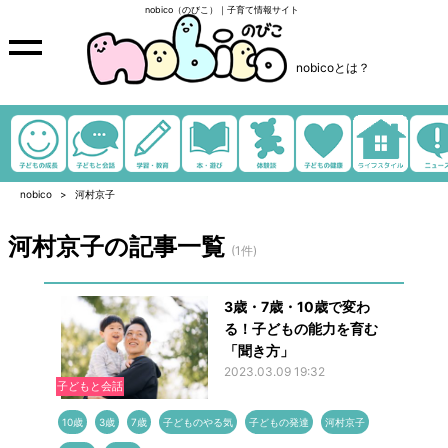
nobico（のびこ）｜子育て情報サイト
nobicoとは？
nobico
河村京子
河村京子の記事一覧
(1件)
3歳・7歳・10歳で変わ
る！子どもの能力を育む
「聞き方」
2023.03.09 19:32
子どもと会話
10歳
3歳
7歳
子どものやる気
子どもの発達
河村京子