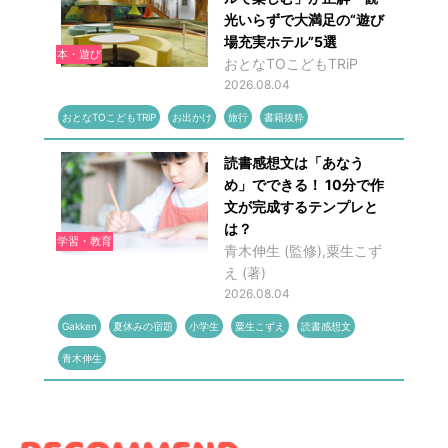
光いらずで大満足の“遊び
場充実ホテル”5選
本・遊び
おとなTOこどもTRiP
2026.08.04
おとなTOこどもTRiP
お出かけ
旅行
書籍抜粋
読書感想文は「あなう
め」でできる！ 10分で作
文が完成するテンプレと
は？
学習・教育
青木伸生 (監修),粟生こず
え (著)
2026.08.04
Gakken
夏休みの宿題
小学生
粟生こずえ
読書感想文
青木伸生