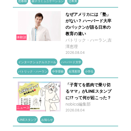
思春期
親子コミュニケーション
辻希美
なぜアメリカには「塾」
がない？ ハーバード大卒
のパックンが語る日米の
教育の違い
体験談
パトリック・ハーラン,吉
澤恵理
2026.08.04
インターナショナルスクール
ハーバード大学
パトリック・ハーラン
中学受験
吉澤恵理
小学生
「子育てを筋肉で乗り切
るママ」がLINEスタンプ
に!? って何が起こった？
nobico編集部
ニュース
2026.08.04
LINEスタンプ
お知らせ