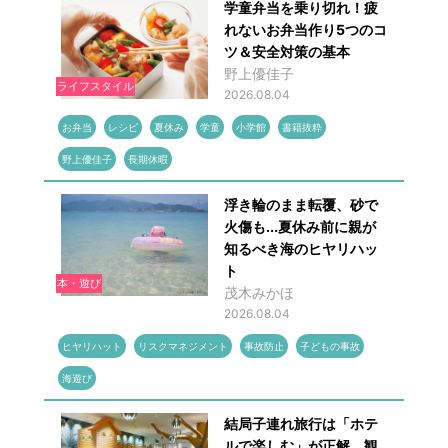
学童弁当を乗り切れ！疲
れないお弁当作り5つのコ
ツ＆安全対策の基本
野上優佳子
ライフスタイル
2026.08.04
お弁当
レシピ
夏休み
学童
小学館
書籍抜粋
野上優佳子
長期休暇
浮き輪のまま転覆、砂で
火傷も...夏休み前に親が
知るべき海のヒヤリハッ
ト
本・遊び
茂木みかほ
2026.08.04
ヒヤリハット
リスクマネジメント
事故防止
子どもの事故
海遊び
結局子連れ旅行は「ホテ
ルで楽しむ」が正解 観