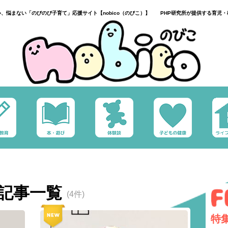
い、悩まない「のびのび子育て」応援サイト【nobico（のびこ）】 PHP研究所が提供する育児・
記事一覧
(4件)
特