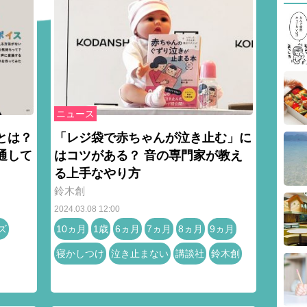
ニュース
とは？
「レジ袋で赤ちゃんが泣き止む」に
通して
はコツがある？ 音の専門家が教え
る上手なやり方
鈴木創
2024.03.08 12:00
ズ
10ヵ月
1歳
6ヵ月
7ヵ月
8ヵ月
9ヵ月
寝かしつけ
泣き止まない
講談社
鈴木創