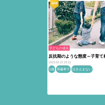
子どもの成長
反抗期のような態度～子育て
2023.03.15 19:12
5歳
斉藤孝子
泣き止まない