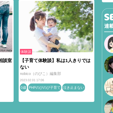
連
体験談
相談室
【子育て体験談】私は1人きりでは
ない
nobico（のびこ）編集部
2023.02.01 17:06
0歳
PHPのびのび子育て
泣き止まない