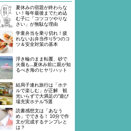
夏休みの宿題が終わらな
い！毎年最後までため込
む子に「コツコツやりな
さい」が無駄な理由
学童弁当を乗り切れ！疲
れないお弁当作り5つのコ
ツ＆安全対策の基本
浮き輪のまま転覆、砂で
火傷も...夏休み前に親が知
るべき海のヒヤリハット
結局子連れ旅行は「ホテ
ルで楽しむ」が正解 観
光いらずで大満足の“遊び
場充実ホテル”5選
読書感想文は「あなう
め」でできる！ 10分で作
文が完成するテンプレと
は？