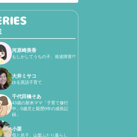
載
河原崎美香
もしかしてうちの子、発達障害!?
大井ミサコ
ゆる英語子育て
千代田橋そあ
43歳の新米ママ「子育て修行
中」0歳児と親歴0年の成長記
録」
小栗
母と息子、山梨ふたり暮らし