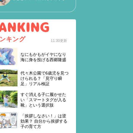
ンキング
11:30更新
なにもかもがイヤになり
海に身を投げる西郷隆盛
代々木公園で6歳児を見つ
けられる？「見守り瞬
足」リアル検証
すぐ消える子に履かせた
い「スマートタグが入る
靴」という選択肢
「挨拶しなさい！」は逆
効果？ 自分から挨拶する
子の育て方