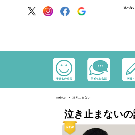
比べな
nobico
泣き止まない
泣き止まないの