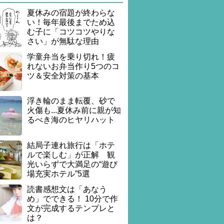
夏休みの宿題が終わらな
い！毎年最後までため込
む子に「コツコツやりな
さい」が無駄な理由
学童弁当を乗り切れ！疲
れないお弁当作り5つのコ
ツ＆安全対策の基本
浮き輪のまま転覆、砂で
火傷も...夏休み前に親が知
るべき海のヒヤリハット
結局子連れ旅行は「ホテ
ルで楽しむ」が正解 観
光いらずで大満足の“遊び
場充実ホテル”5選
読書感想文は「あなう
め」でできる！ 10分で作
文が完成するテンプレと
は？