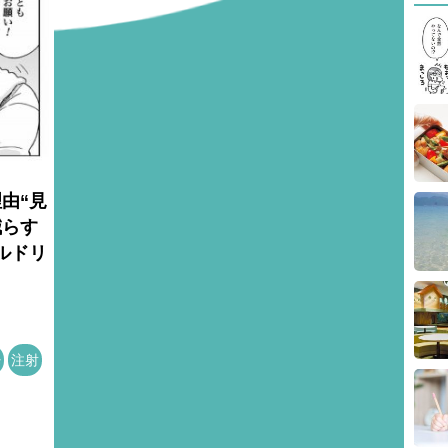
由“見
減らす
ルドリ
粋
注射