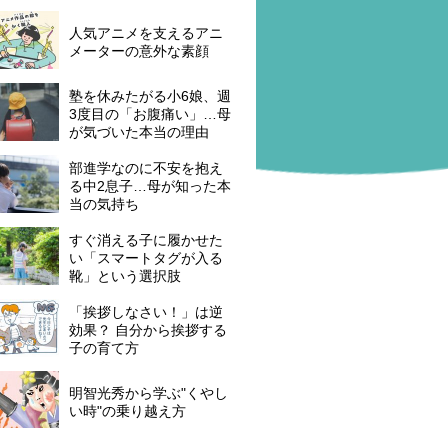
人気アニメを支えるアニ
メーターの意外な素顔
塾を休みたがる小6娘、週
3度目の「お腹痛い」…母
が気づいた本当の理由
部進学なのに不安を抱え
る中2息子…母が知った本
当の気持ち
すぐ消える子に履かせた
い「スマートタグが入る
靴」という選択肢
「挨拶しなさい！」は逆
効果？ 自分から挨拶する
子の育て方
明智光秀から学ぶ"くやし
い時"の乗り越え方