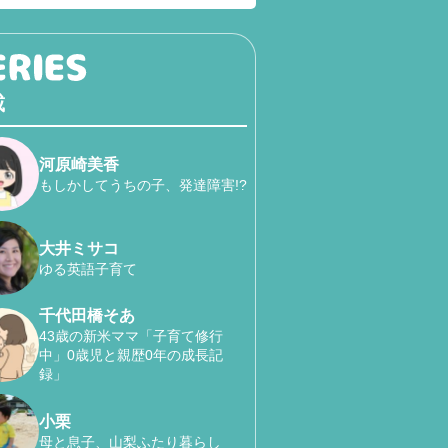
載
河原崎美香
もしかしてうちの子、発達障害!?
大井ミサコ
ゆる英語子育て
千代田橋そあ
43歳の新米ママ「子育て修行
中」0歳児と親歴0年の成長記
録」
小栗
母と息子、山梨ふたり暮らし