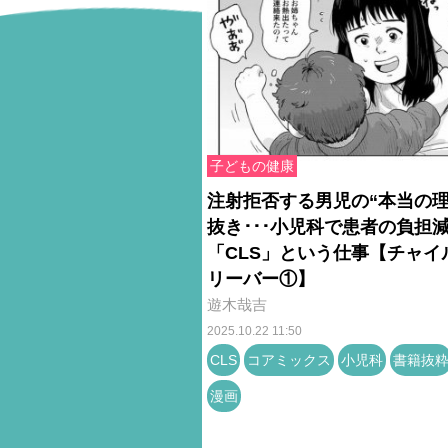
子どもの健康
注射拒否する男児の“本当の理
抜き･･･小児科で患者の負担
「CLS」という仕事【チャイ
リーバー①】
遊木哉吉
2025.10.22 11:50
CLS
コアミックス
小児科
書籍抜
漫画