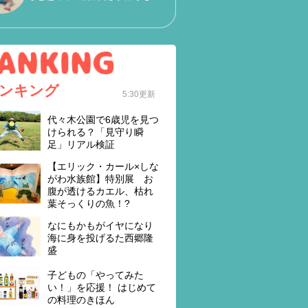
ンキング
5:30更新
代々木公園で6歳児を見つ
けられる？「見守り瞬
足」リアル検証
【エリック・カール×しな
がわ水族館】特別展 お
腹が透けるカエル、枯れ
葉そっくりの魚！?
なにもかもがイヤになり
海に身を投げるた西郷隆
盛
子どもの「やってみた
い！」を応援！ はじめて
の料理のきほん