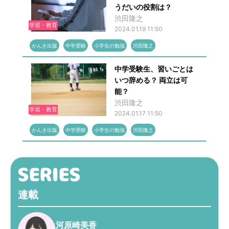
うだいの役割は？
渋田隆之
学習・教育
2024.01.19 11:50
かんき出版
中学受験
小学生の勉強
渋田隆之
中学受験生、習いごとは
いつ辞める？ 両立は可
能？
渋田隆之
学習・教育
2024.01.17 11:50
かんき出版
中学受験
小学生の勉強
渋田隆之
連載
河原崎美香