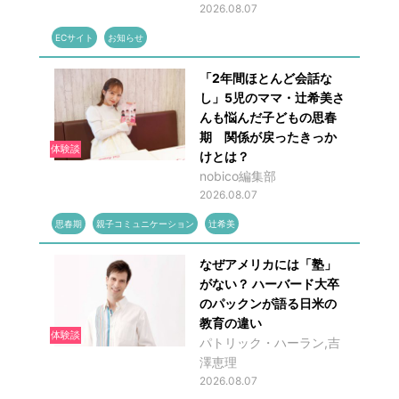
2026.08.07
ECサイト
お知らせ
「2年間ほとんど会話な
し」5児のママ・辻希美さ
んも悩んだ子どもの思春
期 関係が戻ったきっか
体験談
けとは？
nobico編集部
2026.08.07
思春期
親子コミュニケーション
辻希美
なぜアメリカには「塾」
がない？ ハーバード大卒
のパックンが語る日米の
教育の違い
体験談
パトリック・ハーラン,吉
澤恵理
2026.08.07