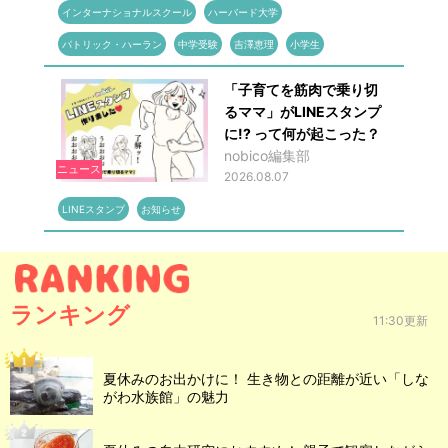
インターナショナルスクール
ハーバード大学
パトリック・ハーラン
中学受験
吉澤恵理
小学生
「子育てを筋肉で乗り切
るママ」がLINEスタンプ
に!? って何が起こった？
nobico編集部
ニュース
2026.08.07
LINEスタンプ
お知らせ
ランキング
11:30更新
夏休みのお出かけに！ 生き物との距離が近い「しな
がわ水族館」の魅力