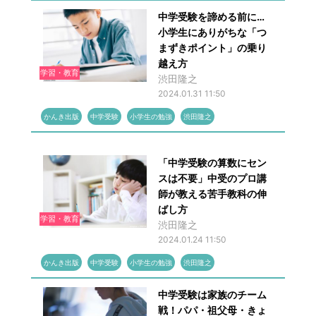
中学受験を諦める前に…
小学生にありがちな「つ
まずきポイント」の乗り
越え方
学習・教育
渋田隆之
2024.01.31 11:50
かんき出版
中学受験
小学生の勉強
渋田隆之
「中学受験の算数にセン
スは不要」中受のプロ講
師が教える苦手教科の伸
ばし方
学習・教育
渋田隆之
2024.01.24 11:50
かんき出版
中学受験
小学生の勉強
渋田隆之
中学受験は家族のチーム
戦！パパ・祖父母・きょ