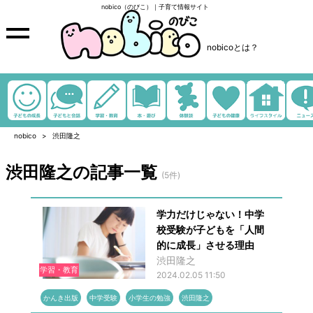
nobico（のびこ）｜子育て情報サイト
nobicoとは？
nobico
渋田隆之
渋田隆之の記事一覧
(5件)
学力だけじゃない！中学
校受験が子どもを「人間
的に成長」させる理由
渋田隆之
学習・教育
2024.02.05 11:50
かんき出版
中学受験
小学生の勉強
渋田隆之