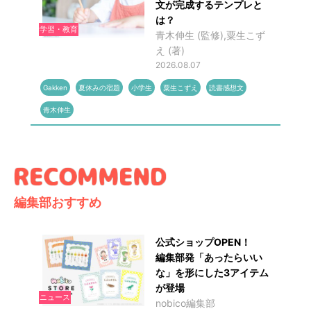
文が完成するテンプレと
は？
学習・教育
青木伸生 (監修),粟生こず
え (著)
2026.08.07
Gakken
夏休みの宿題
小学生
粟生こずえ
読書感想文
青木伸生
編集部おすすめ
公式ショップOPEN！
編集部発「あったらいい
な」を形にした3アイテム
が登場
ニュース
nobico編集部