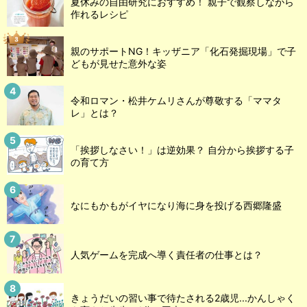
夏休みの自由研究におすすめ！ 親子で観察しながら
作れるレシピ
親のサポートNG！キッザニア「化石発掘現場」で子
どもが見せた意外な姿
令和ロマン・松井ケムリさんが尊敬する「ママタ
レ」とは？
「挨拶しなさい！」は逆効果？ 自分から挨拶する子
の育て方
なにもかもがイヤになり海に身を投げる西郷隆盛
人気ゲームを完成へ導く責任者の仕事とは？
きょうだいの習い事で待たされる2歳児...かんしゃく