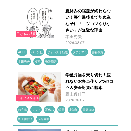
夏休みの宿題が終わらな
い！毎年最後までため込
む子に「コツコツやりな
さい」が無駄な理由
子どもの成長
本田秀夫
2026.08.07
ADHD
バトン社
フォレスト出版
フクチマミ
書籍抜粋
本田秀夫
漫画
発達障害
学童弁当を乗り切れ！疲
れないお弁当作り5つのコ
ツ＆安全対策の基本
野上優佳子
ライフスタイル
2026.08.07
お弁当
レシピ
夏休み
学童
小学館
書籍抜粋
野上優佳子
長期休暇