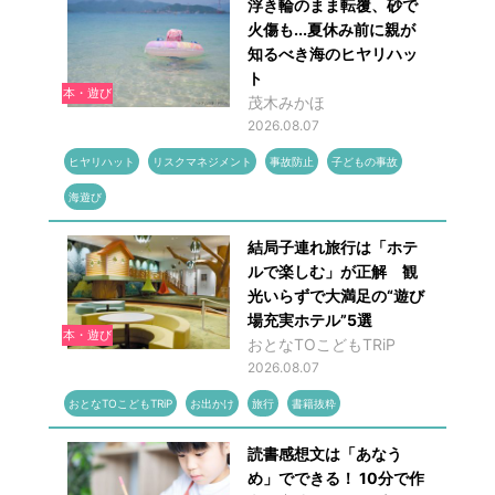
浮き輪のまま転覆、砂で
火傷も...夏休み前に親が
知るべき海のヒヤリハッ
ト
本・遊び
茂木みかほ
2026.08.07
ヒヤリハット
リスクマネジメント
事故防止
子どもの事故
海遊び
結局子連れ旅行は「ホテ
ルで楽しむ」が正解 観
光いらずで大満足の“遊び
場充実ホテル”5選
本・遊び
おとなTOこどもTRiP
2026.08.07
おとなTOこどもTRiP
お出かけ
旅行
書籍抜粋
読書感想文は「あなう
め」でできる！ 10分で作