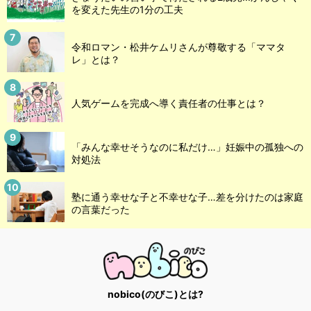
を変えた先生の1分の工夫
令和ロマン・松井ケムリさんが尊敬する「ママタ
レ」とは？
人気ゲームを完成へ導く責任者の仕事とは？
「みんな幸せそうなのに私だけ…」妊娠中の孤独への
対処法
塾に通う幸せな子と不幸せな子…差を分けたのは家庭
の言葉だった
nobico(のびこ)とは?