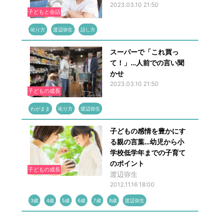
2023.03.10 21:50
子どもと会話
叱り方
渡辺弥生
話し方
スーパーで「これ買っ
て！」…人前での言い聞
かせ
2023.03.10 21:50
子どもの成長
わがまま
叱り方
渡辺弥生
子どもの感情を豊かにす
る親の言葉…幼児から小
学校低学年までの子育て
のポイント
子どもの成長
渡辺弥生
2012.11.16 18:00
3歳
4歳
5歳
6歳
7歳
8歳
渡辺弥生