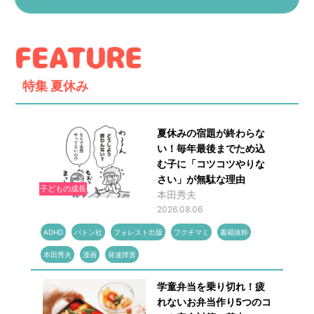
特集
夏休み
夏休みの宿題が終わらな
い！毎年最後までため込
む子に「コツコツやりな
さい」が無駄な理由
子どもの成長
本田秀夫
2026.08.06
ADHD
バトン社
フォレスト出版
フクチマミ
書籍抜粋
本田秀夫
漫画
発達障害
学童弁当を乗り切れ！疲
れないお弁当作り5つのコ