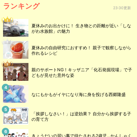
ランキング
23:30更新
夏休みのお出かけに！ 生き物との距離が近い「しな
がわ水族館」の魅力
夏休みの自由研究におすすめ！ 親子で観察しながら
作れるレシピ
親のサポートNG！キッザニア「化石発掘現場」で子
どもが見せた意外な姿
なにもかもがイヤになり海に身を投げる西郷隆盛
「挨拶しなさい！」は逆効果？ 自分から挨拶する子
の育て方
きょうだいの習い事で待たされる2歳児...かんしゃく