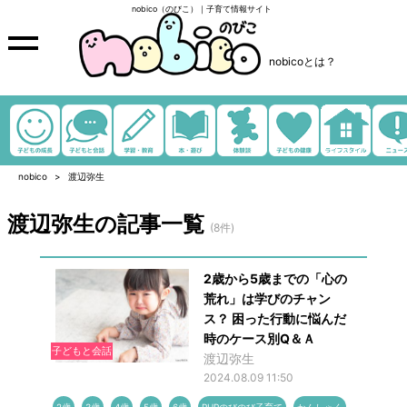
nobico（のびこ）｜子育て情報サイト
nobicoとは？
nobico
渡辺弥生
渡辺弥生の記事一覧
(8件)
2歳から5歳までの「心の
荒れ」は学びのチャン
ス？ 困った行動に悩んだ
時のケース別Q＆Ａ
子どもと会話
渡辺弥生
2024.08.09 11:50