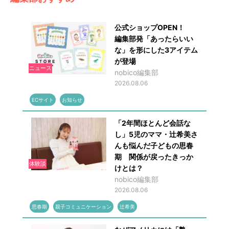
公式ショップOPEN！
編集部発「あったらいい
な」を形にした3アイテム
が登場
ニュース
nobico編集部
2026.08.06
ECサイト
お知らせ
「2年間ほとんど会話な
し」5児のママ・辻希美さ
んも悩んだ子どもの思春
期 関係が戻ったきっか
体験談
けとは？
nobico編集部
2026.08.06
思春期
親子コミュニケーション
辻希美