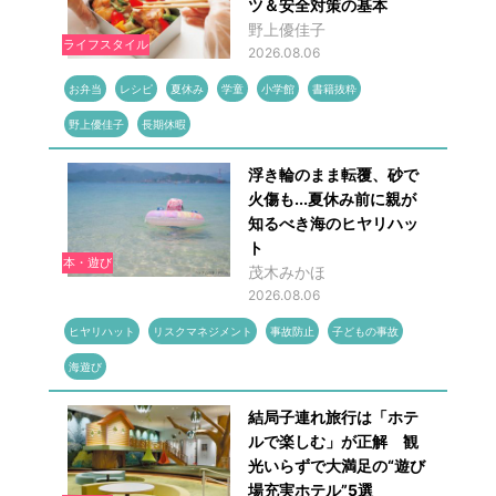
ツ＆安全対策の基本
野上優佳子
ライフスタイル
2026.08.06
お弁当
レシピ
夏休み
学童
小学館
書籍抜粋
野上優佳子
長期休暇
浮き輪のまま転覆、砂で
火傷も...夏休み前に親が
知るべき海のヒヤリハッ
ト
本・遊び
茂木みかほ
2026.08.06
ヒヤリハット
リスクマネジメント
事故防止
子どもの事故
海遊び
結局子連れ旅行は「ホテ
ルで楽しむ」が正解 観
光いらずで大満足の“遊び
場充実ホテル”5選