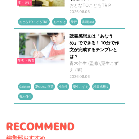
本・遊び
おとなTOこどもTRiP
2026.08.06
おとなTOこどもTRiP
お出かけ
旅行
書籍抜粋
読書感想文は「あなう
め」でできる！ 10分で作
文が完成するテンプレと
は？
学習・教育
青木伸生 (監修),粟生こず
え (著)
2026.08.06
Gakken
夏休みの宿題
小学生
粟生こずえ
読書感想文
青木伸生
編集部おすすめ