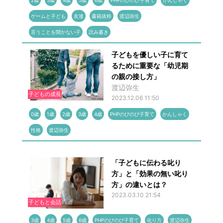
2歳
3歳
4歳
5歳
6歳
PHPのびのび子育て
かんしゃく
ゲームと子ども
友達
書籍抜粋
渡辺弥生
言うことを聞かない子
読み書き
子どもを優しい子に育て
るために重要な「幼児期
の親の接し方」
渡辺弥生
子どもの成長
2023.12.06 11:50
0歳
1歳
2歳
3歳
4歳
PHPのびのび子育て
かんしゃく
性格
渡辺弥生
「子どもに伝わる叱り
方」と「効果の無い叱り
方」の違いとは？
2023.03.10 21:54
子どもと会話
3歳
4歳
5歳
6歳
PHPのびのび子育て
叱り方
渡辺弥生