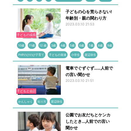
子どもの心を荒らさない!
年齢別・親の関わり方
2023.03.10 21:53
子どもの成長
10歳
11歳
12 歳
3歳
4歳
5歳
6歳
7歳
8歳
9歳
PHPのびのび子育て
子どもの発達
小学生
渡辺弥生
電車でぐずぐず……人前で
の言い聞かせ
2023.03.10 21:51
子どもと会話
かんしゃく
叱り方
渡辺弥生
公園でお友だちとケンカ
したとき…人前での言い
聞かせ