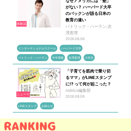
なぜアメリカには「塾」
がない？ ハーバード大卒
のパックンが語る日米の
教育の違い
体験談
パトリック・ハーラン,吉
澤恵理
2026.08.06
インターナショナルスクール
ハーバード大学
パトリック・ハーラン
中学受験
吉澤恵理
小学生
「子育てを筋肉で乗り切
るママ」がLINEスタンプ
に!? って何が起こった？
nobico編集部
ニュース
2026.08.06
LINEスタンプ
お知らせ