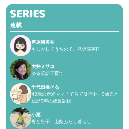
連載
河原崎美香
もしかしてうちの子、発達障害!?
大井ミサコ
ゆる英語子育て
千代田橋そあ
43歳の新米ママ「子育て修行中」0歳児と
親歴0年の成長記録」
小栗
母と息子、山梨ふたり暮らし