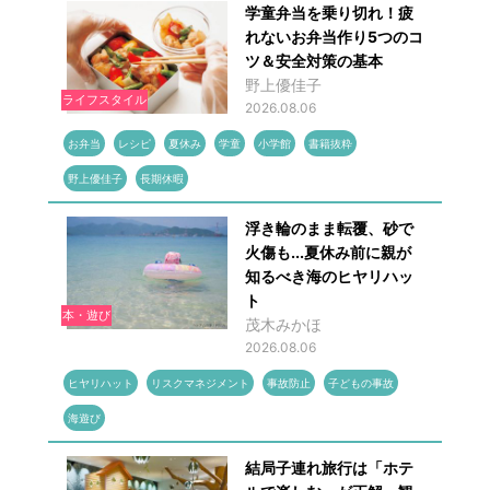
学童弁当を乗り切れ！疲
れないお弁当作り5つのコ
ツ＆安全対策の基本
野上優佳子
ライフスタイル
2026.08.06
お弁当
レシピ
夏休み
学童
小学館
書籍抜粋
野上優佳子
長期休暇
浮き輪のまま転覆、砂で
火傷も...夏休み前に親が
知るべき海のヒヤリハッ
ト
本・遊び
茂木みかほ
2026.08.06
ヒヤリハット
リスクマネジメント
事故防止
子どもの事故
海遊び
結局子連れ旅行は「ホテ