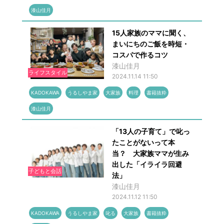
漆山佳月
15人家族のママに聞く、
まいにちのご飯を時短・
コスパで作るコツ
漆山佳月
ライフスタイル
2024.11.14 11:50
KADOKAWA
うるしやま家
大家族
料理
書籍抜粋
漆山佳月
「13人の子育て」で叱っ
たことがないって本
当？ 大家族ママが生み
出した「イライラ回避
子どもと会話
法」
漆山佳月
2024.11.12 11:50
KADOKAWA
うるしやま家
叱る
大家族
書籍抜粋