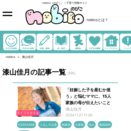
nobico（のびこ）｜子育て情報サイト
nobicoとは？
nobico
漆山佳月
漆山佳月の記事一覧
(5件)
「妊娠した子を産むか迷
う」と悩むママに、15人
家族の母が伝えたいこと
漆山佳月
ライフスタイル
2024.11.27 11:50
KADOKAWA
うるしやま家
体験談
大家族
悩み
書籍抜粋