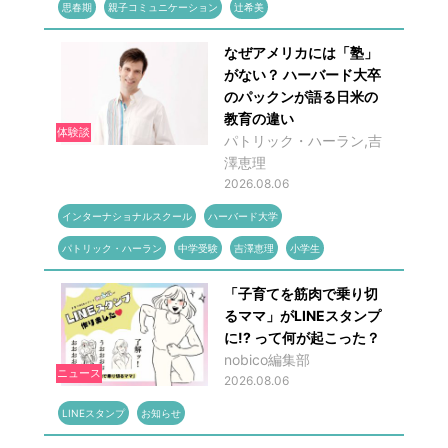
思春期
親子コミュニケーション
辻希美
なぜアメリカには「塾」
がない？ ハーバード大卒
のパックンが語る日米の
教育の違い
体験談
パトリック・ハーラン,吉
澤恵理
2026.08.06
インターナショナルスクール
ハーバード大学
パトリック・ハーラン
中学受験
吉澤恵理
小学生
「子育てを筋肉で乗り切
るママ」がLINEスタンプ
に!? って何が起こった？
nobico編集部
ニュース
2026.08.06
LINEスタンプ
お知らせ