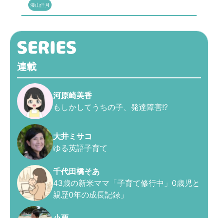
漆山佳月
連載
河原崎美香
もしかしてうちの子、発達障害!?
大井ミサコ
ゆる英語子育て
千代田橋そあ
43歳の新米ママ「子育て修行中」0歳児と
親歴0年の成長記録」