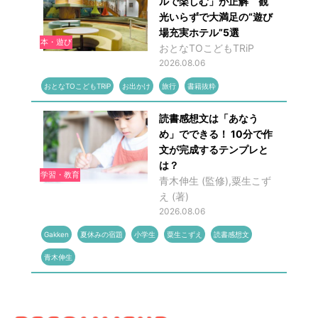
ルで楽しむ」が正解 観
光いらずで大満足の“遊び
場充実ホテル”5選
本・遊び
おとなTOこどもTRiP
2026.08.06
おとなTOこどもTRiP
お出かけ
旅行
書籍抜粋
読書感想文は「あなう
め」でできる！ 10分で作
文が完成するテンプレと
は？
学習・教育
青木伸生 (監修),粟生こず
え (著)
2026.08.06
Gakken
夏休みの宿題
小学生
粟生こずえ
読書感想文
青木伸生