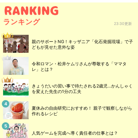
ランキング
23:30更新
親のサポートNG！キッザニア「化石発掘現場」で子
どもが見せた意外な姿
令和ロマン・松井ケムリさんが尊敬する「ママタ
レ」とは？
きょうだいの習い事で待たされる2歳児...かんしゃく
を変えた先生の1分の工夫
夏休みの自由研究におすすめ！ 親子で観察しながら
作れるレシピ
人気ゲームを完成へ導く責任者の仕事とは？