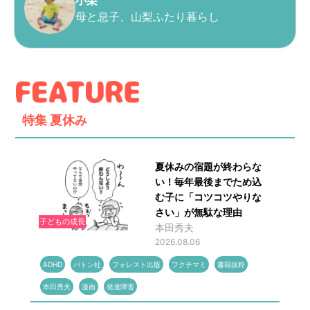
小栗
母と息子、山梨ふたり暮らし
特集
夏休み
夏休みの宿題が終わらな
い！毎年最後までため込
む子に「コツコツやりな
さい」が無駄な理由
子どもの成長
本田秀夫
2026.08.06
ADHD
バトン社
フォレスト出版
フクチマミ
書籍抜粋
本田秀夫
漫画
発達障害