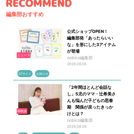
編集部おすすめ
公式ショップOPEN！
編集部発「あったらいい
な」を形にした3アイテム
が登場
ニュース
nobico編集部
2026.08.06
ECサイト
お知らせ
「2年間ほとんど会話な
し」5児のママ・辻希美さ
んも悩んだ子どもの思春
期 関係が戻ったきっか
体験談
けとは？
nobico編集部
2026.08.06