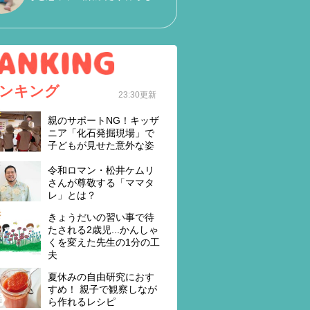
ンキング
23:30更新
親のサポートNG！キッザ
ニア「化石発掘現場」で
子どもが見せた意外な姿
令和ロマン・松井ケムリ
さんが尊敬する「ママタ
レ」とは？
きょうだいの習い事で待
たされる2歳児...かんしゃ
くを変えた先生の1分の工
夫
夏休みの自由研究におす
すめ！ 親子で観察しなが
ら作れるレシピ