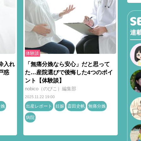
連
体験談
酔入れ
「無痛分娩なら安心」だと思って
戸惑
た…産院選びで後悔した4つのポイ
ント【体験談】
nobico（のびこ）編集部
2025.11.22 19:00
分娩
出産レポート
妊娠
斎田史帆
無痛分娩
病院