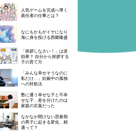
人気ゲームを完成へ導く
責任者の仕事とは？
なにもかもがイヤになり
海に身を投げる西郷隆盛
「挨拶しなさい！」は逆
効果？ 自分から挨拶する
子の育て方
「みんな幸せそうなのに
私だけ…」妊娠中の孤独
への対処法
塾に通う幸せな子と不幸
せな子…差を分けたのは
家庭の言葉だった
なかなか聞けない思春期
の男子に起きる変化…精
通って？