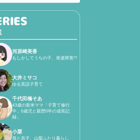
載
河原崎美香
もしかしてうちの子、発達障害!?
大井ミサコ
ゆる英語子育て
千代田橋そあ
43歳の新米ママ「子育て修行
中」0歳児と親歴0年の成長記
録」
小栗
母と息子、山梨ふたり暮らし