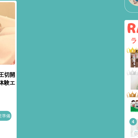
ラ
王切開
体験エ
産準備