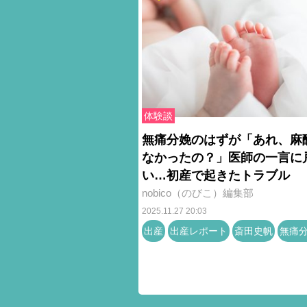
体験談
無痛分娩のはずが「あれ、麻
なかったの？」医師の一言に
い…初産で起きたトラブル
nobico（のびこ）編集部
2025.11.27 20:03
出産
出産レポート
斎田史帆
無痛