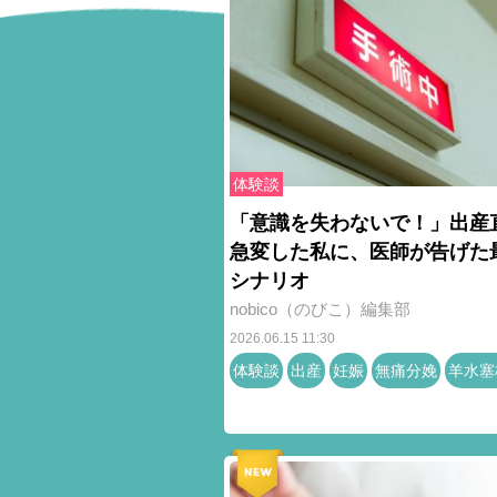
体験談
「意識を失わないで！」出産
急変した私に、医師が告げた
シナリオ
nobico（のびこ）編集部
2026.06.15 11:30
体験談
出産
妊娠
無痛分娩
羊水塞