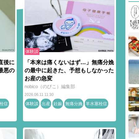
体験談
直後に
「本来は痛くないはず…」無痛分娩
最悪の
の最中に起きた、予想もしなかった
お産の急変
nobico（のびこ）編集部
2026.06.11 11:30
栓症
体験談
出産
妊娠
無痛分娩
羊水塞栓症