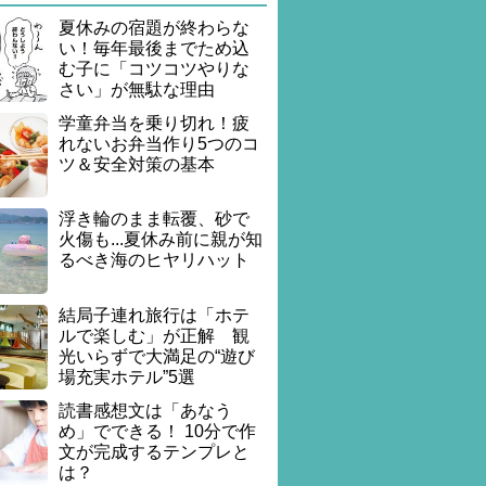
夏休みの宿題が終わらな
い！毎年最後までため込
む子に「コツコツやりな
さい」が無駄な理由
学童弁当を乗り切れ！疲
れないお弁当作り5つのコ
ツ＆安全対策の基本
浮き輪のまま転覆、砂で
火傷も...夏休み前に親が知
るべき海のヒヤリハット
結局子連れ旅行は「ホテ
ルで楽しむ」が正解 観
光いらずで大満足の“遊び
場充実ホテル”5選
読書感想文は「あなう
め」でできる！ 10分で作
文が完成するテンプレと
は？