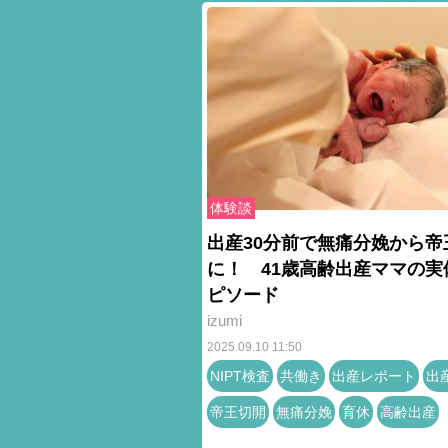
体験談
出産30分前で無痛分娩から帝
に！ 41歳高齢出産ママの実
ピソード
izumi
2025.09.10 11:50
NIPT検査
共働き
出産レポート
出
帝王切開
無痛分娩
育休
高齢出産