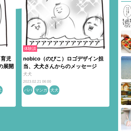
体験談
」育児
nobico（のびこ）ロゴデザイン担
の展開
当、犬犬さんからのメッセージ
犬犬
2023.02.21 06:00
犬
パパ
マンガ
犬犬