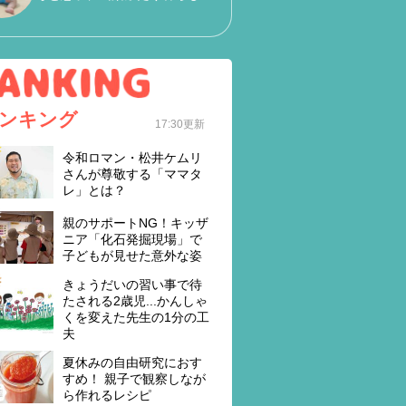
ンキング
17:30更新
令和ロマン・松井ケムリ
さんが尊敬する「ママタ
レ」とは？
親のサポートNG！キッザ
ニア「化石発掘現場」で
子どもが見せた意外な姿
きょうだいの習い事で待
たされる2歳児...かんしゃ
くを変えた先生の1分の工
夫
夏休みの自由研究におす
すめ！ 親子で観察しなが
ら作れるレシピ