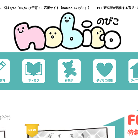
い、悩まない「のびのび子育て」応援サイト【nobico（のびこ）】 PHP研究所が提供する育児・
(2件)
特