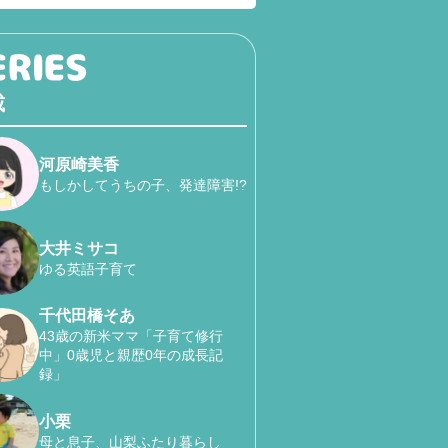
載
河原崎美香
もしかしてうちの子、発達障害!?
大井ミサコ
ゆる英語子育て
千代田橋そあ
43歳の新米ママ「子育て修行
中」0歳児と親歴0年の成長記
録」
小栗
母と息子、山梨ふたり暮らし