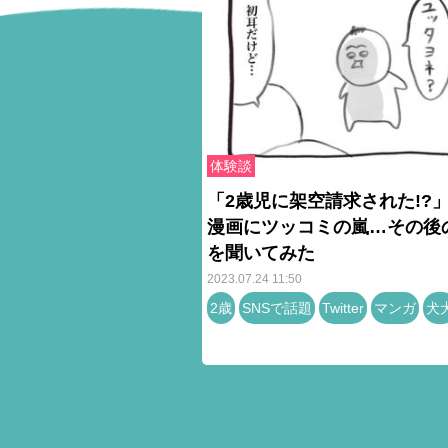
体験談
「2歳児に架空請求された!?
漫画にツッコミの嵐…その後
を聞いてみた
2023.07.24 11:50
2歳
SNSで話題
Twitter
マンガ
犬