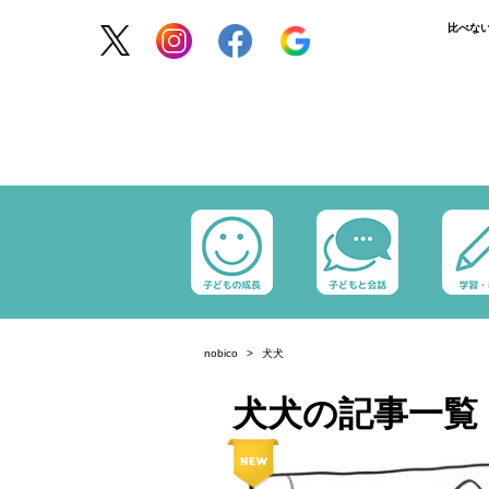
比べな
nobico
犬犬
犬犬の記事一覧