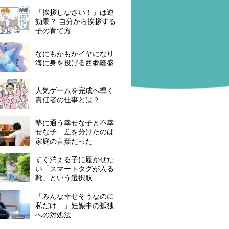
「挨拶しなさい！」は逆
効果？ 自分から挨拶する
子の育て方
なにもかもがイヤになり
海に身を投げる西郷隆盛
人気ゲームを完成へ導く
責任者の仕事とは？
塾に通う幸せな子と不幸
せな子…差を分けたのは
家庭の言葉だった
すぐ消える子に履かせた
い「スマートタグが入る
靴」という選択肢
「みんな幸せそうなのに
私だけ…」妊娠中の孤独
への対処法