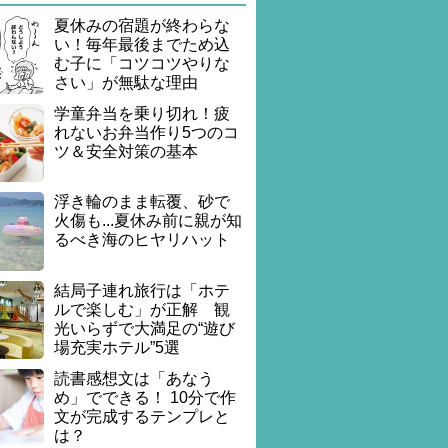
夏休みの宿題が終わらな
い！毎年最後までため込
む子に「コツコツやりな
さい」が無駄な理由
学童弁当を乗り切れ！疲
れないお弁当作り5つのコ
ツ＆安全対策の基本
浮き輪のまま転覆、砂で
火傷も...夏休み前に親が知
るべき海のヒヤリハット
結局子連れ旅行は「ホテ
ルで楽しむ」が正解 観
光いらずで大満足の“遊び
場充実ホテル”5選
読書感想文は「あなう
め」でできる！ 10分で作
文が完成するテンプレと
は？