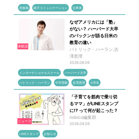
思春期
親子コミュニケーション
辻希美
なぜアメリカには「塾」
がない？ ハーバード大卒
のパックンが語る日米の
教育の違い
体験談
パトリック・ハーラン,吉
澤恵理
2026.08.06
インターナショナルスクール
ハーバード大学
パトリック・ハーラン
中学受験
吉澤恵理
小学生
「子育てを筋肉で乗り切
るママ」がLINEスタンプ
に!? って何が起こった？
nobico編集部
ニュース
2026.08.06
LINEスタンプ
お知らせ