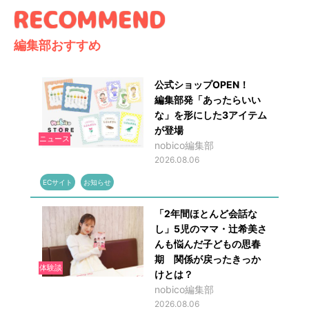
編集部おすすめ
公式ショップOPEN！
編集部発「あったらいい
な」を形にした3アイテム
が登場
ニュース
nobico編集部
2026.08.06
ECサイト
お知らせ
「2年間ほとんど会話な
し」5児のママ・辻希美さ
んも悩んだ子どもの思春
期 関係が戻ったきっか
体験談
けとは？
nobico編集部
2026.08.06