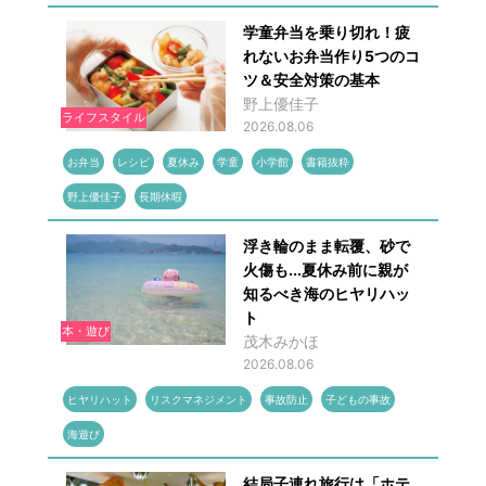
学童弁当を乗り切れ！疲
れないお弁当作り5つのコ
ツ＆安全対策の基本
野上優佳子
ライフスタイル
2026.08.06
お弁当
レシピ
夏休み
学童
小学館
書籍抜粋
野上優佳子
長期休暇
浮き輪のまま転覆、砂で
火傷も...夏休み前に親が
知るべき海のヒヤリハッ
ト
本・遊び
茂木みかほ
2026.08.06
ヒヤリハット
リスクマネジメント
事故防止
子どもの事故
海遊び
結局子連れ旅行は「ホテ