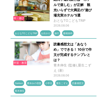
ルで楽しむ」が正解 観
光いらずで大満足の“遊び
場充実ホテル”5選
本・遊び
おとなTOこどもTRiP
2026.08.06
おとなTOこどもTRiP
お出かけ
旅行
書籍抜粋
読書感想文は「あなう
め」でできる！ 10分で作
文が完成するテンプレと
は？
学習・教育
青木伸生 (監修),粟生こず
え (著)
2026.08.06
Gakken
夏休みの宿題
小学生
粟生こずえ
読書感想文
青木伸生