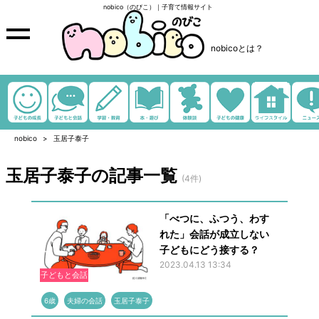
nobico（のびこ）｜子育て情報サイト
nobicoとは？
nobico
玉居子泰子
玉居子泰子の記事一覧
(4件)
「べつに、ふつう、わす
れた」会話が成立しない
子どもにどう接する？
2023.04.13 13:34
子どもと会話
6歳
夫婦の会話
玉居子泰子