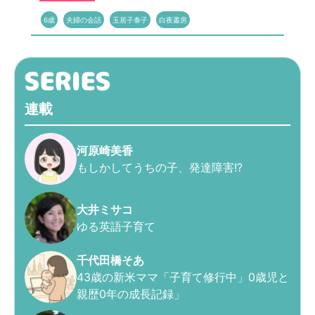
6歳
夫婦の会話
玉居子泰子
白夜書房
連載
河原崎美香
もしかしてうちの子、発達障害!?
大井ミサコ
ゆる英語子育て
千代田橋そあ
43歳の新米ママ「子育て修行中」0歳児と
親歴0年の成長記録」