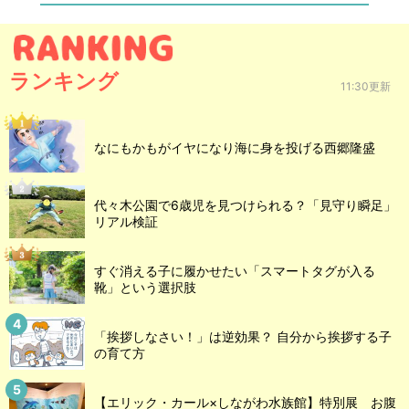
ランキング
11:30更新
なにもかもがイヤになり海に身を投げる西郷隆盛
代々木公園で6歳児を見つけられる？「見守り瞬足」
リアル検証
すぐ消える子に履かせたい「スマートタグが入る
靴」という選択肢
「挨拶しなさい！」は逆効果？ 自分から挨拶する子
の育て方
【エリック・カール×しながわ水族館】特別展 お腹