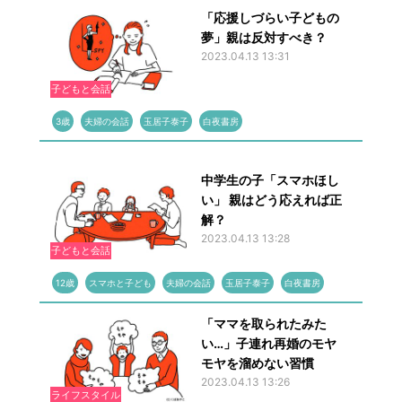
「応援しづらい子どもの
夢」親は反対すべき？
2023.04.13 13:31
子どもと会話
3歳
夫婦の会話
玉居子泰子
白夜書房
中学生の子「スマホほし
い」 親はどう応えれば正
解？
2023.04.13 13:28
子どもと会話
12歳
スマホと子ども
夫婦の会話
玉居子泰子
白夜書房
「ママを取られたみた
い…」子連れ再婚のモヤ
モヤを溜めない習慣
2023.04.13 13:26
ライフスタイル