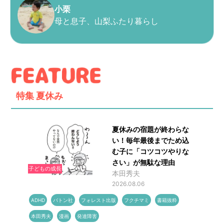
小栗
母と息子、山梨ふたり暮らし
特集
夏休み
夏休みの宿題が終わらな
い！毎年最後までため込
む子に「コツコツやりな
さい」が無駄な理由
子どもの成長
本田秀夫
2026.08.06
ADHD
バトン社
フォレスト出版
フクチマミ
書籍抜粋
本田秀夫
漫画
発達障害