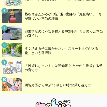
塾を休みたがる小6娘、週3度目の「お腹痛い」…母
が気づいた本当の理由
部進学なのに不安を抱える中2息子…母が知った本当
の気持ち
すぐ消える子に履かせたい「スマートタグが入る
靴」という選択肢
「挨拶しなさい！」は逆効果？ 自分から挨拶する子
の育て方
明智光秀から学ぶ"くやしい時"の乗り越え方