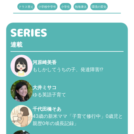
クラス替え
小学校中学年
小学生
熱海康太
環境の変化
連載
河原崎美香
もしかしてうちの子、発達障害!?
大井ミサコ
ゆる英語子育て
千代田橋そあ
43歳の新米ママ「子育て修行中」0歳児と
親歴0年の成長記録」