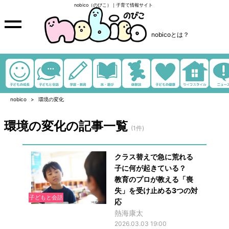
nobico（のびこ）｜子育て情報サイト
nobicoとは？
nobico
環境の変化
環境の変化の記事一覧
(1件)
クラス替えで急に荒れる
子に何が起きている？
教育のプロが教える「喪
失」を受け止める3つの対
子どもと会話
応
熱海康太
2026.03.03 19:00