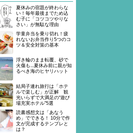
夏休みの宿題が終わらな
い！毎年最後までため込
む子に「コツコツやりな
さい」が無駄な理由
学童弁当を乗り切れ！疲
れないお弁当作り5つのコ
ツ＆安全対策の基本
浮き輪のまま転覆、砂で
火傷も...夏休み前に親が知
るべき海のヒヤリハット
結局子連れ旅行は「ホテ
ルで楽しむ」が正解 観
光いらずで大満足の“遊び
場充実ホテル”5選
読書感想文は「あなう
め」でできる！ 10分で作
文が完成するテンプレと
は？