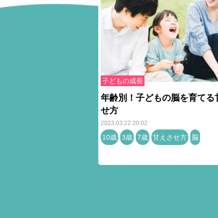
子どもの成長
年齢別！子どもの脳を育てる
せ方
2023.03.22 20:02
10歳
3歳
7歳
甘えさせ方
脳