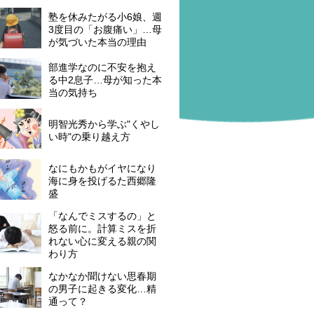
塾を休みたがる小6娘、週
3度目の「お腹痛い」…母
が気づいた本当の理由
部進学なのに不安を抱え
る中2息子…母が知った本
当の気持ち
明智光秀から学ぶ"くやし
い時"の乗り越え方
なにもかもがイヤになり
海に身を投げるた西郷隆
盛
「なんでミスするの」と
怒る前に。計算ミスを折
れない心に変える親の関
わり方
なかなか聞けない思春期
の男子に起きる変化…精
通って？