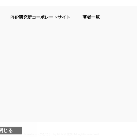
PHP研究所コーポレートサイト
著者一覧
閉じる
© nobico（のびこ） by PHP研究所 All rights reserved.