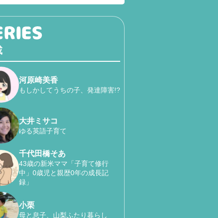
載
河原崎美香
もしかしてうちの子、発達障害!?
大井ミサコ
ゆる英語子育て
千代田橋そあ
43歳の新米ママ「子育て修行
中」0歳児と親歴0年の成長記
録」
小栗
母と息子、山梨ふたり暮らし