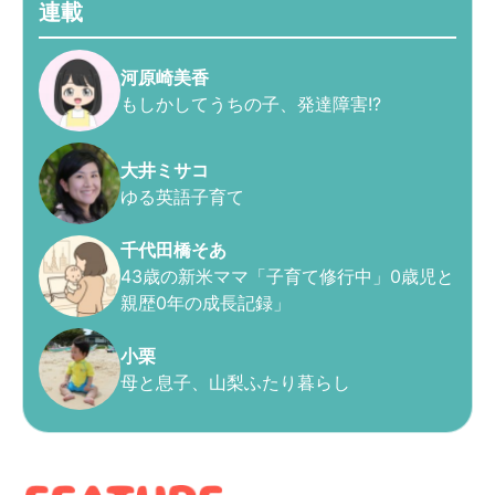
連載
河原崎美香
もしかしてうちの子、発達障害!?
大井ミサコ
ゆる英語子育て
千代田橋そあ
43歳の新米ママ「子育て修行中」0歳児と
親歴0年の成長記録」
小栗
母と息子、山梨ふたり暮らし