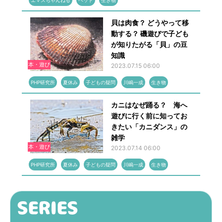
エマスちゃんねる
ペット
生き物
貝は肉食？ どうやって移
動する？ 磯遊びで子ども
が知りたがる「貝」の豆
知識
本・遊び
2023.07.15 06:00
PHP研究所
夏休み
子どもの疑問
川嶋一成
生き物
カニはなぜ踊る？ 海へ
遊びに行く前に知ってお
きたい「カニダンス」の
雑学
本・遊び
2023.07.14 06:00
PHP研究所
夏休み
子どもの疑問
川嶋一成
生き物