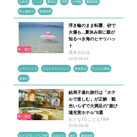
お弁当
レシピ
夏休み
学童
小学館
書籍抜粋
野上優佳子
長期休暇
浮き輪のまま転覆、砂で
火傷も...夏休み前に親が
知るべき海のヒヤリハッ
ト
本・遊び
茂木みかほ
2026.08.06
ヒヤリハット
リスクマネジメント
事故防止
子どもの事故
海遊び
結局子連れ旅行は「ホテ
ルで楽しむ」が正解 観
光いらずで大満足の“遊び
場充実ホテル”5選
本・遊び
おとなTOこどもTRiP
2026.08.06
おとなTOこどもTRiP
お出かけ
旅行
書籍抜粋