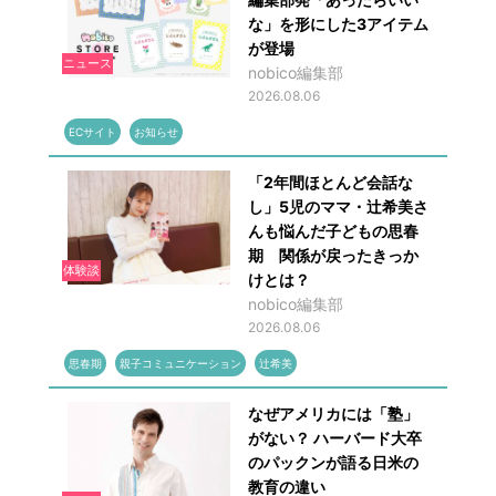
な」を形にした3アイテム
が登場
ニュース
nobico編集部
2026.08.06
ECサイト
お知らせ
「2年間ほとんど会話な
し」5児のママ・辻希美さ
んも悩んだ子どもの思春
期 関係が戻ったきっか
体験談
けとは？
nobico編集部
2026.08.06
思春期
親子コミュニケーション
辻希美
なぜアメリカには「塾」
がない？ ハーバード大卒
のパックンが語る日米の
教育の違い