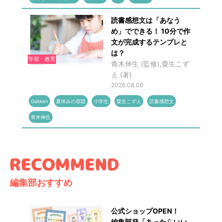
読書感想文は「あなう
め」でできる！ 10分で作
文が完成するテンプレと
は？
学習・教育
青木伸生 (監修),粟生こず
え (著)
2026.08.06
Gakken
夏休みの宿題
小学生
粟生こずえ
読書感想文
青木伸生
編集部おすすめ
公式ショップOPEN！
編集部発「あったらいい