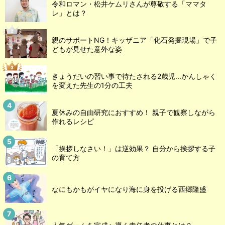
令和ロマン・松井ケムリさんが尊敬する「ママタ
レ」とは？
親のサポートNG！キッザニア「化石発掘現場」で子
どもが見せた意外な姿
きょうだいの習い事で待たされる2歳児...かんしゃく
を変えた先生の1分の工夫
夏休みの自由研究におすすめ！ 親子で観察しながら
作れるレシピ
「挨拶しなさい！」は逆効果？ 自分から挨拶する子
の育て方
なにもかもがイヤになり海に身を投げる西郷隆盛