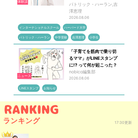
体験談
パトリック・ハーラン,吉
澤恵理
2026.08.06
インターナショナルスクール
ハーバード大学
パトリック・ハーラン
中学受験
吉澤恵理
小学生
「子育てを筋肉で乗り切
るママ」がLINEスタンプ
に!? って何が起こった？
nobico編集部
ニュース
2026.08.06
LINEスタンプ
お知らせ
ランキング
17:30更新