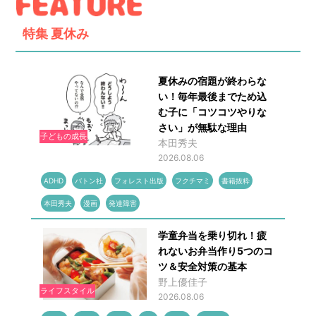
特集
夏休み
夏休みの宿題が終わらな
い！毎年最後までため込
む子に「コツコツやりな
さい」が無駄な理由
子どもの成長
本田秀夫
2026.08.06
ADHD
バトン社
フォレスト出版
フクチマミ
書籍抜粋
本田秀夫
漫画
発達障害
学童弁当を乗り切れ！疲
れないお弁当作り5つのコ
ツ＆安全対策の基本
野上優佳子
ライフスタイル
2026.08.06