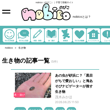
nobico（のびこ）｜子育て情報サイト
nobicoとは？
nobico
生き物
生き物の記事一覧
(5件)
あの虫が砂浜に？「黒目
がちで愛おしい」と海あ
そびナビゲーターが推す
生き物
本・遊び
茂木みかほ
2026.06.25 11:50