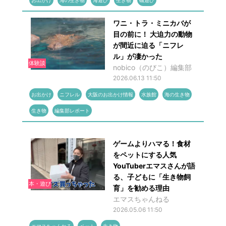
お出かけ
海の生き物
海遊び
生き物
磯遊び
ワニ・トラ・ミニカバが
目の前に！ 大迫力の動物
が間近に迫る「ニフレ
ル」が凄かった
体験談
nobico（のびこ）編集部
2026.06.13 11:50
お出かけ
ニフレル
大阪のお出かけ情報
水族館
海の生き物
生き物
編集部レポート
ゲームよりハマる！食材
をペットにする人気
YouTuberエマスさんが語
る、子どもに「生き物飼
本・遊び
育」を勧める理由
エマスちゃんねる
2026.05.06 11:50