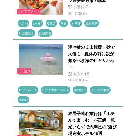
ツ＆安全対策の基本
野上優佳子
ライフスタイル
2026.08.04
お弁当
レシピ
夏休み
学童
小学館
書籍抜粋
野上優佳子
長期休暇
浮き輪のまま転覆、砂で
火傷も...夏休み前に親が
知るべき海のヒヤリハッ
ト
本・遊び
茂木みかほ
2026.08.04
ヒヤリハット
リスクマネジメント
事故防止
子どもの事故
海遊び
結局子連れ旅行は「ホテ
ルで楽しむ」が正解 観
光いらずで大満足の“遊び
場充実ホテル”5選