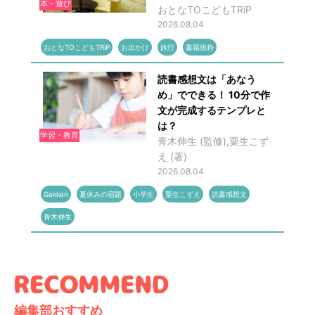
本・遊び
おとなTOこどもTRiP
2026.08.04
おとなTOこどもTRiP
お出かけ
旅行
書籍抜粋
読書感想文は「あなう
め」でできる！ 10分で作
文が完成するテンプレと
は？
学習・教育
青木伸生 (監修),粟生こず
え (著)
2026.08.04
Gakken
夏休みの宿題
小学生
粟生こずえ
読書感想文
青木伸生
編集部おすすめ