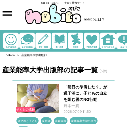
nobico（のびこ）｜子育て情報サイト
nobicoとは？
nobico
産業能率大学出版部
産業能率大学出版部の記事一覧
(5件)
「明日の準備した？」が
過干渉に。子どもの自立
を阻む親のNG行動
野本一真
子どもの成長
2026.07.09 11:50
スマホと子ども
反抗期
書籍抜粋
産業能率大学出版部