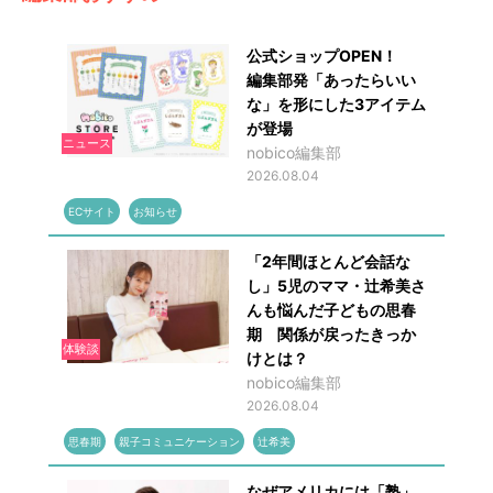
公式ショップOPEN！
編集部発「あったらいい
な」を形にした3アイテム
が登場
ニュース
nobico編集部
2026.08.04
ECサイト
お知らせ
「2年間ほとんど会話な
し」5児のママ・辻希美さ
んも悩んだ子どもの思春
期 関係が戻ったきっか
体験談
けとは？
nobico編集部
2026.08.04
思春期
親子コミュニケーション
辻希美
なぜアメリカには「塾」