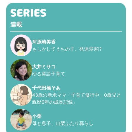
連載
河原崎美香
もしかしてうちの子、発達障害!?
大井ミサコ
ゆる英語子育て
千代田橋そあ
43歳の新米ママ「子育て修行中」0歳児と
親歴0年の成長記録」
小栗
母と息子、山梨ふたり暮らし