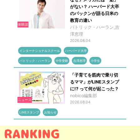
がない？ ハーバード大卒
のパックンが語る日米の
教育の違い
体験談
パトリック・ハーラン,吉
澤恵理
2026.08.04
インターナショナルスクール
ハーバード大学
パトリック・ハーラン
中学受験
吉澤恵理
小学生
「子育てを筋肉で乗り切
るママ」がLINEスタンプ
に!? って何が起こった？
nobico編集部
ニュース
2026.08.04
LINEスタンプ
お知らせ