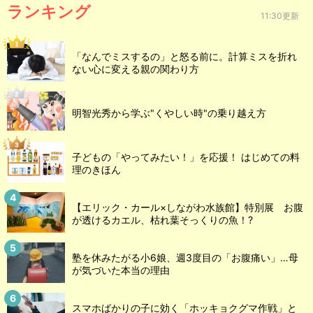
ランキング
11:30更新
「なんでミスするの」と怒る前に。計算ミスを折れ
ない心に変える親の関わり方
明智光秀から学ぶ"くやしい時"の乗り越え方
子どもの「やってみたい！」を応援！ はじめての料
理のきほん
【エリック・カール×しながわ水族館】特別展 お腹
が透けるカエル、枯れ葉そっくりの魚！?
塾を休みたがる小6娘、週3度目の「お腹痛い」…母
が気づいた本当の理由
スマホばかりの子に効く「ホッキョクグマ作戦」と