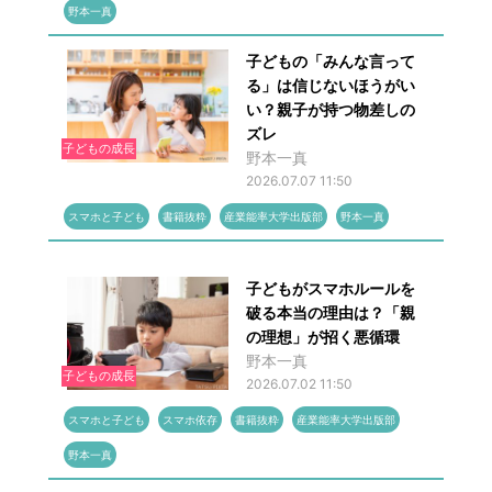
野本一真
子どもの「みんな言って
る」は信じないほうがい
い？親子が持つ物差しの
ズレ
子どもの成長
野本一真
2026.07.07 11:50
スマホと子ども
書籍抜粋
産業能率大学出版部
野本一真
子どもがスマホルールを
破る本当の理由は？「親
の理想」が招く悪循環
野本一真
子どもの成長
2026.07.02 11:50
スマホと子ども
スマホ依存
書籍抜粋
産業能率大学出版部
野本一真