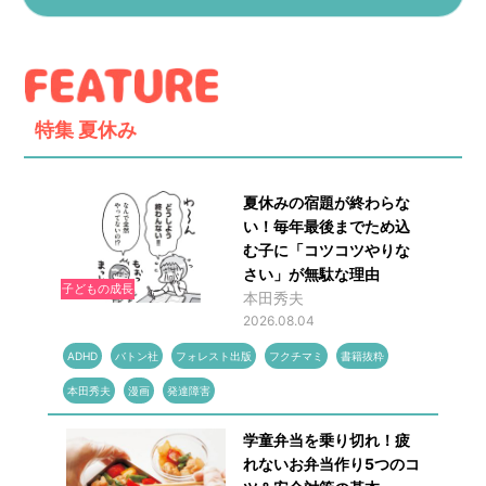
特集
夏休み
夏休みの宿題が終わらな
い！毎年最後までため込
む子に「コツコツやりな
さい」が無駄な理由
子どもの成長
本田秀夫
2026.08.04
ADHD
バトン社
フォレスト出版
フクチマミ
書籍抜粋
本田秀夫
漫画
発達障害
学童弁当を乗り切れ！疲
れないお弁当作り5つのコ