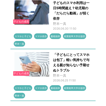
子どものスマホ利用は一
日5時間超え？幼児期の
「だらだら動画」が招く
依存
子どもの成長
野本一真
2026.06.30 11:50
スマホと子ども
スマホ依存
書籍抜粋
産業能率大学出版部
野本一真
「子どもにとってスマホ
は包丁」軽い気持ちで与
える親が知らない予期せ
ぬトラブル
子どもの成長
野本一真
2026.06.25 11:50
スマホと子ども
スマホ依存
書籍抜粋
産業能率大学出版部
野本一真