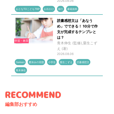
2026.08.06
おとなTOこどもTRiP
お出かけ
旅行
書籍抜粋
読書感想文は「あなう
め」でできる！ 10分で作
文が完成するテンプレと
は？
学習・教育
青木伸生 (監修),粟生こず
え (著)
2026.08.06
Gakken
夏休みの宿題
小学生
粟生こずえ
読書感想文
青木伸生
編集部おすすめ