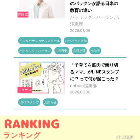
のパックンが語る日米の
教育の違い
体験談
パトリック・ハーラン,吉
澤恵理
2026.08.06
インターナショナルスクール
ハーバード大学
パトリック・ハーラン
中学受験
吉澤恵理
小学生
「子育てを筋肉で乗り切
るママ」がLINEスタンプ
に!? って何が起こった？
nobico編集部
ニュース
2026.08.06
LINEスタンプ
お知らせ
ランキング
23:30更新