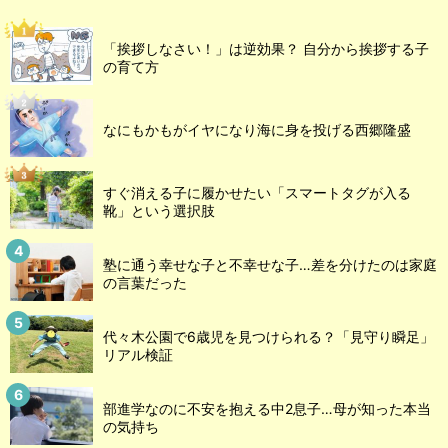
「挨拶しなさい！」は逆効果？ 自分から挨拶する子
の育て方
なにもかもがイヤになり海に身を投げる西郷隆盛
すぐ消える子に履かせたい「スマートタグが入る
靴」という選択肢
塾に通う幸せな子と不幸せな子…差を分けたのは家庭
の言葉だった
代々木公園で6歳児を見つけられる？「見守り瞬足」
リアル検証
部進学なのに不安を抱える中2息子…母が知った本当
の気持ち