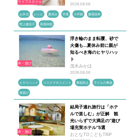
ライフスタイル
2026.08.06
お弁当
レシピ
夏休み
学童
小学館
書籍抜粋
野上優佳子
長期休暇
浮き輪のまま転覆、砂で
火傷も...夏休み前に親が
知るべき海のヒヤリハッ
ト
本・遊び
茂木みかほ
2026.08.06
ヒヤリハット
リスクマネジメント
事故防止
子どもの事故
海遊び
結局子連れ旅行は「ホテ
ルで楽しむ」が正解 観
光いらずで大満足の“遊び
場充実ホテル”5選
本・遊び
おとなTOこどもTRiP