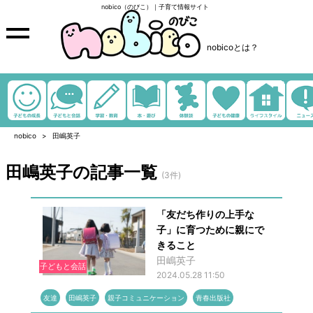
nobico（のびこ）｜子育て情報サイト
nobicoとは？
nobico
田嶋英子
田嶋英子の記事一覧
(3件)
「友だち作りの上手な
子」に育つために親にで
きること
田嶋英子
子どもと会話
2024.05.28 11:50
友達
田嶋英子
親子コミュニケーション
青春出版社