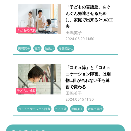
「子どもの言語脳」をぐ
んぐん発達させるため
に、家庭で出来る2つの工
夫
子どもの成長
田嶋英子
2024.05.20 11:50
田嶋英子
言葉
語彙力
青春出版社
「コミュ障」と「コミュ
ニケーション障害」は別
物…目が合わない子も練
習で変わる
子どもの成長
田嶋英子
2024.05.15 11:30
コミュニケーション障害
コミュ障
田嶋英子
青春出版社