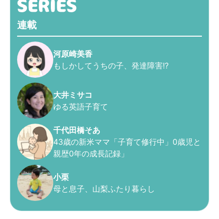
連載
河原崎美香
もしかしてうちの子、発達障害!?
大井ミサコ
ゆる英語子育て
千代田橋そあ
43歳の新米ママ「子育て修行中」0歳児と
親歴0年の成長記録」
小栗
母と息子、山梨ふたり暮らし