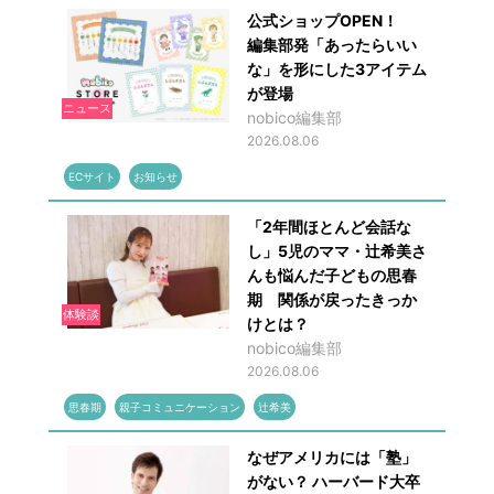
公式ショップOPEN！
編集部発「あったらいい
な」を形にした3アイテム
が登場
ニュース
nobico編集部
2026.08.06
ECサイト
お知らせ
「2年間ほとんど会話な
し」5児のママ・辻希美さ
んも悩んだ子どもの思春
期 関係が戻ったきっか
体験談
けとは？
nobico編集部
2026.08.06
思春期
親子コミュニケーション
辻希美
なぜアメリカには「塾」
がない？ ハーバード大卒