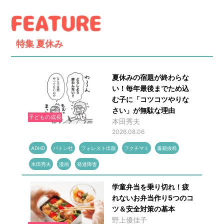
特集
夏休み
夏休みの宿題が終わらな
い！毎年最後までため込
む子に「コツコツやりな
さい」が無駄な理由
子どもの成長
本田秀夫
2026.08.06
ADHD
バトン社
フォレスト出版
フクチマミ
書籍抜粋
本田秀夫
漫画
発達障害
学童弁当を乗り切れ！疲
れないお弁当作り5つのコ
ツ＆安全対策の基本
野上優佳子