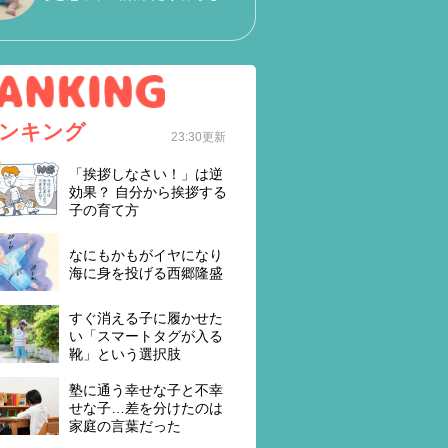
ンキング
23:30更新
「挨拶しなさい！」は逆
効果？ 自分から挨拶する
子の育て方
なにもかもがイヤになり
海に身を投げる西郷隆盛
すぐ消える子に履かせた
い「スマートタグが入る
靴」という選択肢
塾に通う幸せな子と不幸
せな子…差を分けたのは
家庭の言葉だった