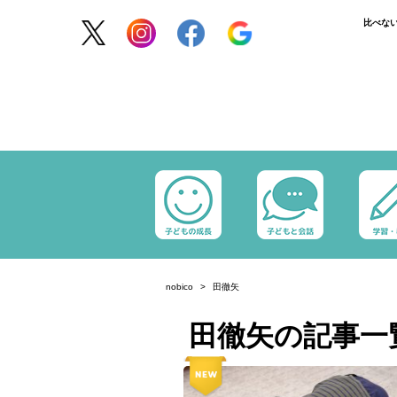
比べな
nobico
田徹矢
田徹矢の記事一