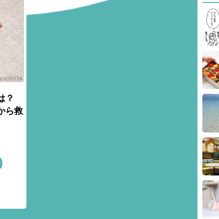
は？
から救
子