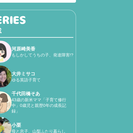
載
河原崎美香
もしかしてうちの子、発達障害!?
大井ミサコ
ゆる英語子育て
千代田橋そあ
43歳の新米ママ「子育て修行
中」0歳児と親歴0年の成長記
録」
小栗
母と息子、山梨ふたり暮らし