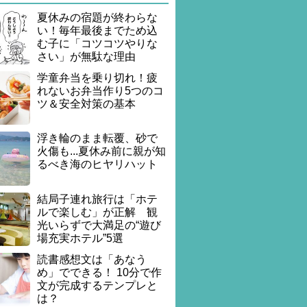
夏休みの宿題が終わらな
い！毎年最後までため込
む子に「コツコツやりな
さい」が無駄な理由
学童弁当を乗り切れ！疲
れないお弁当作り5つのコ
ツ＆安全対策の基本
浮き輪のまま転覆、砂で
火傷も...夏休み前に親が知
るべき海のヒヤリハット
結局子連れ旅行は「ホテ
ルで楽しむ」が正解 観
光いらずで大満足の“遊び
場充実ホテル”5選
読書感想文は「あなう
め」でできる！ 10分で作
文が完成するテンプレと
は？