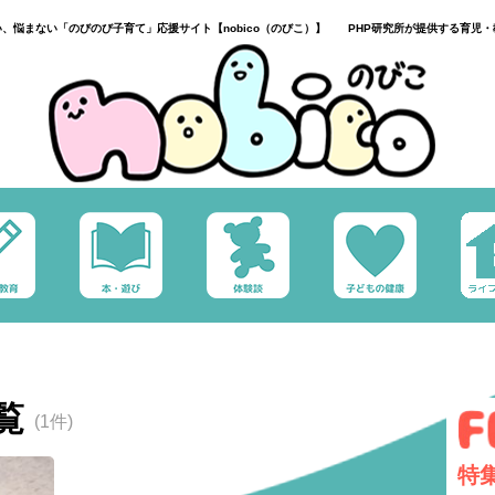
い、悩まない「のびのび子育て」応援サイト【nobico（のびこ）】 PHP研究所が提供する育児・
覧
(1件)
特