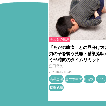
子どもの健康
「ただの腹痛」との見分け方
男の子を襲う激痛・精巣捻転
う“6時間のタイムリミット”
窪田徹矢
2026.04.07 08:45
吉澤恵理
急性陰嚢症
田徹矢
男の
精巣捻転