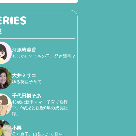
載
河原崎美香
もしかしてうちの子、発達障害!?
大井ミサコ
ゆる英語子育て
千代田橋そあ
43歳の新米ママ「子育て修行
中」0歳児と親歴0年の成長記
録」
小栗
母と息子、山梨ふたり暮らし