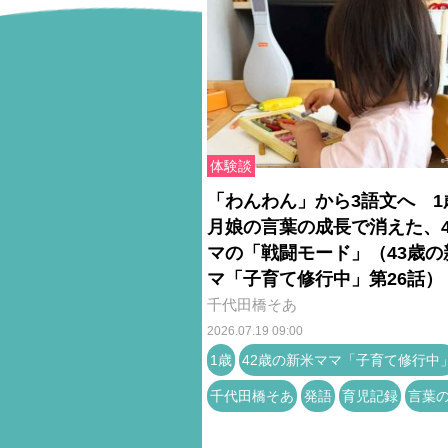
体験談
「わんわん」から3語文へ 1
月娘の言葉の成長で消えた、4
マの「戦闘モード」（43歳の
マ「子育て修行中」第26話）
千代田橋そあ
2026.07.19 09:00
1歳
42歳の新米ママ「子育て修行中
千代田橋そあ
発語
育児記録
言葉