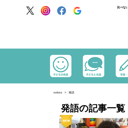
比べな
nobico
発語
発語の記事一覧