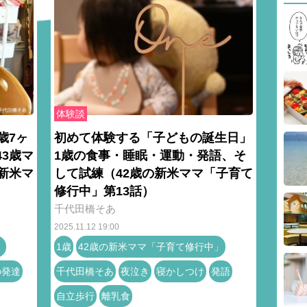
体験談
歳7ヶ
初めて体験する「子どもの誕生日」
3歳マ
1歳の食事・睡眠・運動・発語、そ
新米マ
して試練（42歳の新米ママ「子育て
修行中」第13話）
千代田橋そあ
2025.11.12 19:00
」
1歳
42歳の新米ママ「子育て修行中」
の発達
千代田橋そあ
夜泣き
寝かしつけ
発語
自立歩行
離乳食