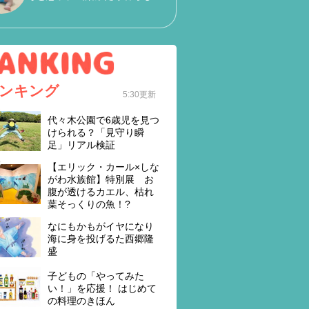
ンキング
5:30更新
代々木公園で6歳児を見つ
けられる？「見守り瞬
足」リアル検証
【エリック・カール×しな
がわ水族館】特別展 お
腹が透けるカエル、枯れ
葉そっくりの魚！?
なにもかもがイヤになり
海に身を投げるた西郷隆
盛
子どもの「やってみた
い！」を応援！ はじめて
の料理のきほん