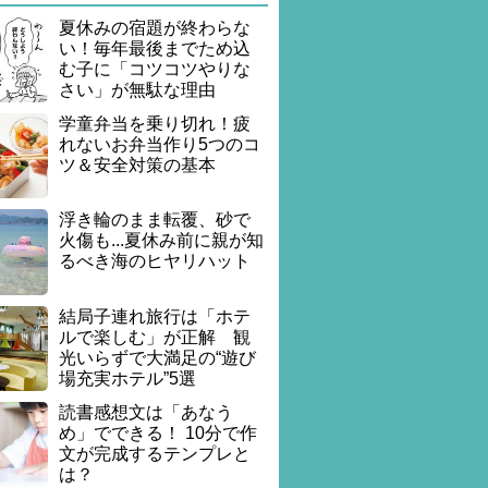
夏休みの宿題が終わらな
い！毎年最後までため込
む子に「コツコツやりな
さい」が無駄な理由
学童弁当を乗り切れ！疲
れないお弁当作り5つのコ
ツ＆安全対策の基本
浮き輪のまま転覆、砂で
火傷も...夏休み前に親が知
るべき海のヒヤリハット
結局子連れ旅行は「ホテ
ルで楽しむ」が正解 観
光いらずで大満足の“遊び
場充実ホテル”5選
読書感想文は「あなう
め」でできる！ 10分で作
文が完成するテンプレと
は？