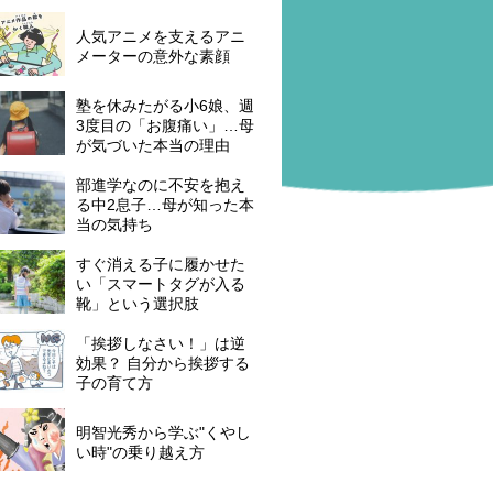
人気アニメを支えるアニ
メーターの意外な素顔
塾を休みたがる小6娘、週
3度目の「お腹痛い」…母
が気づいた本当の理由
部進学なのに不安を抱え
る中2息子…母が知った本
当の気持ち
すぐ消える子に履かせた
い「スマートタグが入る
靴」という選択肢
「挨拶しなさい！」は逆
効果？ 自分から挨拶する
子の育て方
明智光秀から学ぶ"くやし
い時"の乗り越え方