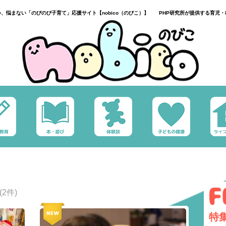
い、悩まない「のびのび子育て」応援サイト【nobico（のびこ）】 PHP研究所が提供する育児・
(2件)
特