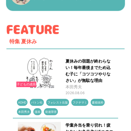
特集
夏休み
夏休みの宿題が終わらな
い！毎年最後までため込
む子に「コツコツやりな
さい」が無駄な理由
子どもの成長
本田秀夫
2026.08.06
ADHD
バトン社
フォレスト出版
フクチマミ
書籍抜粋
本田秀夫
漫画
発達障害
学童弁当を乗り切れ！疲