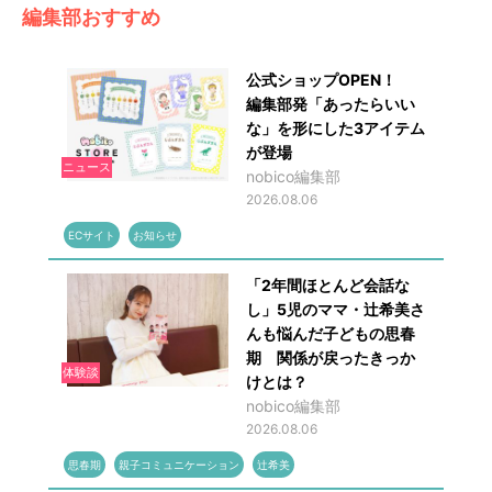
編集部おすすめ
公式ショップOPEN！
編集部発「あったらいい
な」を形にした3アイテム
が登場
ニュース
nobico編集部
2026.08.06
ECサイト
お知らせ
「2年間ほとんど会話な
し」5児のママ・辻希美さ
んも悩んだ子どもの思春
期 関係が戻ったきっか
体験談
けとは？
nobico編集部
2026.08.06
思春期
親子コミュニケーション
辻希美