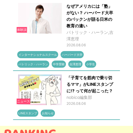
なぜアメリカには「塾」
がない？ ハーバード大卒
のパックンが語る日米の
教育の違い
体験談
パトリック・ハーラン,吉
澤恵理
2026.08.06
インターナショナルスクール
ハーバード大学
パトリック・ハーラン
中学受験
吉澤恵理
小学生
「子育てを筋肉で乗り切
るママ」がLINEスタンプ
に!? って何が起こった？
nobico編集部
ニュース
2026.08.06
LINEスタンプ
お知らせ