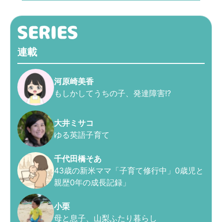
連載
河原崎美香
もしかしてうちの子、発達障害!?
大井ミサコ
ゆる英語子育て
千代田橋そあ
43歳の新米ママ「子育て修行中」0歳児と
親歴0年の成長記録」
小栗
母と息子、山梨ふたり暮らし