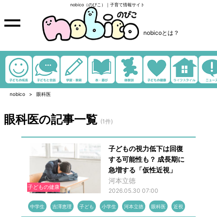
nobico（のびこ）｜子育て情報サイト
nobicoとは？
nobico
眼科医
眼科医の記事一覧
(1件)
子どもの視力低下は回復
する可能性も？ 成長期に
急増する「仮性近視」
河本立徳
子どもの健康
2026.05.30 07:00
中学生
吉澤恵理
子ども
小学生
河本立徳
眼科医
近視