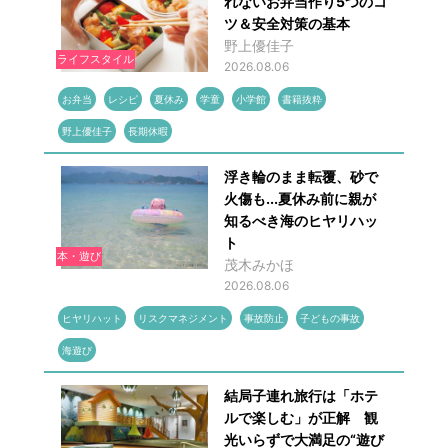
れないお弁当作り5つのコ
ツ＆安全対策の基本
野上優佳子
ライフスタイル
2026.08.06
お弁当
レシピ
夏休み
学童
小学館
書籍抜粋
野上優佳子
長期休暇
浮き輪のまま転覆、砂で
火傷も...夏休み前に親が
知るべき海のヒヤリハッ
ト
本・遊び
茂木みかほ
2026.08.06
ヒヤリハット
リスクマネジメント
事故防止
子どもの事故
海遊び
結局子連れ旅行は「ホテ
ルで楽しむ」が正解 観
光いらずで大満足の“遊び