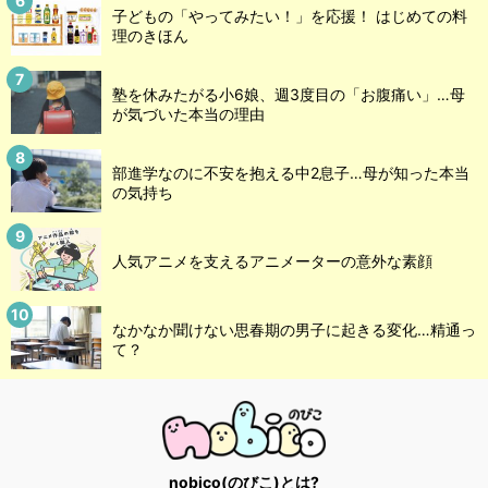
子どもの「やってみたい！」を応援！ はじめての料
理のきほん
塾を休みたがる小6娘、週3度目の「お腹痛い」…母
が気づいた本当の理由
部進学なのに不安を抱える中2息子…母が知った本当
の気持ち
人気アニメを支えるアニメーターの意外な素顔
なかなか聞けない思春期の男子に起きる変化…精通っ
て？
nobico(のびこ)とは?