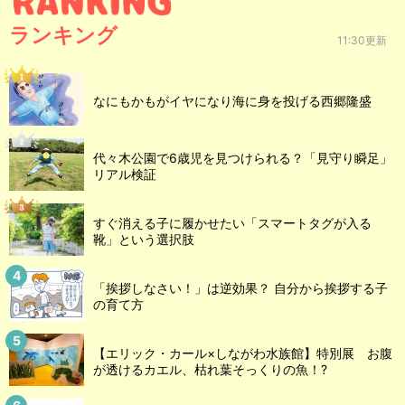
ランキング
11:30更新
なにもかもがイヤになり海に身を投げる西郷隆盛
代々木公園で6歳児を見つけられる？「見守り瞬足」
リアル検証
すぐ消える子に履かせたい「スマートタグが入る
靴」という選択肢
「挨拶しなさい！」は逆効果？ 自分から挨拶する子
の育て方
【エリック・カール×しながわ水族館】特別展 お腹
が透けるカエル、枯れ葉そっくりの魚！?