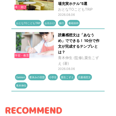
場充実ホテル”5選
本・遊び
おとなTOこどもTRiP
2026.08.06
おとなTOこどもTRiP
お出かけ
旅行
書籍抜粋
読書感想文は「あなう
め」でできる！ 10分で作
文が完成するテンプレと
は？
学習・教育
青木伸生 (監修),粟生こず
え (著)
2026.08.06
Gakken
夏休みの宿題
小学生
粟生こずえ
読書感想文
青木伸生