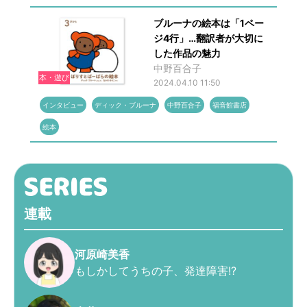
ブルーナの絵本は「1ペー
ジ4行」…翻訳者が大切に
した作品の魅力
中野百合子
本・遊び
2024.04.10 11:50
インタビュー
ディック・ブルーナ
中野百合子
福音館書店
絵本
連載
河原崎美香
もしかしてうちの子、発達障害!?