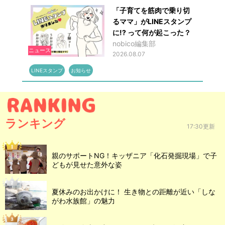
「子育てを筋肉で乗り切
るママ」がLINEスタンプ
に!? って何が起こった？
nobico編集部
ニュース
2026.08.07
LINEスタンプ
お知らせ
ランキング
17:30更新
親のサポートNG！キッザニア「化石発掘現場」で子
どもが見せた意外な姿
夏休みのお出かけに！ 生き物との距離が近い「しな
がわ水族館」の魅力