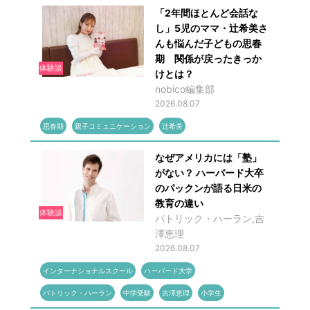
「2年間ほとんど会話な
し」5児のママ・辻希美さ
んも悩んだ子どもの思春
期 関係が戻ったきっか
体験談
けとは？
nobico編集部
2026.08.07
思春期
親子コミュニケーション
辻希美
なぜアメリカには「塾」
がない？ ハーバード大卒
のパックンが語る日米の
教育の違い
体験談
パトリック・ハーラン,吉
澤恵理
2026.08.07
インターナショナルスクール
ハーバード大学
パトリック・ハーラン
中学受験
吉澤恵理
小学生