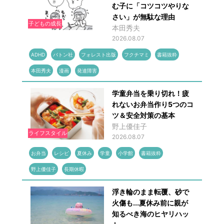
む子に「コツコツやりな
さい」が無駄な理由
子どもの成長
本田秀夫
2026.08.07
ADHD
バトン社
フォレスト出版
フクチマミ
書籍抜粋
本田秀夫
漫画
発達障害
学童弁当を乗り切れ！疲
れないお弁当作り5つのコ
ツ＆安全対策の基本
野上優佳子
ライフスタイル
2026.08.07
お弁当
レシピ
夏休み
学童
小学館
書籍抜粋
野上優佳子
長期休暇
浮き輪のまま転覆、砂で
火傷も...夏休み前に親が
知るべき海のヒヤリハッ