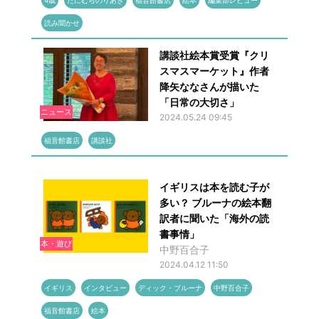
4歳
たにむらのりあき
福音館書店
絵本
編集部レビュー
読み聞かせ
講談社絵本賞受賞『クリ
スマスマーケット』作者
降矢ななさんが描いた
「日常の大切さ」
ニュース
2024.05.24 09:45
福音館書店
講談社
イギリスは本を読む子が
多い？ ブルーナの絵本翻
訳者に聞いた「海外の読
書事情」
本・遊び
中野百合子
2024.04.12 11:50
イギリス
インタビュー
ディック・ブルーナ
中野百合子
福音館書店
絵本