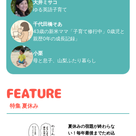
大井ミサコ
ゆる英語子育て
千代田橋そあ
43歳の新米ママ「子育て修行中」0歳児と
親歴0年の成長記録」
小栗
母と息子、山梨ふたり暮らし
特集
夏休み
夏休みの宿題が終わらな
い！毎年最後までため込