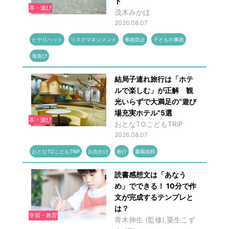
ト
本・遊び
茂木みかほ
2026.08.07
ヒヤリハット
リスクマネジメント
事故防止
子どもの事故
海遊び
結局子連れ旅行は「ホテ
ルで楽しむ」が正解 観
光いらずで大満足の“遊び
場充実ホテル”5選
本・遊び
おとなTOこどもTRiP
2026.08.07
おとなTOこどもTRiP
お出かけ
旅行
書籍抜粋
読書感想文は「あなう
め」でできる！ 10分で作
文が完成するテンプレと
は？
学習・教育
青木伸生 (監修),粟生こず