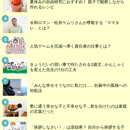
夏休みの自由研究におすすめ！ 親子で観察しながら
作れるレシピ
令和ロマン・松井ケムリさんが尊敬する「ママタ
レ」とは？
人気ゲームを完成へ導く責任者の仕事とは？
きょうだいの習い事で待たされる2歳児...かんしゃく
を変えた先生の1分の工夫
「みんな幸せそうなのに私だけ…」妊娠中の孤独への
対処法
塾に通う幸せな子と不幸せな子…差を分けたのは家庭
の言葉だった
「挨拶しなさい！」は逆効果？ 自分から挨拶する子