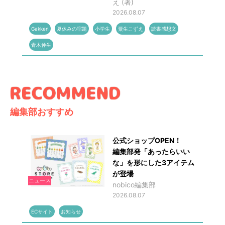
え (著)
2026.08.07
Gakken
夏休みの宿題
小学生
粟生こずえ
読書感想文
青木伸生
編集部おすすめ
公式ショップOPEN！
編集部発「あったらいい
な」を形にした3アイテム
が登場
ニュース
nobico編集部
2026.08.07
ECサイト
お知らせ