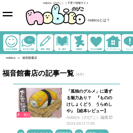
nobico（のびこ）｜子育て情報サイト
nobicoとは？
nobico
福音館書店
福音館書店の記事一覧
(4件)
「孤独のグルメ」に通ず
る魅力あり？ 『ものの
けしょくどう うらめし
や』【絵本レビュー】
本・遊び
nobico（のびこ）編集部
2024.09.12 11:50