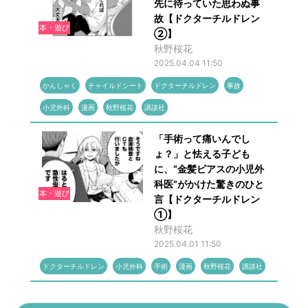
先に待っていた思わぬ事
故【ドクターチルドレン
本・遊び
②】
秋野桜花
2025.04.04 11:50
かんしゃく
チャイルドシート
ドクターチルドレン
事故
小児外科
漫画
秋野桜花
講談社
「手術って痛いんでし
ょ？」と怯える子ども
に、“金髪ピアスの小児外
科医”がかけた驚きのひと
本・遊び
言【ドクターチルドレン
①】
秋野桜花
2025.04.01 11:50
ドクターチルドレン
小児外科
手術
漫画
秋野桜花
講談社