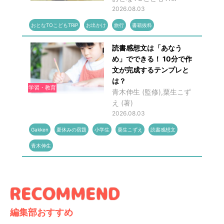
2026.08.03
おとなTOこどもTRiP
お出かけ
旅行
書籍抜粋
読書感想文は「あなう
め」でできる！ 10分で作
文が完成するテンプレと
は？
学習・教育
青木伸生 (監修),粟生こず
え (著)
2026.08.03
Gakken
夏休みの宿題
小学生
粟生こずえ
読書感想文
青木伸生
編集部おすすめ