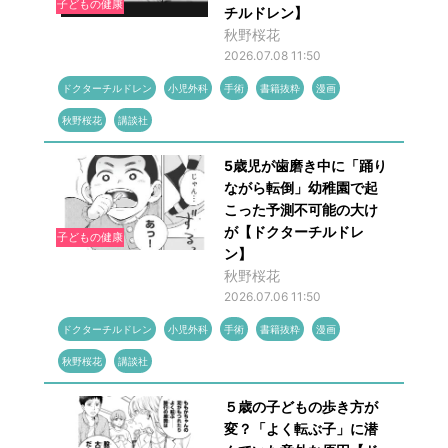
子どもの健康
チルドレン】
秋野桜花
2026.07.08 11:50
ドクターチルドレン
小児外科
手術
書籍抜粋
漫画
秋野桜花
講談社
5歳児が歯磨き中に「踊り
ながら転倒」幼稚園で起
こった予測不可能の大け
が【ドクターチルドレ
子どもの健康
ン】
秋野桜花
2026.07.06 11:50
ドクターチルドレン
小児外科
手術
書籍抜粋
漫画
秋野桜花
講談社
５歳の子どもの歩き方が
変？「よく転ぶ子」に潜