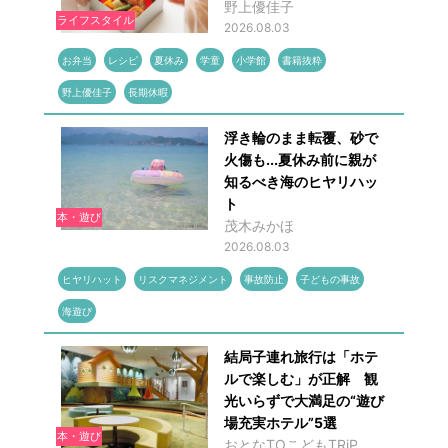
野上優佳子
ライフスタイル
2026.08.03
お弁当
レシピ
夏休み
学童
小学館
書籍抜粋
野上優佳子
長期休暇
浮き輪のまま転覆、砂で
火傷も...夏休み前に親が
知るべき海のヒヤリハッ
ト
本・遊び
茂木みかほ
2026.08.03
ヒヤリハット
リスクマネジメント
事故防止
子どもの事故
海遊び
結局子連れ旅行は「ホテ
ルで楽しむ」が正解 観
光いらずで大満足の“遊び
場充実ホテル”5選
本・遊び
おとなTOこどもTRiP