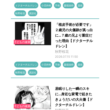
ドクターチルドレン
小児外科
手術
書籍抜粋
漫画
秋野桜花
講談社
「植皮手術が必要です」
２歳児の火傷跡が真っ白
に…７歳の兄より重症だ
った理由【ドクターチル
子どもの健康
ドレン】
秋野桜花
2026.07.15 11:50
ドクターチルドレン
小児外科
手術
書籍抜粋
漫画
秋野桜花
講談社
居眠りした一瞬のスキ
に…身近な家電で起きた
きょうだいの大火傷【ド
クターチルドレン】
子どもの健康