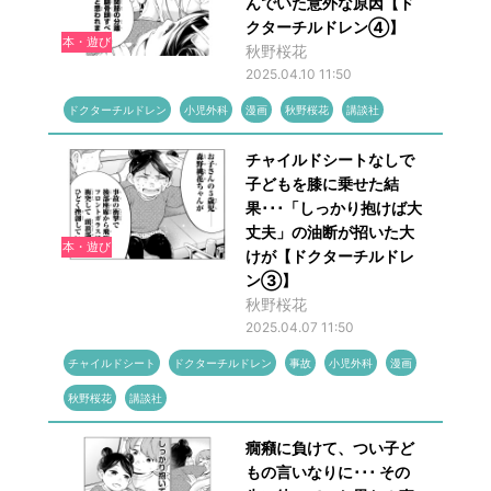
んでいた意外な原因【ド
クターチルドレン④】
本・遊び
秋野桜花
2025.04.10 11:50
ドクターチルドレン
小児外科
漫画
秋野桜花
講談社
チャイルドシートなしで
子どもを膝に乗せた結
果･･･「しっかり抱けば大
丈夫」の油断が招いた大
本・遊び
けが【ドクターチルドレ
ン③】
秋野桜花
2025.04.07 11:50
チャイルドシート
ドクターチルドレン
事故
小児外科
漫画
秋野桜花
講談社
癇癪に負けて、つい子ど
もの言いなりに･･･ その