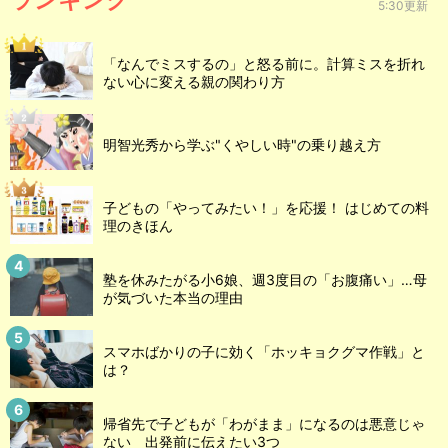
5:30更新
「なんでミスするの」と怒る前に。計算ミスを折れ
ない心に変える親の関わり方
明智光秀から学ぶ"くやしい時"の乗り越え方
子どもの「やってみたい！」を応援！ はじめての料
理のきほん
塾を休みたがる小6娘、週3度目の「お腹痛い」…母
が気づいた本当の理由
スマホばかりの子に効く「ホッキョクグマ作戦」と
は？
帰省先で子どもが「わがまま」になるのは悪意じゃ
ない 出発前に伝えたい3つ