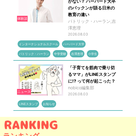
がない？ ハーバード大卒
のパックンが語る日米の
教育の違い
体験談
パトリック・ハーラン,吉
澤恵理
2026.08.03
インターナショナルスクール
ハーバード大学
パトリック・ハーラン
中学受験
吉澤恵理
小学生
「子育てを筋肉で乗り切
るママ」がLINEスタンプ
に!? って何が起こった？
nobico編集部
ニュース
2026.08.03
LINEスタンプ
お知らせ
ランキング