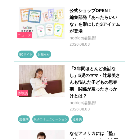
公式ショップOPEN！
編集部発「あったらいい
な」を形にした3アイテム
が登場
ニュース
nobico編集部
2026.08.03
ECサイト
お知らせ
「2年間ほとんど会話な
し」5児のママ・辻希美さ
んも悩んだ子どもの思春
期 関係が戻ったきっか
体験談
けとは？
nobico編集部
2026.08.03
思春期
親子コミュニケーション
辻希美
なぜアメリカには「塾」