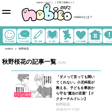
nobico（のびこ）｜子育て情報サイト
nobicoとは？
nobico
秋野桜花
秋野桜花の記事一覧
(10件)
「ダメって言っても聞い
てくれない」小児科医が
教える、子どもを事故か
ら守る“魔法の言葉”【ド
子どもの健康
クターチルドレン】
秋野桜花
2026.07.17 11:50