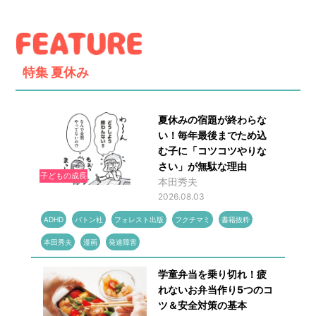
特集
夏休み
夏休みの宿題が終わらな
い！毎年最後までため込
む子に「コツコツやりな
さい」が無駄な理由
子どもの成長
本田秀夫
2026.08.03
ADHD
バトン社
フォレスト出版
フクチマミ
書籍抜粋
本田秀夫
漫画
発達障害
学童弁当を乗り切れ！疲
れないお弁当作り5つのコ
ツ＆安全対策の基本