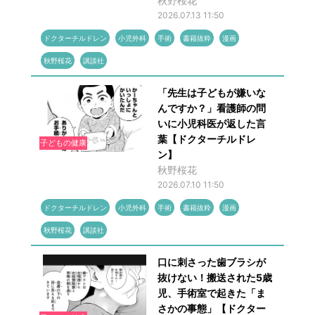
秋野桜花
2026.07.13 11:50
ドクターチルドレン
小児外科
手術
書籍抜粋
漫画
秋野桜花
講談社
「先生は子どもが嫌いな
んですか？」看護師の問
いに小児科医が返した言
葉【ドクターチルドレ
子どもの健康
ン】
秋野桜花
2026.07.10 11:50
ドクターチルドレン
小児外科
手術
書籍抜粋
漫画
秋野桜花
講談社
口に刺さった歯ブラシが
抜けない！搬送された5歳
児、手術室で起きた「ま
さかの事態」【ドクター