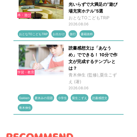
光いらずで大満足の“遊び
場充実ホテル”5選
本・遊び
おとなTOこどもTRiP
2026.08.06
おとなTOこどもTRiP
お出かけ
旅行
書籍抜粋
読書感想文は「あなう
め」でできる！ 10分で作
文が完成するテンプレと
は？
学習・教育
青木伸生 (監修),粟生こず
え (著)
2026.08.06
Gakken
夏休みの宿題
小学生
粟生こずえ
読書感想文
青木伸生