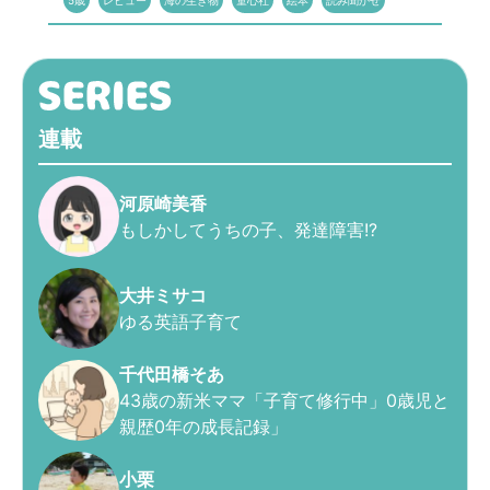
5歳
レビュー
海の生き物
童心社
絵本
読み聞かせ
連載
河原崎美香
もしかしてうちの子、発達障害!?
大井ミサコ
ゆる英語子育て
千代田橋そあ
43歳の新米ママ「子育て修行中」0歳児と
親歴0年の成長記録」
小栗