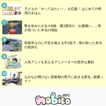
子どもの「やってみたい！」を応援！ はじめての料
理のきほん
塾を休みたがる小6娘、週3度目の「お腹痛い」…母
が気づいた本当の理由
部進学なのに不安を抱える中2息子…母が知った本当
の気持ち
人気アニメを支えるアニメーターの意外な素顔
なかなか聞けない思春期の男子に起きる変化…精通っ
て？