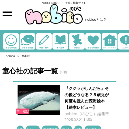
nobico（のびこ）｜子育て情報サイト
nobicoとは？
nobico
童心社
童心社の記事一覧
(1件)
『クジラがしんだら』そ
の後どうなる？５歳児が
何度も読んだ深海絵本
【絵本レビュー】
本・遊び
nobico（のびこ）編集部
2025.02.21 11:50