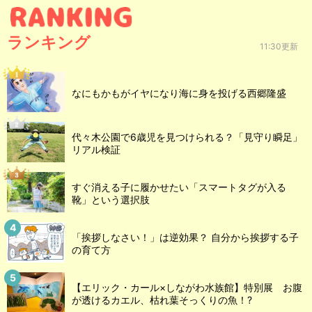
ランキング
11:30更新
なにもかもがイヤになり海に身を投げる西郷隆盛
代々木公園で6歳児を見つけられる？「見守り瞬足」
リアル検証
すぐ消える子に履かせたい「スマートタグが入る
靴」という選択肢
「挨拶しなさい！」は逆効果？ 自分から挨拶する子
の育て方
【エリック・カール×しながわ水族館】特別展 お腹
が透けるカエル、枯れ葉そっくりの魚！?