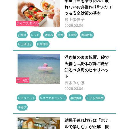
学童弁当を乗り切れ！疲
れないお弁当作り5つのコ
ツ＆安全対策の基本
野上優佳子
ライフスタイル
2026.08.06
お弁当
レシピ
夏休み
学童
小学館
書籍抜粋
野上優佳子
長期休暇
浮き輪のまま転覆、砂で
火傷も...夏休み前に親が
知るべき海のヒヤリハッ
ト
本・遊び
茂木みかほ
2026.08.06
ヒヤリハット
リスクマネジメント
事故防止
子どもの事故
海遊び
結局子連れ旅行は「ホテ
ルで楽しむ」が正解 観