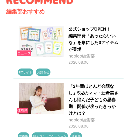
編集部おすすめ
公式ショップOPEN！
編集部発「あったらいい
な」を形にした3アイテム
が登場
ニュース
nobico編集部
2026.08.06
ECサイト
お知らせ
「2年間ほとんど会話な
し」5児のママ・辻希美さ
んも悩んだ子どもの思春
期 関係が戻ったきっか
体験談
けとは？
nobico編集部
2026.08.06
思春期
親子コミュニケーション
辻希美