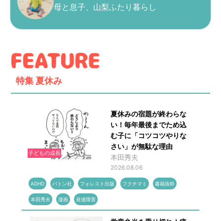
母と息子、山梨ふたり暮らし
特集
夏休み
夏休みの宿題が終わらな
い！毎年最後までため込
む子に「コツコツやりな
さい」が無駄な理由
子どもの成長
本田秀夫
2026.08.06
ADHD
バトン社
フォレスト出版
フクチマミ
書籍抜粋
本田秀夫
漫画
発達障害