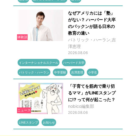
なぜアメリカには「塾」
がない？ ハーバード大卒
のパックンが語る日米の
教育の違い
体験談
パトリック・ハーラン,吉
澤恵理
2026.08.06
インターナショナルスクール
ハーバード大学
パトリック・ハーラン
中学受験
吉澤恵理
小学生
「子育てを筋肉で乗り切
るママ」がLINEスタンプ
に!? って何が起こった？
nobico編集部
ニュース
2026.08.06
LINEスタンプ
お知らせ