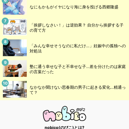
なにもかもがイヤになり海に身を投げる西郷隆盛
「挨拶しなさい！」は逆効果？ 自分から挨拶する子
の育て方
「みんな幸せそうなのに私だけ…」妊娠中の孤独への
対処法
塾に通う幸せな子と不幸せな子…差を分けたのは家庭
の言葉だった
なかなか聞けない思春期の男子に起きる変化…精通っ
て？
nobico(のびこ)とは?