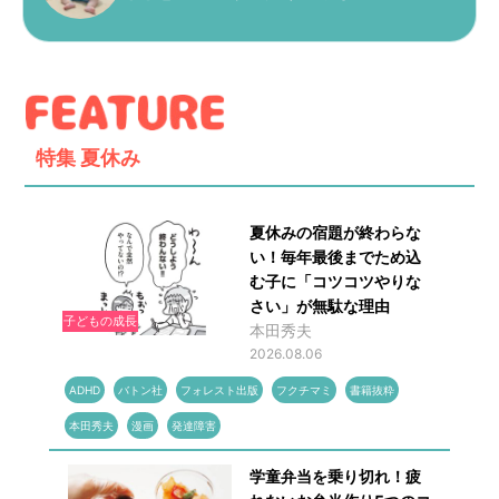
特集
夏休み
夏休みの宿題が終わらな
い！毎年最後までため込
む子に「コツコツやりな
さい」が無駄な理由
子どもの成長
本田秀夫
2026.08.06
ADHD
バトン社
フォレスト出版
フクチマミ
書籍抜粋
本田秀夫
漫画
発達障害
学童弁当を乗り切れ！疲