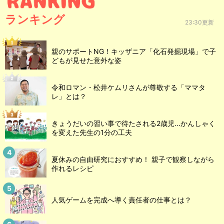
ランキング
23:30更新
親のサポートNG！キッザニア「化石発掘現場」で子
どもが見せた意外な姿
令和ロマン・松井ケムリさんが尊敬する「ママタ
レ」とは？
きょうだいの習い事で待たされる2歳児...かんしゃく
を変えた先生の1分の工夫
夏休みの自由研究におすすめ！ 親子で観察しながら
作れるレシピ
人気ゲームを完成へ導く責任者の仕事とは？