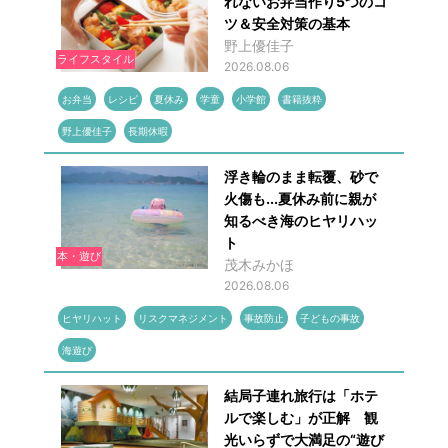
れないお弁当作り5つのコ
ツ＆安全対策の基本
野上優佳子
ライフスタイル
2026.08.06
お弁当
レシピ
夏休み
学童
小学館
書籍抜粋
野上優佳子
長期休暇
浮き輪のまま転覆、砂で
火傷も...夏休み前に親が
知るべき海のヒヤリハッ
ト
本・遊び
茂木みかほ
2026.08.06
ヒヤリハット
リスクマネジメント
事故防止
子どもの事故
海遊び
結局子連れ旅行は「ホテ
ルで楽しむ」が正解 観
光いらずで大満足の“遊び