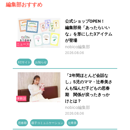
編集部おすすめ
公式ショップOPEN！
編集部発「あったらいい
な」を形にした3アイテム
が登場
ニュース
nobico編集部
2026.08.06
ECサイト
お知らせ
「2年間ほとんど会話な
し」5児のママ・辻希美さ
んも悩んだ子どもの思春
期 関係が戻ったきっか
体験談
けとは？
nobico編集部
2026.08.06
思春期
親子コミュニケーション
辻希美