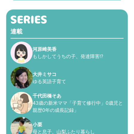
連載
河原崎美香
もしかしてうちの子、発達障害!?
大井ミサコ
ゆる英語子育て
千代田橋そあ
43歳の新米ママ「子育て修行中」0歳児と
親歴0年の成長記録」
小栗
母と息子、山梨ふたり暮らし