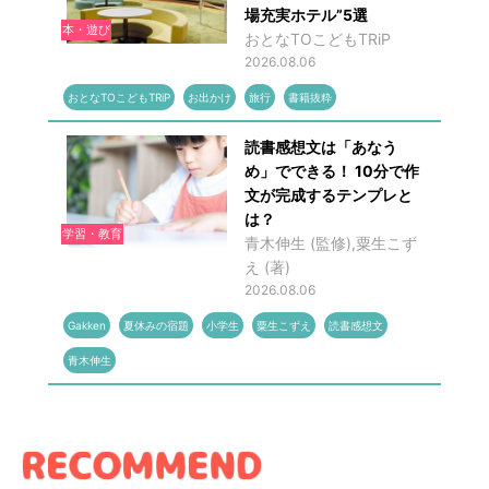
場充実ホテル”5選
本・遊び
おとなTOこどもTRiP
2026.08.06
おとなTOこどもTRiP
お出かけ
旅行
書籍抜粋
読書感想文は「あなう
め」でできる！ 10分で作
文が完成するテンプレと
は？
学習・教育
青木伸生 (監修),粟生こず
え (著)
2026.08.06
Gakken
夏休みの宿題
小学生
粟生こずえ
読書感想文
青木伸生