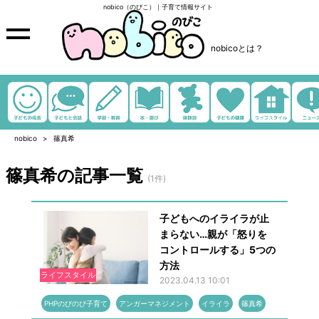
nobico（のびこ）｜子育て情報サイト
nobicoとは？
nobico
篠真希
篠真希の記事一覧
(1件)
子どもへのイライラが止
まらない…親が「怒りを
コントロールする」5つの
方法
ライフスタイル
2023.04.13 10:01
PHPのびのび子育て
アンガーマネジメント
イライラ
篠真希