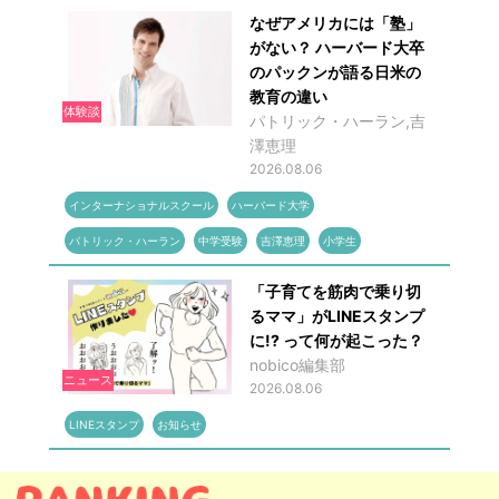
なぜアメリカには「塾」
がない？ ハーバード大卒
のパックンが語る日米の
教育の違い
体験談
パトリック・ハーラン,吉
澤恵理
2026.08.06
インターナショナルスクール
ハーバード大学
パトリック・ハーラン
中学受験
吉澤恵理
小学生
「子育てを筋肉で乗り切
るママ」がLINEスタンプ
に!? って何が起こった？
nobico編集部
ニュース
2026.08.06
LINEスタンプ
お知らせ